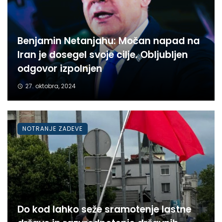
Benjamin Netanjahu: Močan napad na
Iran je dosegel svoje cilje. Obljubljen
odgovor izpolnjen
27. oktobra, 2024
NOTRANJE ZADEVE
Do kod lahko seže sramotenje lastne