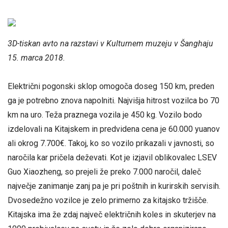
3D-tiskan avto na razstavi v Kulturnem muzeju v Šanghaju
15. marca 2018.
Električni pogonski sklop omogoča doseg 150 km, preden
ga je potrebno znova napolniti. Najvišja hitrost vozilca bo 70
km na uro. Teža praznega vozila je 450 kg. Vozilo bodo
izdelovali na Kitajskem in predvidena cena je 60.000 yuanov
ali okrog 7.700€. Takoj, ko so vozilo prikazali v javnosti, so
naročila kar pričela deževati. Kot je izjavil oblikovalec LSEV
Guo Xiaozheng, so prejeli že preko 7.000 naročil, daleč
največje zanimanje zanj pa je pri poštnih in kurirskih servisih.
Dvosedežno vozilce je zelo primerno za kitajsko tržišče.
Kitajska ima že zdaj največ električnih koles in skuterjev na