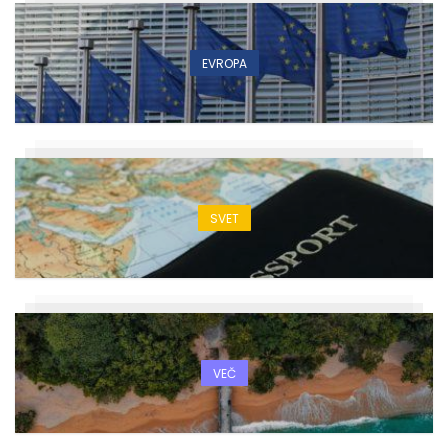
EVROPA
SVET
VEČ