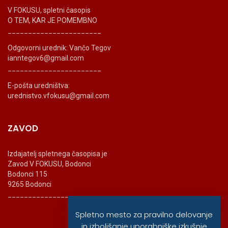
V FOKUSU, spletni časopis
O TEM, KAR JE POMEMBNO
_______________________
Odgovorni urednik: Vančo Tegov
ianntegov6@gmail.com
_______________________
E-pošta uredništva:
urednistvo.vfokusu@gmail.com
ZAVOD
Izdajatelj spletnega časopisa je
Zavod V FOKUSU, Bodonci
Bodonci 115
9265 Bodonci
_______________________
Spletno mesto za pravilno delovanje
in izboljšanje uporabniške izkušnje