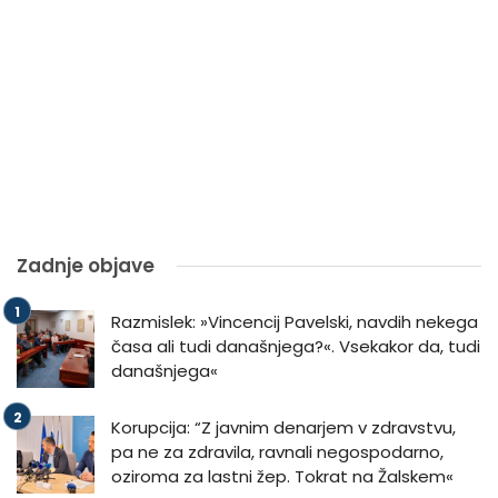
Zadnje objave
Razmislek: »Vincencij Pavelski, navdih nekega
časa ali tudi današnjega?«. Vsekakor da, tudi
današnjega«
Korupcija: “Z javnim denarjem v zdravstvu,
pa ne za zdravila, ravnali negospodarno,
oziroma za lastni žep. Tokrat na Žalskem«