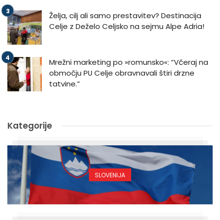
Želja, cilj ali samo prestavitev? Destinacija
Celje z Deželo Celjsko na sejmu Alpe Adria!
Mrežni marketing po »romunsko«: “Včeraj na
območju PU Celje obravnavali štiri drzne
tatvine.”
Kategorije
SLOVENIJA