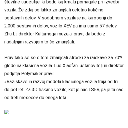
številne sugestije, ki bodo kaj kmalu pomagale pri izvedbi
vozila. Že zdaj so lahko zmanjšali celotno količino
sestavnih delov. V sodobnem vozilu je na karoseriji do
2.000 sestavnih delov, vozilo XEV pa ima samo 57 delov.
Zhu Li, direktor Kulturnega muzeja, pravi, da bodo z
nadaljnjim razvojem to še zmanjšali.
Prav tako se se s tem zmanjšali stroški za raiskave za 70%
glede na klasična vozila. Luo Xiaofan, ustanovitelj in direktor
podjetja Polymaker pravi:
»Raziskave in razvoj modela klasičnega vozila traja od tri
do pet let. Za 3D tiskano vozilo, kot je naš LSEV, pa je ta čas
od treh mesecev do enega leta.