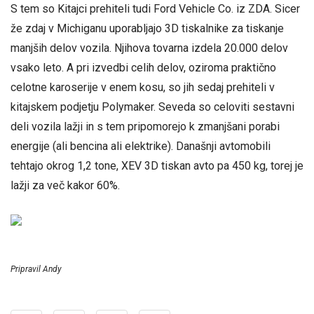
S tem so Kitajci prehiteli tudi Ford Vehicle Co. iz ZDA. Sicer
že zdaj v Michiganu uporabljajo 3D tiskalnike za tiskanje
manjših delov vozila. Njihova tovarna izdela 20.000 delov
vsako leto. A pri izvedbi celih delov, oziroma praktično
celotne karoserije v enem kosu, so jih sedaj prehiteli v
kitajskem podjetju Polymaker. Seveda so celoviti sestavni
deli vozila lažji in s tem pripomorejo k zmanjšani porabi
energije (ali bencina ali elektrike). Današnji avtomobili
tehtajo okrog 1,2 tone, XEV 3D tiskan avto pa 450 kg, torej je
lažji za več kakor 60%.
Pripravil Andy