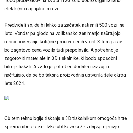
1000 prebivalcev na svetu in že zelo dobro organizirano
električno napajalno mrežo.
Predvideli so, da bi lahko za začetek natisnili 500 vozil na
leto. Vendar pa glede na velikansko zanimanje načrtujejo
resno povečanje količine proizvedenih vozil. S tem pa se
bo zagotovo cena vozila tudi prepolovila. A potrebno je
zagotoviti materiale in 3D tiskalnike, ki bodo sposobni
hitreje tiskati. A za to je potreben dodaten razvoj in
načrtujejo, da se bo takšna proizvodnja ustvarila šele okrog
leta 2024.
Ob tem tehnologija tiskanja s 3D tiskalnikom omogoča hitre
spremembe oblike. Tako oblikovalci že zdaj sprejemajo