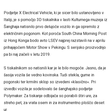
Podjetje X Electrical Vehicle, ki je sicer bilo ustanovljeno v
Italiji, je s pomočjo 3D tiskalnika v lasti Kulturnega muzeja iz
Šanghaja natisnilo prvo delujoče vozilo in ga opremilo z
električnim pogonom. Kot poroča South China Morning Post
iz Hong Konga bodo avto LSEV najprej razstavili na v aprilu
prihajajočem Motor Show v Pekingu. S serijsko proizvodnjo
pa bi naj začeli v letu 2019.
S tiskalnikom so natisnili kar je le bilo mogoče. Jasno, da je
šasija vozila še vedno kovinska. Tudi stekla, gume in
pogonski ter krmilni sklop so izvedeni »klasično«. Pri
izvedbi vozila je sodelovalo še šanghajsko podjetje
Polymaker. Za tiskanje odbijača so porabili štiri ure, za
streho pet, za vrata osem in za instrumentno ploščo deset
ur.