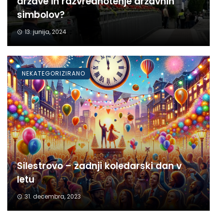
države in razvrednotenje državnih
simbolov?
13. junija, 2024
NEKATEGORIZIRANO
Silestrovo – zadnji koledarski dan v
letu
31. decembra, 2023