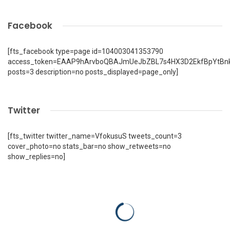
Facebook
[fts_facebook type=page id=104003041353790
access_token=EAAP9hArvboQBAJmUeJbZBL7s4HX3D2EkfBpYtBn
posts=3 description=no posts_displayed=page_only]
Twitter
[fts_twitter twitter_name=VfokusuS tweets_count=3
cover_photo=no stats_bar=no show_retweets=no
show_replies=no]