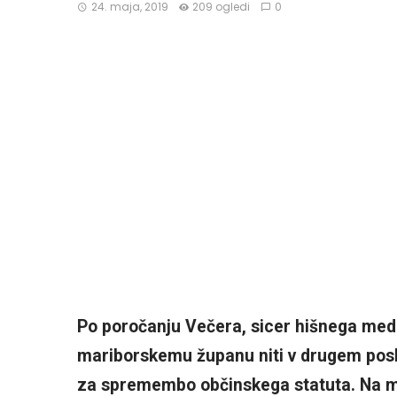
24. maja, 2019
209 ogledi
0
Po poročanju Večera, sicer hišnega med
mariborskemu županu niti v drugem posku
za spremembo občinskega statuta. Na 