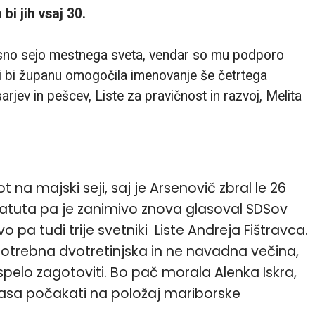
bi jih vsaj 30.
pisno sejo mestnega sveta, vendar so mu podporo
 ki bi županu omogočila imenovanje še četrtega
arjev in pešcev, Liste za pravičnost in razvoj, Melita
t na majski seji, saj je Arsenovič zbral le 26
tuta pa je zanimivo znova glasoval SDSov
o pa tudi trije svetniki Liste Andreja Fištravca.
trebna dvotretinjska in ne navadna večina,
spelo zagotoviti. Bo pač morala Alenka Iskra,
časa počakati na položaj mariborske