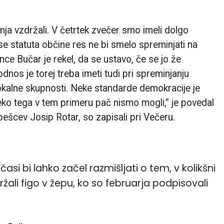
a vzdržali. V četrtek zvečer smo imeli dolgo
 se statuta občine res ne bi smelo spreminjati na
ance Bučar je rekel, da se ustavo, če se jo že
dnos je torej treba imeti tudi pri spreminjanju
lokalne skupnosti. Neke standarde demokracije je
ko tega v tem primeru pač nismo mogli,” je povedal
 pešcev Josip Rotar, so zapisali pri Večeru.
asi bi lahko začel razmišljati o tem, v kolikšni
držali figo v žepu, ko so februarja podpisovali