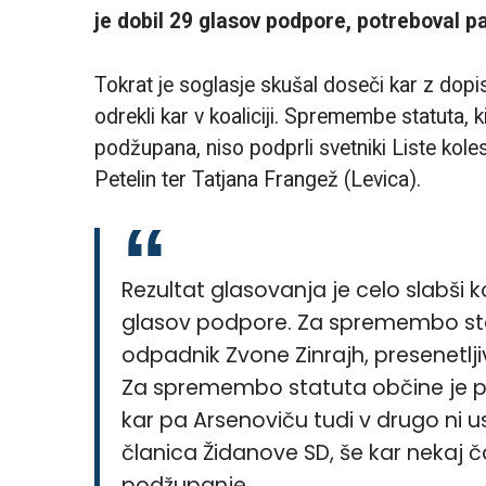
je dobil 29 glasov podpore, potreboval pa 
Tokrat je soglasje skušal doseči kar z do
odrekli kar v koaliciji. Spremembe statuta,
podžupana, niso podprli svetniki Liste koles
Petelin ter Tatjana Frangež (Levica).
Rezultat glasovanja je celo slabši ko
glasov podpore. Za spremembo sta
odpadnik Zvone Zinrajh, presenetljiv
Za spremembo statuta občine je po
kar pa Arsenoviču tudi v drugo ni u
članica Židanove SD, še kar nekaj 
podžupanje.