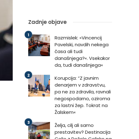
Zadnje objave
Razmislek: »Vincencij
Pavelski, navdih nekega
časa ali tudi
današnjega?«. Vsekakor
da, tudi današnjega«
Korupcija: “Z javnim
denarjem v zdravstvu,
pa ne za zdravila, ravnali
negospodarno, oziroma
za lastni žep. Tokrat na
Žalskem«
Želja, cilj ali samo
prestavitev? Destinacija
Celje z Deželo Celjsko na