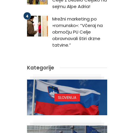
sejmu Alpe Adria!
Mrežni marketing po
»romunsko«: “Včeraj na
območju PU Celje
obravnavali štiri drzne
tatvine.”
Kategorije
SLOVENIJA