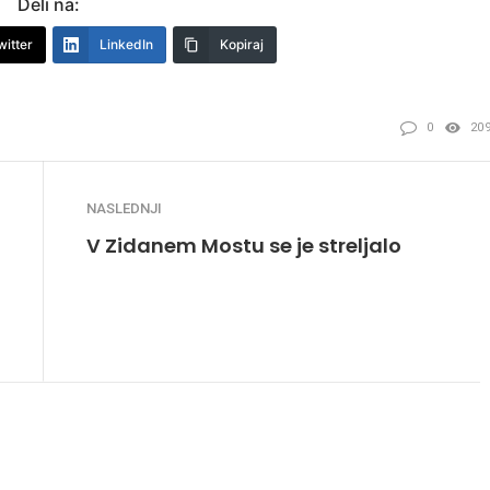
Deli na:
witter
LinkedIn
Kopiraj
0
20
NASLEDNJI
V Zidanem Mostu se je streljalo