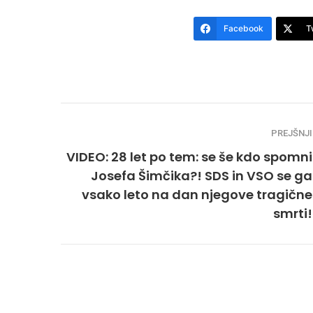
Facebook
T
PREJŠNJI
VIDEO: 28 let po tem: se še kdo spomni
Josefa Šimčika?! SDS in VSO se ga
vsako leto na dan njegove tragične
smrti!