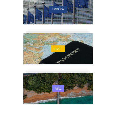
EVROPA
SVET
VEČ