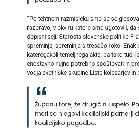
“Po tehtnem razmisleku smo se se glasovanj
razpravo, v okviru katere smo ugotovili, da
dopisni seji. Starosta slovenske politike Fr
spreminja, spreminja s tresočo roko. Enak o
kateregakoli temeljnega akta, pa tako tudi 
enostavno nujno potrebno spoštovati in pre
vodja svetniške skupine Liste kolesarjev in
Županu torej že drugič ni uspelo. Poč
meri so njegovi koalicijski parnerji 
koalicijsko pogodbo.