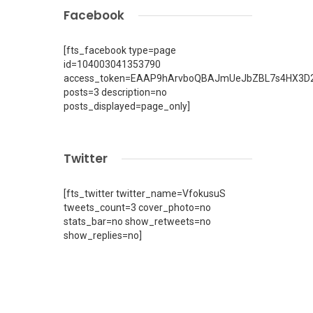
Facebook
[fts_facebook type=page
id=104003041353790
access_token=EAAP9hArvboQBAJmUeJbZBL7s4HX3D2
posts=3 description=no
posts_displayed=page_only]
Twitter
[fts_twitter twitter_name=VfokusuS
tweets_count=3 cover_photo=no
stats_bar=no show_retweets=no
show_replies=no]