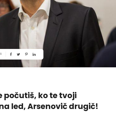
li
počutiš, ko te tvoji
 na led, Arsenovič drugič!