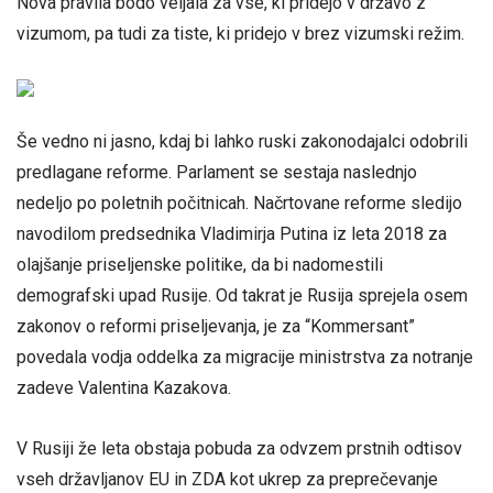
Nova pravila bodo veljala za vse, ki pridejo v državo z
vizumom, pa tudi za tiste, ki pridejo v brez vizumski režim.
Še vedno ni jasno, kdaj bi lahko ruski zakonodajalci odobrili
predlagane reforme. Parlament se sestaja naslednjo
nedeljo po poletnih počitnicah. Načrtovane reforme sledijo
navodilom predsednika Vladimirja Putina iz leta 2018 za
olajšanje priseljenske politike, da bi nadomestili
demografski upad Rusije. Od takrat je Rusija sprejela osem
zakonov o reformi priseljevanja, je za “Kommersant”
povedala vodja oddelka za migracije ministrstva za notranje
zadeve Valentina Kazakova.
V Rusiji že leta obstaja pobuda za odvzem prstnih odtisov
vseh državljanov EU in ZDA kot ukrep za preprečevanje