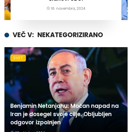
16. novembra, 2024
VEČ V:
NEKATEGORIZIRANO
SVET
Benjamin Netanjahu: Močan napad na
Iran je dosegel svoje cilje. Obljubljen
odgovor izpolnjen