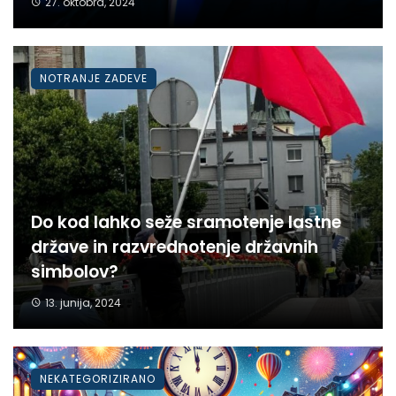
27. oktobra, 2024
NOTRANJE ZADEVE
Do kod lahko seže sramotenje lastne
države in razvrednotenje državnih
simbolov?
13. junija, 2024
NEKATEGORIZIRANO