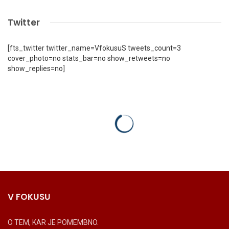
Twitter
[fts_twitter twitter_name=VfokusuS tweets_count=3
cover_photo=no stats_bar=no show_retweets=no
show_replies=no]
V FOKUSU
O TEM, KAR JE POMEMBNO.