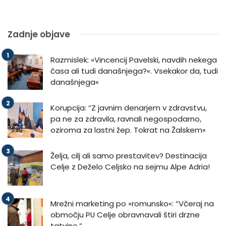
Zadnje objave
Razmislek: »Vincencij Pavelski, navdih nekega
časa ali tudi današnjega?«. Vsekakor da, tudi
današnjega«
Korupcija: “Z javnim denarjem v zdravstvu,
pa ne za zdravila, ravnali negospodarno,
oziroma za lastni žep. Tokrat na Žalskem«
Želja, cilj ali samo prestavitev? Destinacija
Celje z Deželo Celjsko na sejmu Alpe Adria!
Mrežni marketing po »romunsko«: “Včeraj na
območju PU Celje obravnavali štiri drzne
tatvine.”