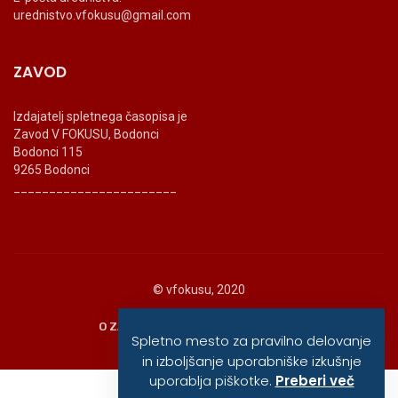
urednistvo.vfokusu@gmail.com
ZAVOD
Izdajatelj spletnega časopisa je
Zavod V FOKUSU, Bodonci
Bodonci 115
9265 Bodonci
_______________________
© vfokusu, 2020
O ZAVODU
POLITIKA ZASEBNOSTI
Spletno mesto za pravilno delovanje
in izboljšanje uporabniške izkušnje
uporablja piškotke.
Preberi več