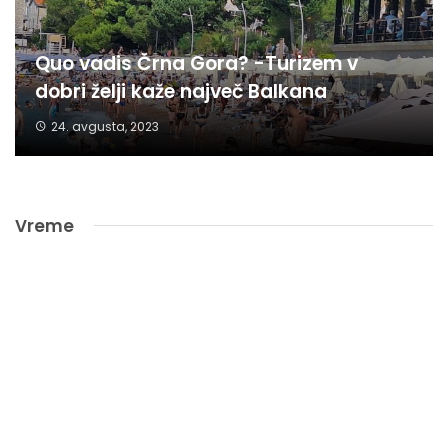
Quo vadis Črna Gora? -Turizem v
dobri želji kaže največ Balkana
24. avgusta, 2023
Vreme