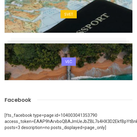
SVET
VEČ
Facebook
[fts_facebook type=page id=104003041353790
access_token=EAAP9hArvboQBAJmUeJbZBL7s4HX3D2EkfBpYtBn
posts=3 description=no posts_displayed=page_only]