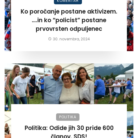
KOMENTAR
Ko poročanje postane aktivizem.
….in ko “policist” postane
prvovrsten odpuljenec
30. novembra, 2024
POLITIKA
Politika: Odide jih 30 pride 600
članov. SDS!