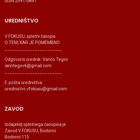
ISSN 2591-0841
UREDNIŠTVO
V FOKUSU, spletni časopis
O TEM, KAR JE POMEMBNO
_______________________
Odgovorni urednik: Vančo Tegov
ianntegov6@gmail.com
_______________________
E-pošta uredništva:
urednistvo.vfokusu@gmail.com
ZAVOD
Izdajatelj spletnega časopisa je
Zavod V FOKUSU, Bodonci
Bodonci 115