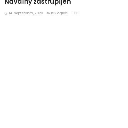
Navalny zastrupljen
14. septembra, 2020
152 ogledi
0