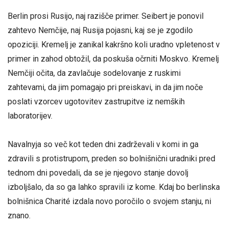
Berlin prosi Rusijo, naj razišče primer. Seibert je ponovil
zahtevo Nemčije, naj Rusija pojasni, kaj se je zgodilo
opoziciji. Kremelj je zanikal kakršno koli uradno vpletenost v
primer in zahod obtožil, da poskuša očrniti Moskvo. Kremelj
Nemčiji očita, da zavlačuje sodelovanje z ruskimi
zahtevami, da jim pomagajo pri preiskavi, in da jim noče
poslati vzorcev ugotovitev zastrupitve iz nemških
laboratorijev.
Navalnyja so več kot teden dni zadrževali v komi in ga
zdravili s protistrupom, preden so bolnišnični uradniki pred
tednom dni povedali, da se je njegovo stanje dovolj
izboljšalo, da so ga lahko spravili iz kome. Kdaj bo berlinska
bolnišnica Charité izdala novo poročilo o svojem stanju, ni
znano.