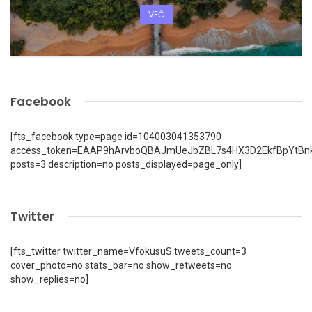
VEČ
Facebook
[fts_facebook type=page id=104003041353790
access_token=EAAP9hArvboQBAJmUeJbZBL7s4HX3D2EkfBpYtBn
posts=3 description=no posts_displayed=page_only]
Twitter
[fts_twitter twitter_name=VfokusuS tweets_count=3
cover_photo=no stats_bar=no show_retweets=no
show_replies=no]