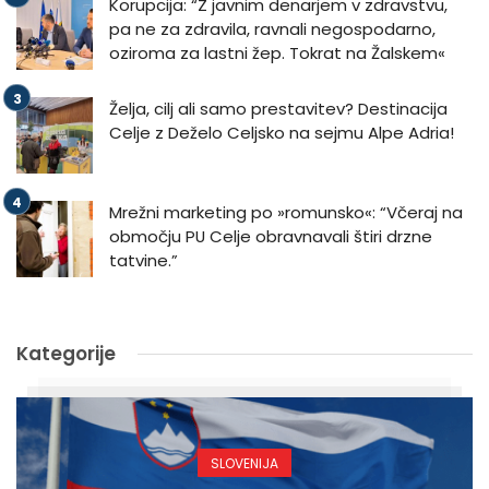
Korupcija: “Z javnim denarjem v zdravstvu,
pa ne za zdravila, ravnali negospodarno,
oziroma za lastni žep. Tokrat na Žalskem«
Želja, cilj ali samo prestavitev? Destinacija
Celje z Deželo Celjsko na sejmu Alpe Adria!
Mrežni marketing po »romunsko«: “Včeraj na
območju PU Celje obravnavali štiri drzne
tatvine.”
Kategorije
SLOVENIJA