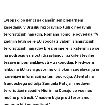
Evropski poslanci na današnjem plenarnem
zasedanju v Bruslju razpravljajo tudi o nedavnih
terorističnih napadih. Romana Tomc je povedala: “V
zadnjih letih se je EU soočila z valom islamističnih
terorističnih napadov brez primere, s katerimi so se
na področju varnosti državljanov razkrile številne
težave in pomanjkljivosti v zakonodaji. Predvsem
lahko na EU ravni govorimo o šibkem sodelovanju in
izmenjavi informacij na tem področju. Atentat na
francoskega učitelja Samuela Patyja in nedavni
teroristični napadi v Nici in na Dunaju so vse nas
močno pretresli. V našem boju proti terorizmu
moramo biti neusmiljeni.”