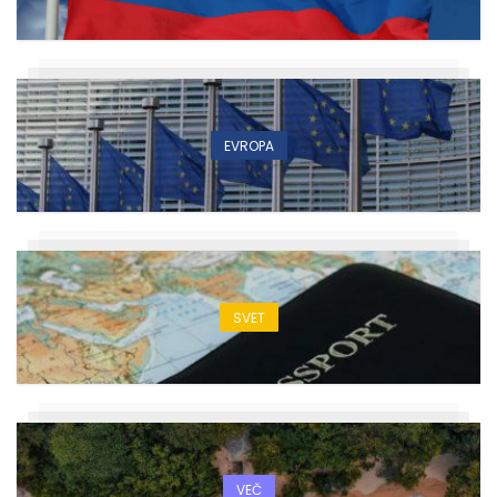
EVROPA
SVET
VEČ