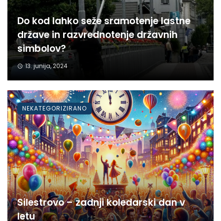
Do kod lahko seže sramotenje lastne
države in razvrednotenje državnih
simbolov?
13. junija, 2024
NEKATEGORIZIRANO
Silestrovo – zadnji koledarski dan v
letu