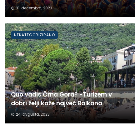
31. decembra, 2023
NEKATEGORIZIRANO
Quo vadis Črna Gora? -Turizem v
dobri želji kaže največ Balkana
24. avgusta, 2023