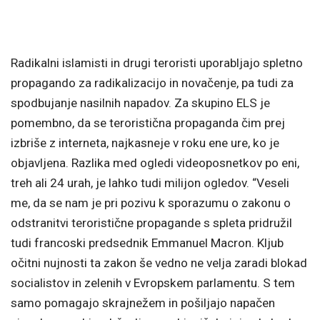
Radikalni islamisti in drugi teroristi uporabljajo spletno
propagando za radikalizacijo in novačenje, pa tudi za
spodbujanje nasilnih napadov. Za skupino ELS je
pomembno, da se teroristična propaganda čim prej
izbriše z interneta, najkasneje v roku ene ure, ko je
objavljena. Razlika med ogledi videoposnetkov po eni,
treh ali 24 urah, je lahko tudi milijon ogledov. “Veseli
me, da se nam je pri pozivu k sporazumu o zakonu o
odstranitvi teroristične propagande s spleta pridružil
tudi francoski predsednik Emmanuel Macron. Kljub
očitni nujnosti ta zakon še vedno ne velja zaradi blokad
socialistov in zelenih v Evropskem parlamentu. S tem
samo pomagajo skrajnežem in pošiljajo napačen