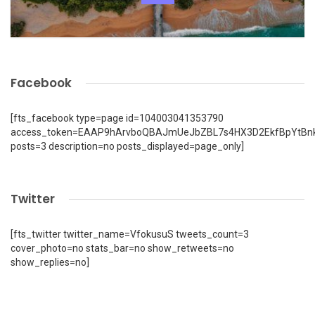
Facebook
[fts_facebook type=page id=104003041353790
access_token=EAAP9hArvboQBAJmUeJbZBL7s4HX3D2EkfBpYtBn
posts=3 description=no posts_displayed=page_only]
Twitter
[fts_twitter twitter_name=VfokusuS tweets_count=3
cover_photo=no stats_bar=no show_retweets=no
show_replies=no]