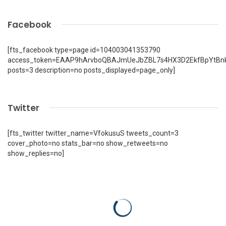
Facebook
[fts_facebook type=page id=104003041353790
access_token=EAAP9hArvboQBAJmUeJbZBL7s4HX3D2EkfBpYtBn
posts=3 description=no posts_displayed=page_only]
Twitter
[fts_twitter twitter_name=VfokusuS tweets_count=3
cover_photo=no stats_bar=no show_retweets=no
show_replies=no]