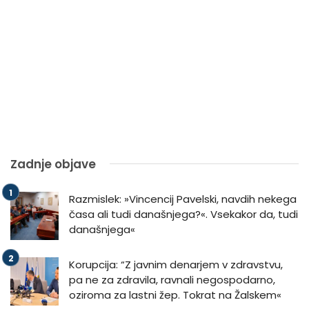
Zadnje objave
Razmislek: »Vincencij Pavelski, navdih nekega
časa ali tudi današnjega?«. Vsekakor da, tudi
današnjega«
Korupcija: “Z javnim denarjem v zdravstvu,
pa ne za zdravila, ravnali negospodarno,
oziroma za lastni žep. Tokrat na Žalskem«