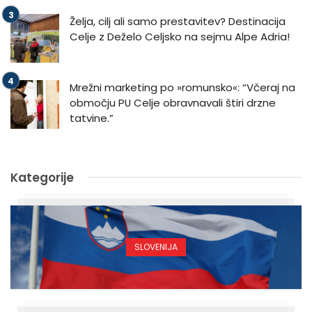
Želja, cilj ali samo prestavitev? Destinacija
Celje z Deželo Celjsko na sejmu Alpe Adria!
Mrežni marketing po »romunsko«: “Včeraj na
območju PU Celje obravnavali štiri drzne
tatvine.”
Kategorije
SLOVENIJA