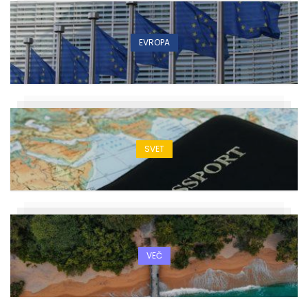
EVROPA
SVET
VEČ