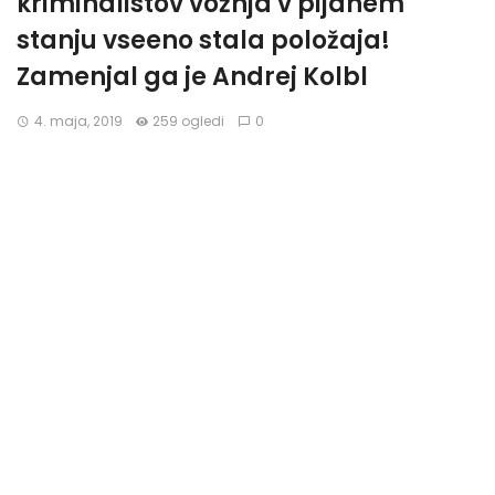
kriminalistov vožnja v pijanem
stanju vseeno stala položaja!
Zamenjal ga je Andrej Kolbl
4. maja, 2019
259 ogledi
0