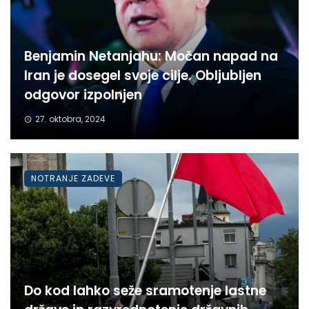
Benjamin Netanjahu: Močan napad na
Iran je dosegel svoje cilje. Obljubljen
odgovor izpolnjen
27. oktobra, 2024
NOTRANJE ZADEVE
Do kod lahko seže sramotenje lastne