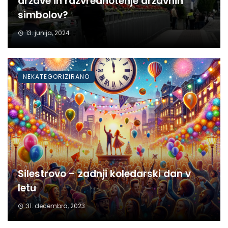
države in razvrednotenje državnih
simbolov?
13. junija, 2024
NEKATEGORIZIRANO
Silestrovo – zadnji koledarski dan v
letu
31. decembra, 2023