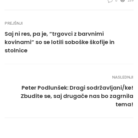
0
259
PREJŠNJI
Saj ni res, pa je, “trgovci z barvnimi
kovinami” so se lotili soboške škofije in
stolnice
NASLEDNJI
Peter Podlunšek: Dragi sodržavljani/ke!
Zbudite se, saj drugače nas bo zagrnila
tema!