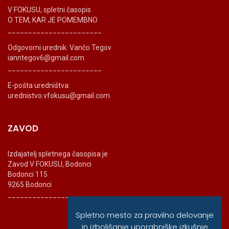
V FOKUSU, spletni časopis
O TEM, KAR JE POMEMBNO
_______________________
Odgovorni urednik: Vančo Tegov
ianntegov6@gmail.com
_______________________
E-pošta uredništva:
urednistvo.vfokusu@gmail.com
ZAVOD
Izdajatelj spletnega časopisa je
Zavod V FOKUSU, Bodonci
Bodonci 115
9265 Bodonci
_______________________
Spletno mesto za pravilno delovanje
in izboljšanje uporabniške izkušnje