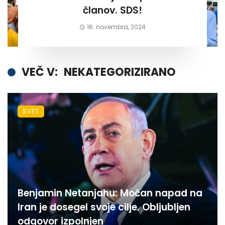
članov. SDS!
16. novembra, 2024
VEČ V:
NEKATEGORIZIRANO
SVET
Benjamin Netanjahu: Močan napad na
Iran je dosegel svoje cilje. Obljubljen
odgovor izpolnjen