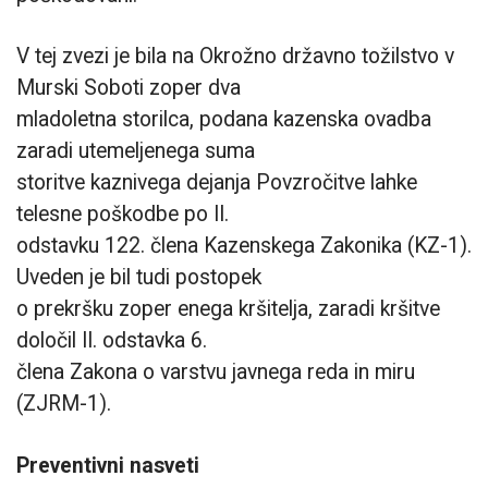
V tej zvezi je bila na Okrožno državno tožilstvo v
Murski Soboti zoper dva
mladoletna storilca, podana kazenska ovadba
zaradi utemeljenega suma
storitve kaznivega dejanja Povzročitve lahke
telesne poškodbe po II.
odstavku 122. člena Kazenskega Zakonika (KZ-1).
Uveden je bil tudi postopek
o prekršku zoper enega kršitelja, zaradi kršitve
določil II. odstavka 6.
člena Zakona o varstvu javnega reda in miru
(ZJRM-1).
Preventivni nas
veti