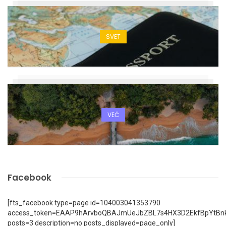
SVET
VEČ
Facebook
[fts_facebook type=page id=104003041353790
access_token=EAAP9hArvboQBAJmUeJbZBL7s4HX3D2EkfBpYtBn
posts=3 description=no posts_displayed=page_only]