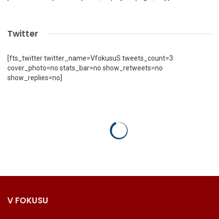
Twitter
[fts_twitter twitter_name=VfokusuS tweets_count=3
cover_photo=no stats_bar=no show_retweets=no
show_replies=no]
V FOKUSU