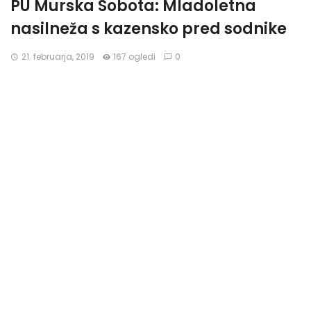
PU Murska Sobota: Mladoletna
nasilneža s kazensko pred sodnike
21. februarja, 2019
167 ogledi
0