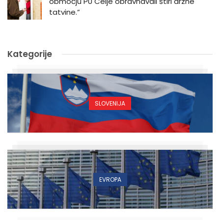
območju PU Celje obravnavali štiri drzne
tatvine.”
Kategorije
SLOVENIJA
EVROPA