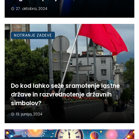
27. oktobra, 2024
NOTRANJE ZADEVE
Do kod lahko seže sramotenje lastne
države in razvrednotenje državnih
simbolov?
13. junija, 2024