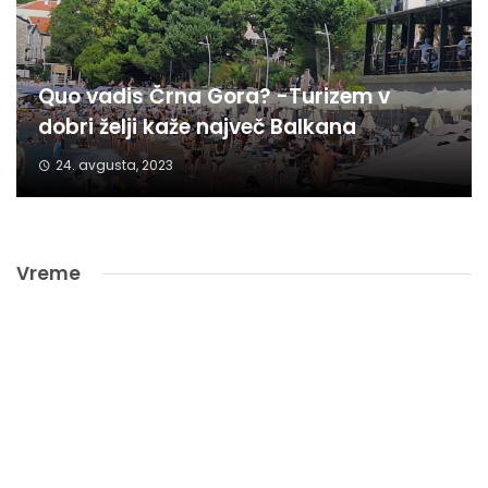
Quo vadis Črna Gora? -Turizem v
dobri želji kaže največ Balkana
24. avgusta, 2023
Vreme