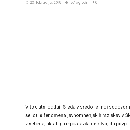
20. februarja, 2019
157 ogledi
0
V tokratni oddaji Sreda v sredo je moj sogovorn
se lotila fenomena javnomnenjskih raziskav v Slo
v nebesa, hkrati pa izpostavila dejstvo, da povp