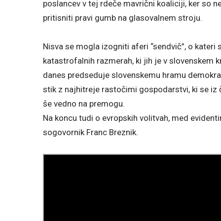
poslancev v tej rdeče mavrični koaliciji, ker so n
pritisniti pravi gumb na glasovalnem stroju.
Nisva se mogla izogniti aferi “sendvič”, o kateri
katastrofalnih razmerah, ki jih je v slovenskem k
danes predseduje slovenskemu hramu demokracije
stik z najhitreje rastočimi gospodarstvi, ki se i
še vedno na premogu.
Na koncu tudi o evropskih volitvah, med evident
sogovornik Franc Breznik.