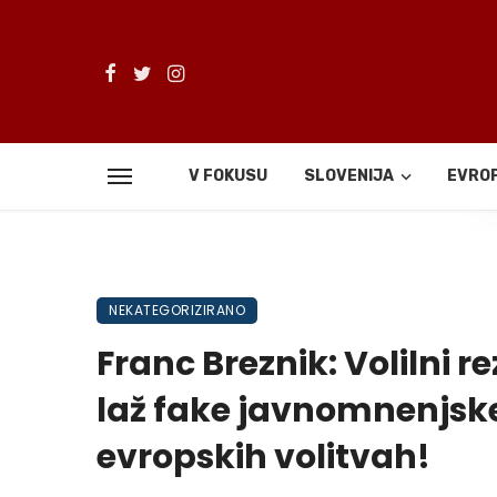
V FOKUSU
SLOVENIJA
EVRO
De
NEKATEGORIZIRANO
Franc Breznik: Volilni r
laž fake javnomnenjske
evropskih volitvah!