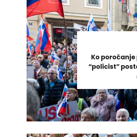
Ko poročanje 
“policist” pos