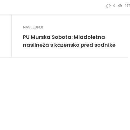
0
15
NASLEDNJI
PU Murska Sobota: Mladoletna
nasilneža s kazensko pred sodnike