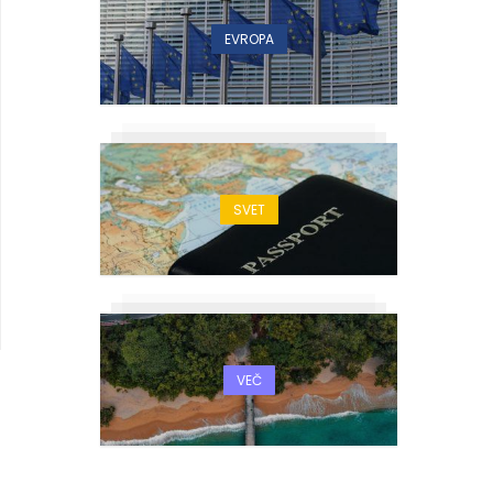
EVROPA
SVET
VEČ