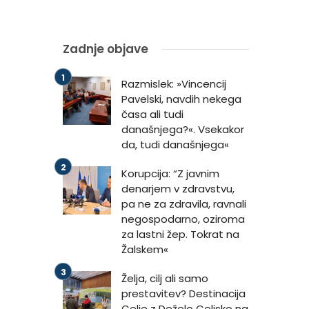
Zadnje objave
Razmislek: »Vincencij
Pavelski, navdih nekega
časa ali tudi
današnjega?«. Vsekakor
da, tudi današnjega«
Korupcija: “Z javnim
denarjem v zdravstvu,
pa ne za zdravila, ravnali
negospodarno, oziroma
za lastni žep. Tokrat na
Žalskem«
Želja, cilj ali samo
prestavitev? Destinacija
Celje z Deželo Celjsko na