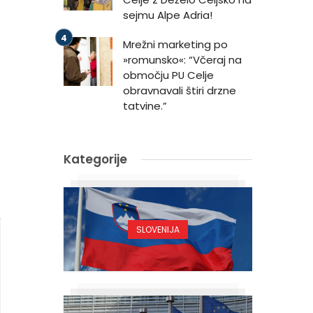
sejmu Alpe Adria!
Mrežni marketing po
»romunsko«: “Včeraj na
območju PU Celje
obravnavali štiri drzne
tatvine.”
Kategorije
SLOVENIJA