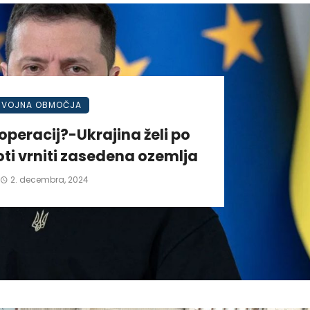
VOJNA OBMOČJA
operacij?-Ukrajina želi po
ti vrniti zasedena ozemlja
2. decembra, 2024