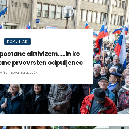
KOMENTAR
postane aktivizem.….in ko
tane prvovrsten odpuljenec
30. novembra, 2024