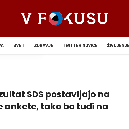
PA
SVET
ZDRAVJE
TWITTER NOVICE
ŽIVLJENJ
li
ezultat SDS postavljajo na
 ankete, tako bo tudi na