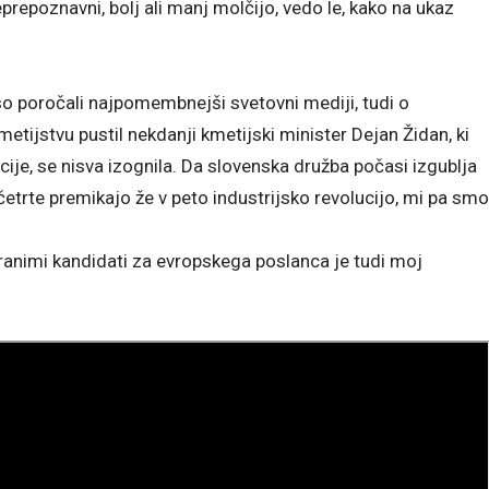
eprepoznavni, bolj ali manj molčijo, vedo le, kako na ukaz
 so poročali najpomembnejši svetovni mediji, tudi o
metijstvu pustil nekdanji kmetijski minister Dejan Židan, ki
, se nisva izognila. Da slovenska družba počasi izgublja
z četrte premikajo že v peto industrijsko revolucijo, mi pa smo
iranimi kandidati za evropskega poslanca je tudi moj