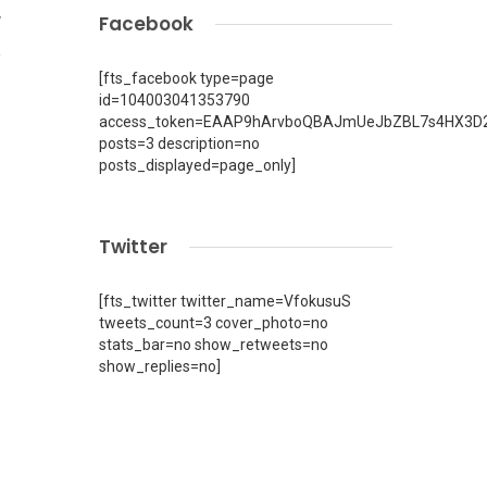
Facebook
7
[fts_facebook type=page
id=104003041353790
access_token=EAAP9hArvboQBAJmUeJbZBL7s4HX3D2
posts=3 description=no
posts_displayed=page_only]
Twitter
[fts_twitter twitter_name=VfokusuS
tweets_count=3 cover_photo=no
stats_bar=no show_retweets=no
show_replies=no]