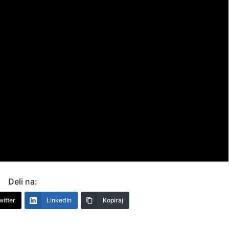
Deli na:
witter
LinkedIn
Kopiraj