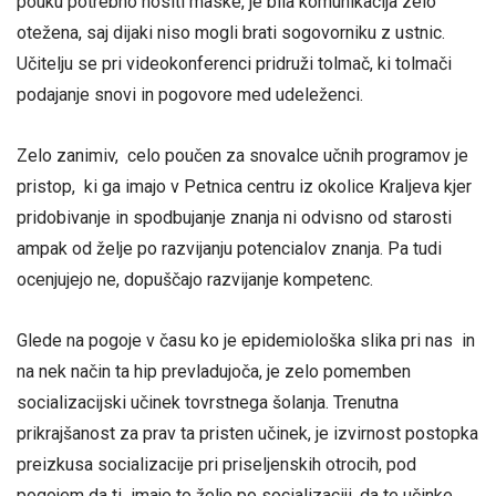
pouku potrebno nositi maske, je bila komunikacija zelo
otežena, saj dijaki niso mogli brati sogovorniku z ustnic.
Učitelju se pri videokonferenci pridruži tolmač, ki tolmači
podajanje snovi in pogovore med udeleženci.
Zelo zanimiv, celo poučen za snovalce učnih programov je
pristop, ki ga imajo v Petnica centru iz okolice Kraljeva kjer
pridobivanje in spodbujanje znanja ni odvisno od starosti
ampak od želje po razvijanju potencialov znanja. Pa tudi
ocenjujejo ne, dopuščajo razvijanje kompetenc.
Glede na pogoje v času ko je epidemiološka slika pri nas in
na nek način ta hip prevladujoča, je zelo pomemben
socializacijski učinek tovrstnega šolanja. Trenutna
prikrajšanost za prav ta pristen učinek, je izvirnost postopka
preizkusa socializacije pri priseljenskih otrocih, pod
pogojem da ti imajo to željo po socializaciji, da te učinke