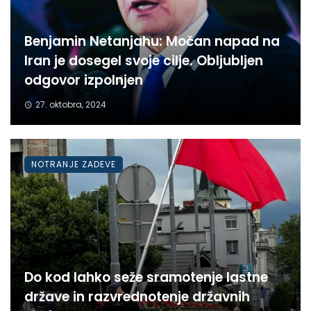
Benjamin Netanjahu: Močan napad na
Iran je dosegel svoje cilje. Obljubljen
odgovor izpolnjen
27. oktobra, 2024
NOTRANJE ZADEVE
Do kod lahko seže sramotenje lastne
države in razvrednotenje državnih