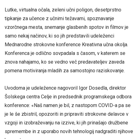
Lutke, virtualna očala, zeleni učni poligon, desetprstno
tipkanje za učence z učnimi težavami, spoznavanje
vzorčnega mesta, snemanje glasbenih spotov in filmov je
samo nekaj načinov, ki so jih predstavili udeleženci
Mednarodne strokovne konference Kreativna učna okolja.
Konferenca je odlično sovpadala s časom, v katerem se
znova nahajamo, ko se vedno več predavateljev zaveda
pomena motiviranja mladih za samostojno raziskovanje.
Uvodoma je udeležence nagovoril Igor Dosedla, direktor
Šolskega centra Celje in predsednik programskega odbora
konference: «Naš namen je bil, z nastopom COVID-a pa se
je le še zbistril, opozoriti in pripraviti strokovne delavce v
vzgoji in izobraževanju na izzive, ki jih prinašajo družbene
spremembe in z uporabo novih tehnologij nadgraditi njihove