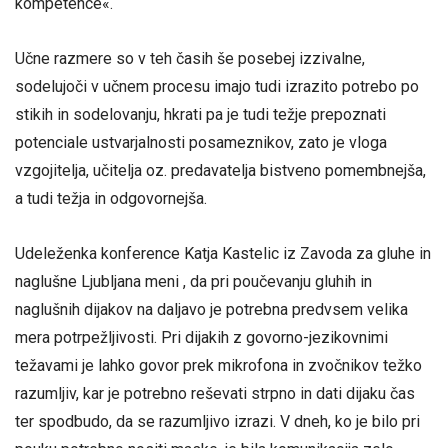
kompetence«.
Učne razmere so v teh časih še posebej izzivalne,
sodelujoči v učnem procesu imajo tudi izrazito potrebo po
stikih in sodelovanju, hkrati pa je tudi težje prepoznati
potenciale ustvarjalnosti posameznikov, zato je vloga
vzgojitelja, učitelja oz. predavatelja bistveno pomembnejša,
a tudi težja in odgovornejša.
Udeleženka konference Katja Kastelic iz Zavoda za gluhe in
naglušne Ljubljana meni , da pri poučevanju gluhih in
naglušnih dijakov na daljavo je potrebna predvsem velika
mera potrpežljivosti. Pri dijakih z govorno-jezikovnimi
težavami je lahko govor prek mikrofona in zvočnikov težko
razumljiv, kar je potrebno reševati strpno in dati dijaku čas
ter spodbudo, da se razumljivo izrazi. V dneh, ko je bilo pri