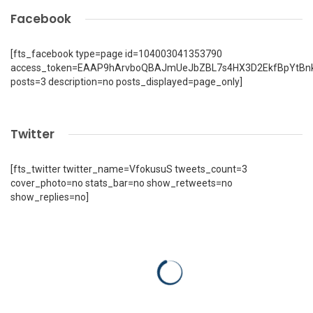
Facebook
[fts_facebook type=page id=104003041353790
access_token=EAAP9hArvboQBAJmUeJbZBL7s4HX3D2EkfBpYtBn
posts=3 description=no posts_displayed=page_only]
Twitter
[fts_twitter twitter_name=VfokusuS tweets_count=3
cover_photo=no stats_bar=no show_retweets=no
show_replies=no]