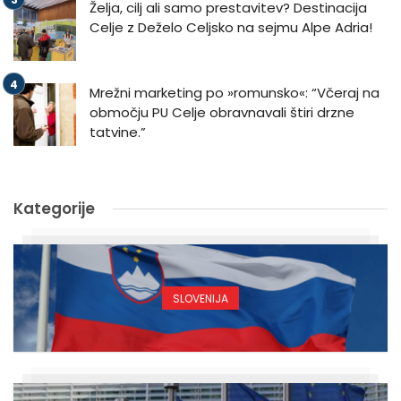
Želja, cilj ali samo prestavitev? Destinacija
Celje z Deželo Celjsko na sejmu Alpe Adria!
Mrežni marketing po »romunsko«: “Včeraj na
območju PU Celje obravnavali štiri drzne
tatvine.”
Kategorije
SLOVENIJA