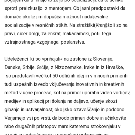
sproti preizkusijo z mentorjem. Ob jasni predpostavki da
domače okolje jim dopušča možnost nadaljevalne
socializacije v resničnih stikih. Na stražiški(Kranj)šoli so na
pravi, sicer dolgi, za enkrat, makadamski, poti tega
vztrajnostnega vzgojnega poslanstva.
Udeleženci ki so »prihajali« na zaslone iz Slovenije,
Danske, Srbije, Grčije, z Nizozemske, Irske in iz Hrvaške,
so predstavili več kot 50 odličnih idej in v mnogih primerih
tudi uspešnih izvedb vključevanja inovativnih in kreativnih
metod v učne procese, kot na primer uporaba video vodičev,
medijev in aplikacij pri šolanju na daljavo, učenje skozi
gibanje in ustvarjalnost, okoljsko ozaveščanje in podobno.
Verjamejo vsi po vrsti, da bodo primeri dobre in učinkovite
rabe drugačnih pristopov marsikateremu strokovnjaku v
vzgoji in izobraževanju v pomoč pri prilagajanju na