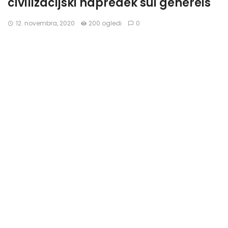
civilizacijski napredek sui genereis
12. novembra, 2020
200 ogledi
0