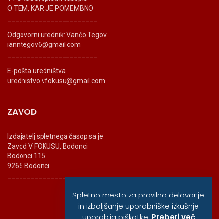
O TEM, KAR JE POMEMBNO
_______________________
Odgovorni urednik: Vančo Tegov
ianntegov6@gmail.com
_______________________
E-pošta uredništva:
urednistvo.vfokusu@gmail.com
ZAVOD
Izdajatelj spletnega časopisa je
Zavod V FOKUSU, Bodonci
Bodonci 115
9265 Bodonci
_______________________
Spletno mesto za pravilno delovanje
in izboljšanje uporabniške izkušnje
uporablja piškotke.
Preberi več