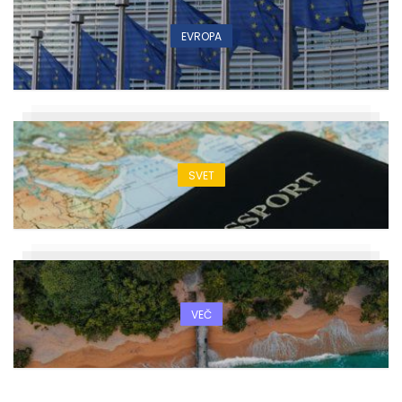
EVROPA
SVET
VEČ