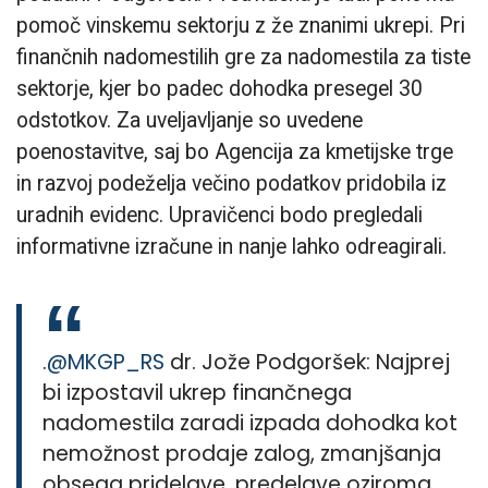
pomoč vinskemu sektorju z že znanimi ukrepi. Pri
finančnih nadomestilih gre za nadomestila za tiste
sektorje, kjer bo padec dohodka presegel 30
odstotkov. Za uveljavljanje so uvedene
poenostavitve, saj bo Agencija za kmetijske trge
in razvoj podeželja večino podatkov pridobila iz
uradnih evidenc. Upravičenci bodo pregledali
informativne izračune in nanje lahko odreagirali.
.
@MKGP_RS
dr. Jože Podgoršek: Najprej
bi izpostavil ukrep finančnega
nadomestila zaradi izpada dohodka kot
nemožnost prodaje zalog, zmanjšanja
obsega pridelave, predelave oziroma