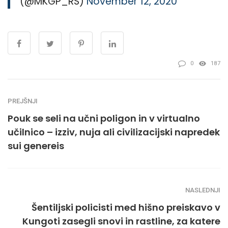
(@MKGP_RS)
November 12, 2020
0
187
PREJŠNJI
Pouk se seli na učni poligon in v virtualno
učilnico – izziv, nuja ali civilizacijski napredek
sui genereis
NASLEDNJI
Šentiljski policisti med hišno preiskavo v
Kungoti zasegli snovi in rastline, za katere