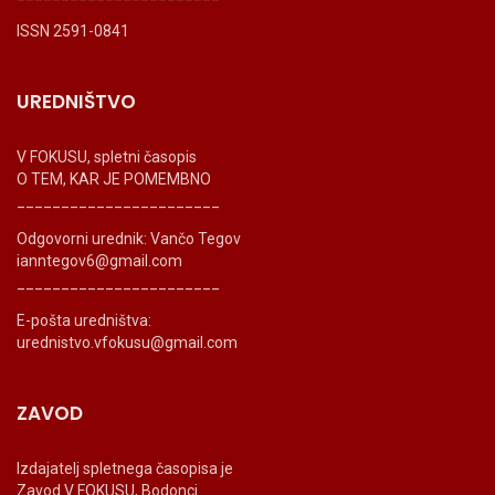
ISSN 2591-0841
UREDNIŠTVO
V FOKUSU, spletni časopis
O TEM, KAR JE POMEMBNO
_______________________
Odgovorni urednik: Vančo Tegov
ianntegov6@gmail.com
_______________________
E-pošta uredništva:
urednistvo.vfokusu@gmail.com
ZAVOD
Izdajatelj spletnega časopisa je
Zavod V FOKUSU, Bodonci