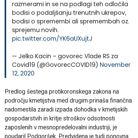
razmerami in se na podlagi teh odločila
bodisi o podaljšanju trenutnih ukrepov,
bodisi o spremembi ali spremembah oz.
sprejemu novih.
pic.twitter.com/YK6aUXujtJ
— Jelko Kacin – govorec Vlade RS za
Covid19 (@GovorecCOVID19)
November
12, 2020
Predlog šestega protikoronskega zakona na
področju kmetijstva med drugim prinaša finančna
nadomestila zaradi izpada dohodka v kmetijskih
gospodarstvih in kritje stroškov odsotnosti
zaposlenih v mesnopredelovalni industriji, je
poudaril Podgoršek. Predvidena je tudi ponovna