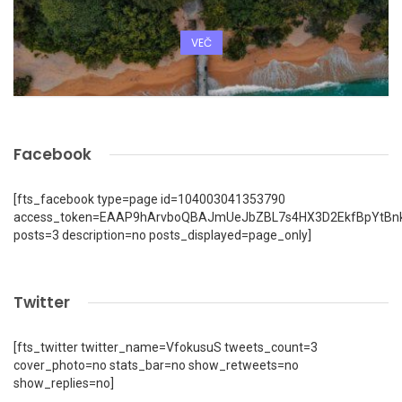
VEČ
Facebook
[fts_facebook type=page id=104003041353790
access_token=EAAP9hArvboQBAJmUeJbZBL7s4HX3D2EkfBpYtBn
posts=3 description=no posts_displayed=page_only]
Twitter
[fts_twitter twitter_name=VfokusuS tweets_count=3
cover_photo=no stats_bar=no show_retweets=no
show_replies=no]