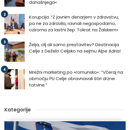
današnjega«
Korupcija: “Z javnim denarjem v zdravstvu,
pa ne za zdravila, ravnali negospodarno,
oziroma za lastni žep. Tokrat na Žalskem«
Želja, cilj ali samo prestavitev? Destinacija
Celje z Deželo Celjsko na sejmu Alpe Adria!
Mrežni marketing po »romunsko«: “Včeraj na
območju PU Celje obravnavali štiri drzne
tatvine.”
Kategorije