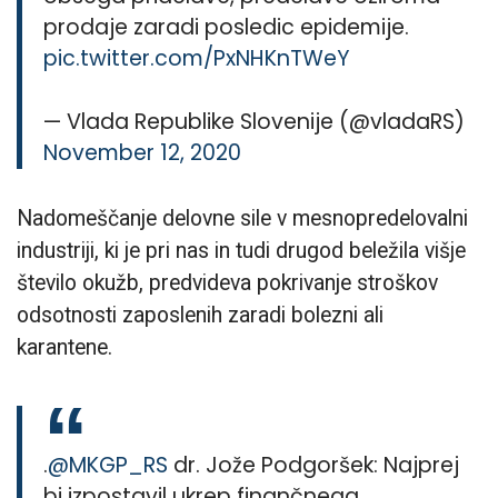
prodaje zaradi posledic epidemije.
pic.twitter.com/PxNHKnTWeY
— Vlada Republike Slovenije (@vladaRS)
November 12, 2020
Nadomeščanje delovne sile v mesnopredelovalni
industriji, ki je pri nas in tudi drugod beležila višje
število okužb, predvideva pokrivanje stroškov
odsotnosti zaposlenih zaradi bolezni ali
karantene.
.
@MKGP_RS
dr. Jože Podgoršek: Najprej
bi izpostavil ukrep finančnega