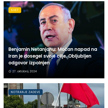
SVET
Benjamin Netanjahu: Močan napad na
Iran je dosegel svoje cilje. Obljubljen
odgovor izpolnjen
27. oktobra, 2024
NOTRANJE ZADEVE