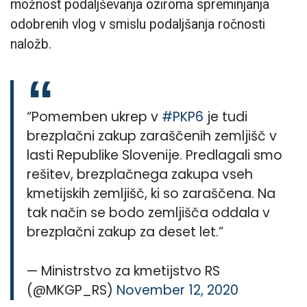
možnost podaljševanja oziroma spreminjanja
odobrenih vlog v smislu podaljšanja ročnosti
naložb.
“Pomemben ukrep v
#PKP6
je tudi
brezplačni zakup zaraščenih zemljišč v
lasti Republike Slovenije. Predlagali smo
rešitev, brezplačnega zakupa vseh
kmetijskih zemljišč, ki so zaraščena. Na
tak način se bodo zemljišča oddala v
brezplačni zakup za deset let.”
— Ministrstvo za kmetijstvo RS
(@MKGP_RS)
November 12, 2020