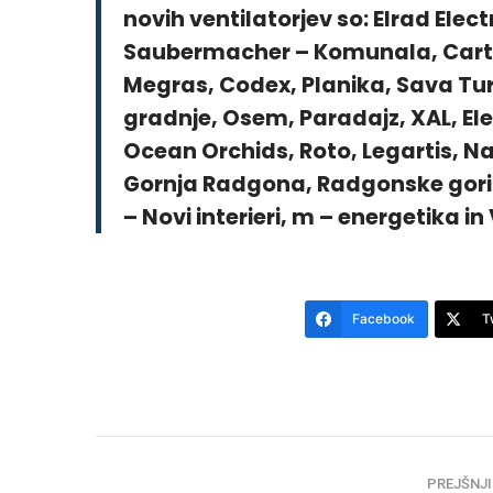
novih ventilatorjev so: Elrad Elec
Saubermacher – Komunala, Cart
Megras, Codex, Planika, Sava Tu
gradnje, Osem, Paradajz, XAL, El
Ocean Orchids, Roto, Legartis, Na
Gornja Radgona, Radgonske gorice
– Novi interieri, m – energetika in 
Facebook
T
PREJŠNJI