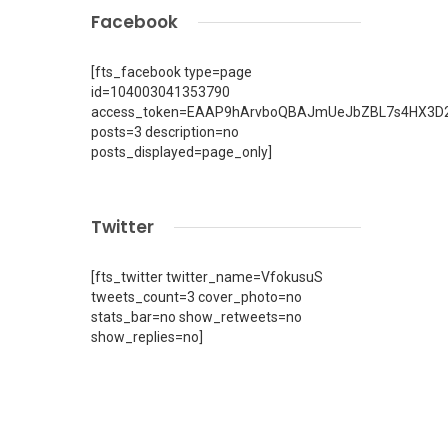
Facebook
[fts_facebook type=page
id=104003041353790
access_token=EAAP9hArvboQBAJmUeJbZBL7s4HX3D2
posts=3 description=no
posts_displayed=page_only]
Twitter
[fts_twitter twitter_name=VfokusuS
tweets_count=3 cover_photo=no
stats_bar=no show_retweets=no
show_replies=no]