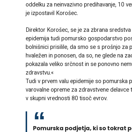
oddelku za neinvazivno predihavanje, 10 ven
je izpostavil Korošec.
Direktor Korošec, se je za zbrana sredstva 
epidemija tudi pomursko gospodarstvo post
bolnišnici prisilile, da smo se s prošnjo z
hvaležen in ponosen, da so, ne glede na z
pokazala veliko srčnost in se ponovno n
zdravstvu.«
Tudi v prvem valu epidemije so pomurska 
varovalne opreme za zdravstvene delavce 
v skupni vrednosti 80 tisoč evrov.
Pomurska podjetja, ki so tokrat 