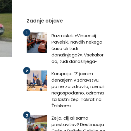
Zadnje objave
Razmislek: »Vincencij
Pavelski, navdih nekega
časa ali tudi
današnjega?«. Vsekakor
da, tudi današnjega«
Korupcija: “Z javnim
denarjem v zdravstvu,
pa ne za zdravila, ravnali
negospodarno, oziroma
za lastni žep. Tokrat na
Žalskem«
Želja, cilj ali samo
prestavitev? Destinacija
Celje z Deželo Celjsko na