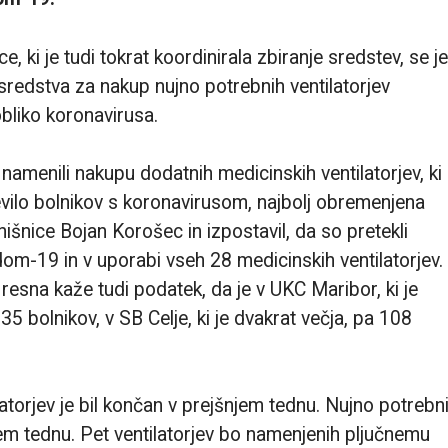
i je tudi tokrat koordinirala zbiranje sredstev, se je
 sredstva za nakup nujno potrebnih ventilatorjev
obliko koronavirusa.
amenili nakupu dodatnih medicinskih ventilatorjev, ki
evilo bolnikov s koronavirusom, najbolj obremenjena
nišnice Bojan Korošec in izpostavil, da so pretekli
dom-19 in v uporabi vseh 28 medicinskih ventilatorjev.
resna kaže tudi podatek, da je v UKC Maribor, ki je
5 bolnikov, v SB Celje, ki je dvakrat večja, pa 108
atorjev je bil končan v prejšnjem tednu. Nujno potrebn
v tem tednu. Pet ventilatorjev bo namenjenih pljučnemu