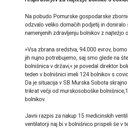
Na pobudo Pomurske gospodarske zbornice, k
odzvalo veliko domačih podjetij in doniralo
namenjenih zdravljenju bolnikov z najtežjo 
»Vsa zbrana sredstva, 94.000 evrov, bomo n
jih nujno potrebujemo, saj smo glede na št
bolnišnica v državi,« je povedal direktor bol
teden v bolnišnici imeli 124 bolnikov s covi
Da je situacija v SB Murska Sobota skrajno 
trikrat večji od murskosoboške bolnišnice,13
bolnikov.
Javni razpis za nakup 15 medicinskih ventil
ventilatorji naj bi v bolnišnico prispeli še 