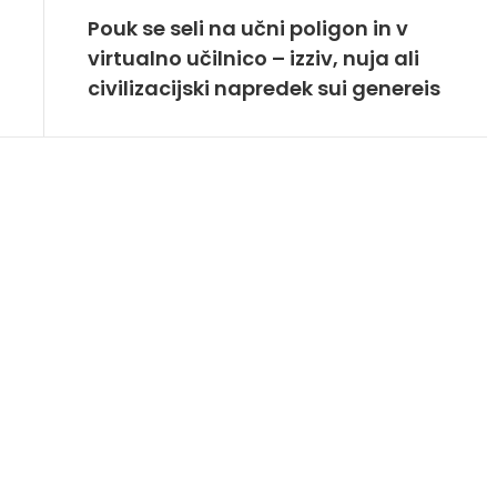
Pouk se seli na učni poligon in v
virtualno učilnico – izziv, nuja ali
civilizacijski napredek sui genereis