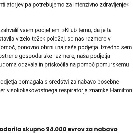
tilatorjev pa potrebujemo za intenzivno zdravljenje«
zahvalil vsem podjetjem: »Kljub temu, da je ta
avila v zelo težek položaj, so nas razmere v
a pomoč, ponovno obrnili na naša podjetja. Izredno sem
aostrene gospodarske razmere, naša podjetja
emudoma odzvala in priskočila na pomoč pomurskemu
podjetja pomagala s sredstvi za nabavo posebne
ter visokokakovostnega respiratorja znamke Hamilton
podarila skupno 94.000 evrov za nabavo