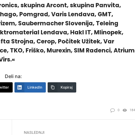
tronics, skupina Arcont, skupina Panvita,
hago, Pomgrad, Varis Lendava, GMT,
rizem, Saubermacher Slovenija, Teleing
ektromaterial Lendava, Hakl IT, Mlinopek,
fta Strojna, Cerop, Počitek Užitek, Var
, TKO, Friško, Murexin, SIM Radenci, Atrium
Virs.«
Deli na:
witter
LinkedIn
Kopiraj
0
18
NASLEDNJI