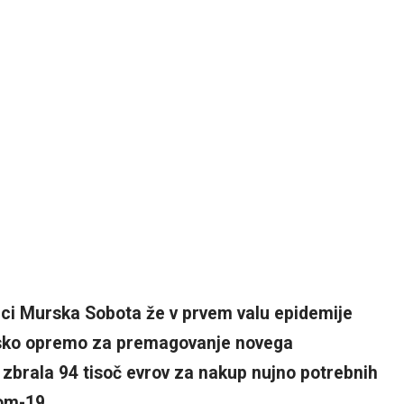
nici Murska Sobota že v prvem valu epidemije
insko opremo za premagovanje novega
 zbrala 94 tisoč evrov za nakup nujno potrebnih
dom-19.