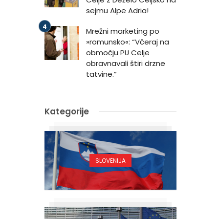
sejmu Alpe Adria!
Mrežni marketing po
»romunsko«: “Včeraj na
območju PU Celje
obravnavali štiri drzne
tatvine.”
Kategorije
SLOVENIJA