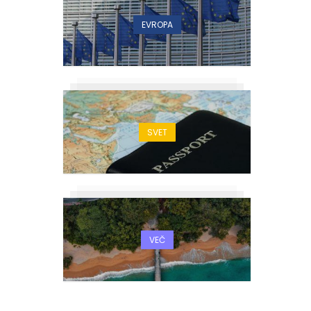
EVROPA
SVET
VEČ
i