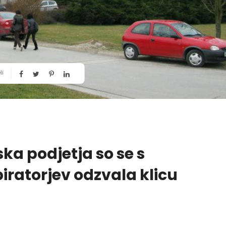
li
a podjetja so se s
iratorjev odzvala klicu