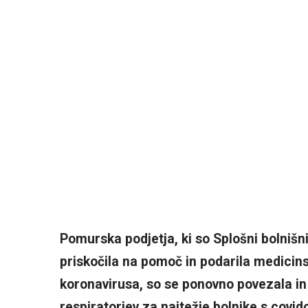
Pomurska podjetja, ki so Splošni bolniš
priskočila na pomoč in podarila medic
koronavirusa, so se ponovno povezala in
respiratorjev za najtežje bolnike s covi