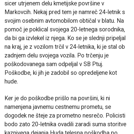
sicer utrjenem delu kmetijske površine v
Markovcih. Nekaj pred tem je namreč 24-letnik s
svojim osebnim avtomobilom obtičal v blatu. Na
pomoč je poklical svojega 20-letnega sorodnika,
da bi ga izvlekel iz njega. Ko se je slednji pripeljal
na kraj, je z vozilom trčil v 24-letnika, ki je stal ob
zadnjem delu svojega vozila. Po trčenju je
poškodovanega sam odpeljal v SB Ptuj.
Poškodbe, ki jih je zadobil so opredeljene kot
hude.
Ker je do poškodbe prišlo na površini, ki ni
namenjena javnemu cestnemu prometu, se
dogodek ne šteje za prometno nesrečo. Policisti
bodo zato 20-letnika ovadili zaradi suma storitve
kaznivega dejanja Huda telesna poškodba po