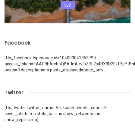
VEČ
Facebook
[fts_facebook type=page id=104003041353790
access_token=EAAP9hArvboQBAJmUeJbZBL7s4HX3D2EkfBpYtBn
posts=3 description=no posts_displayed=page_only]
Twitter
[fts_twitter twitter_name=VfokusuS tweets_count=3
cover_photo=no stats_bar=no show_retweets=no
show_replies=no]