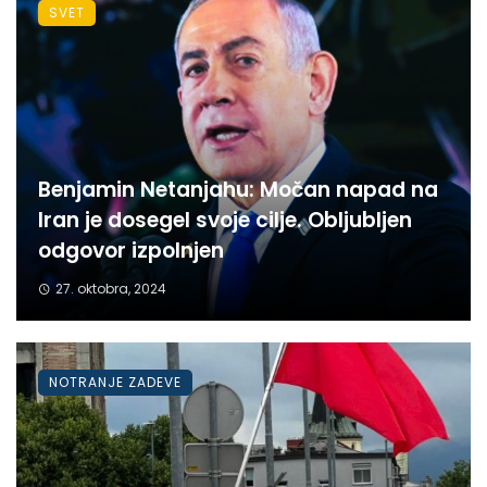
SVET
Benjamin Netanjahu: Močan napad na
Iran je dosegel svoje cilje. Obljubljen
odgovor izpolnjen
27. oktobra, 2024
NOTRANJE ZADEVE