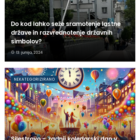
Do kod lahko seže sramotenje lastne
države in razvrednotenje državnih
simbolov?
13. junija, 2024
NEKATEGORIZIRANO
Silestrovo – zadnji koledarski dan v