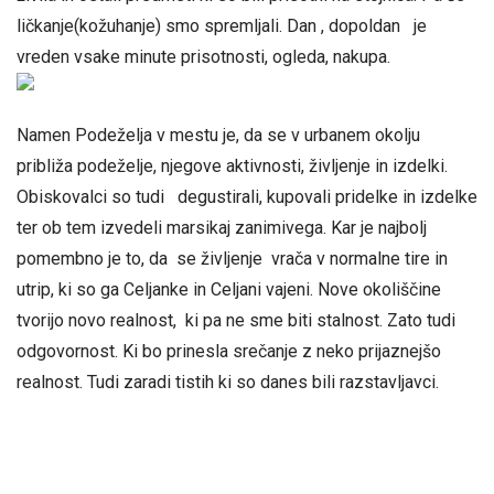
ličkanje(kožuhanje) smo spremljali. Dan , dopoldan je
vreden vsake minute prisotnosti, ogleda, nakupa.
Namen Podeželja v mestu je, da se v urbanem okolju
približa podeželje, njegove aktivnosti, življenje in izdelki.
Obiskovalci so tudi degustirali, kupovali pridelke in izdelke
ter ob tem izvedeli marsikaj zanimivega. Kar je najbolj
pomembno je to, da se življenje vrača v normalne tire in
utrip, ki so ga Celjanke in Celjani vajeni. Nove okoliščine
tvorijo novo realnost, ki pa ne sme biti stalnost. Zato tudi
odgovornost. Ki bo prinesla srečanje z neko prijaznejšo
realnost. Tudi zaradi tistih ki so danes bili razstavljavci.