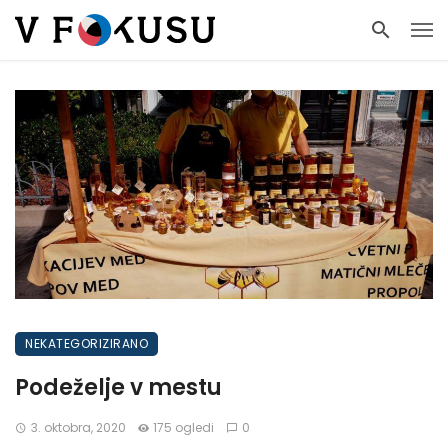
NEKATEGORIZIRANO
Podeželje v mestu
3. oktobra, 2020
175 ogledi
0