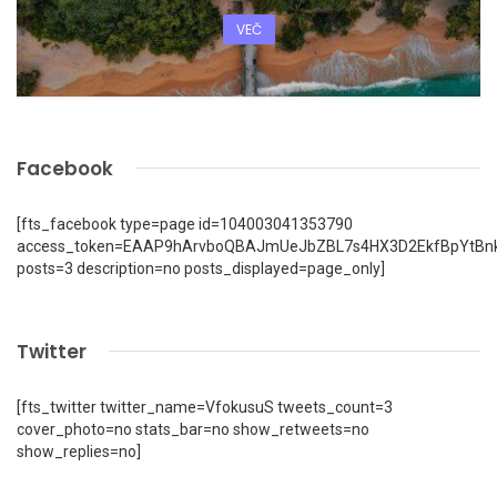
VEČ
Facebook
[fts_facebook type=page id=104003041353790
access_token=EAAP9hArvboQBAJmUeJbZBL7s4HX3D2EkfBpYtBn
posts=3 description=no posts_displayed=page_only]
Twitter
[fts_twitter twitter_name=VfokusuS tweets_count=3
cover_photo=no stats_bar=no show_retweets=no
show_replies=no]