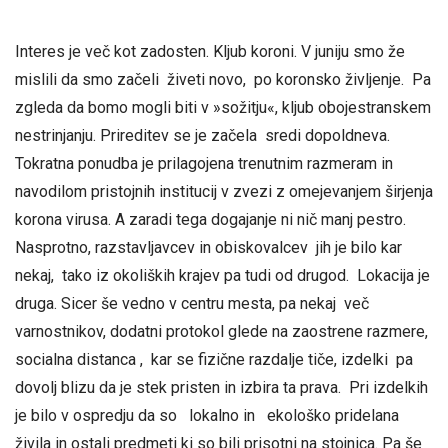
Interes je več kot zadosten. Kljub koroni. V juniju smo že
mislili da smo začeli živeti novo, po koronsko življenje. Pa
zgleda da bomo mogli biti v »sožitju«, kljub obojestranskem
nestrinjanju. Prireditev se je začela sredi dopoldneva.
Tokratna ponudba je prilagojena trenutnim razmeram in
navodilom pristojnih institucij v zvezi z omejevanjem širjenja
korona virusa. A zaradi tega dogajanje ni nič manj pestro.
Nasprotno, razstavljavcev in obiskovalcev jih je bilo kar
nekaj, tako iz okoliških krajev pa tudi od drugod. Lokacija je
druga. Sicer še vedno v centru mesta, pa nekaj več
varnostnikov, dodatni protokol glede na zaostrene razmere,
socialna distanca , kar se fizične razdalje tiče, izdelki pa
dovolj blizu da je stek pristen in izbira ta prava. Pri izdelkih
je bilo v ospredju da so lokalno in ekološko pridelana
živila in ostali predmeti ki so bili prisotni na stojnica. Pa še