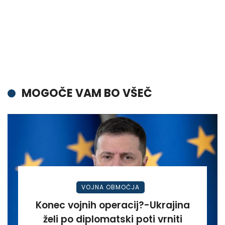
MOGOČE VAM BO VŠEČ
VOJNA OBMOČJA
Konec vojnih operacij?-Ukrajina
želi po diplomatski poti vrniti