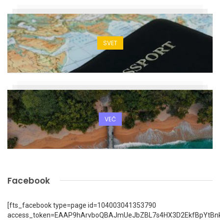
SVET
VEČ
Facebook
[fts_facebook type=page id=104003041353790
access_token=EAAP9hArvboQBAJmUeJbZBL7s4HX3D2EkfBpYtBn