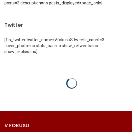
posts=3 description=no posts_displayed=page_only]
Twitter
[fts_twitter twitter_name=VfokusuS tweets_count=3
cover_photo=no stats_bar=no show_retweets=no
show_replies=no]
V FOKUSU