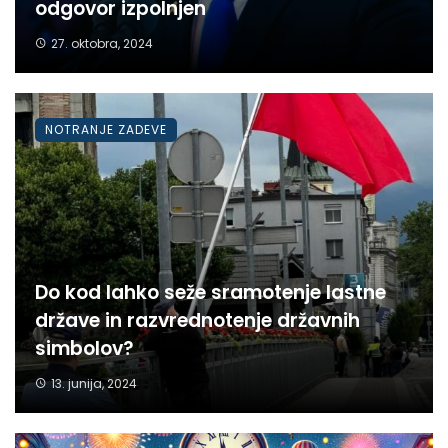
odgovor izpolnjen
27. oktobra, 2024
NOTRANJE ZADEVE
Do kod lahko seže sramotenje lastne
države in razvrednotenje državnih
simbolov?
13. junija, 2024