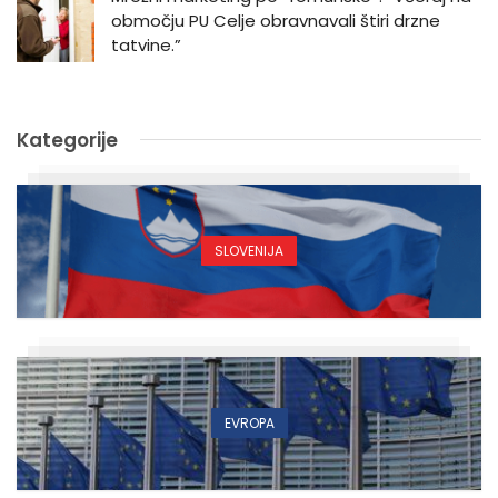
območju PU Celje obravnavali štiri drzne
tatvine.”
Kategorije
SLOVENIJA
EVROPA