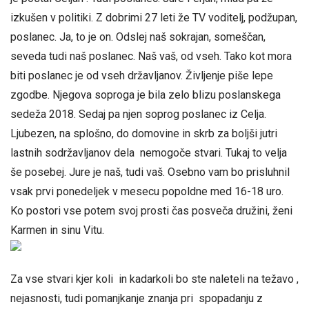
izkušen v politiki. Z dobrimi 27 leti že TV voditelj, podžupan,
poslanec. Ja, to je on. Odslej naš sokrajan, someščan,
seveda tudi naš poslanec. Naš vaš, od vseh. Tako kot mora
biti poslanec je od vseh državljanov. Življenje piše lepe
zgodbe. Njegova soproga je bila zelo blizu poslanskega
sedeža 2018. Sedaj pa njen soprog poslanec iz Celja.
Ljubezen, na splošno, do domovine in skrb za boljši jutri
lastnih sodržavljanov dela nemogoče stvari. Tukaj to velja
še posebej. Jure je naš, tudi vaš. Osebno vam bo prisluhnil
vsak prvi ponedeljek v mesecu popoldne med 16-18 uro.
Ko postori vse potem svoj prosti čas posveča družini, ženi
Karmen in sinu Vitu.
Za vse stvari kjer koli in kadarkoli bo ste naleteli na težavo ,
nejasnosti, tudi pomanjkanje znanja pri spopadanju z