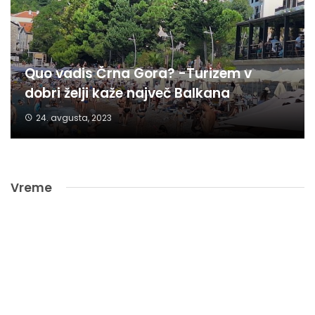
Quo vadis Črna Gora? -Turizem v
dobri želji kaže največ Balkana
24. avgusta, 2023
Vreme