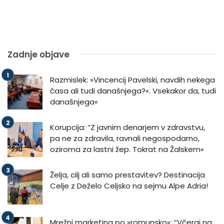
Zadnje objave
Razmislek: »Vincencij Pavelski, navdih nekega
časa ali tudi današnjega?«. Vsekakor da, tudi
današnjega«
Korupcija: “Z javnim denarjem v zdravstvu,
pa ne za zdravila, ravnali negospodarno,
oziroma za lastni žep. Tokrat na Žalskem«
Želja, cilj ali samo prestavitev? Destinacija
Celje z Deželo Celjsko na sejmu Alpe Adria!
Mrežni marketing po »romunsko«: “Včeraj na