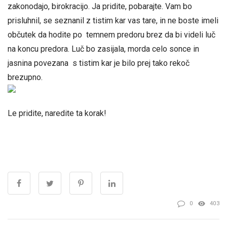
zakonodajo, birokracijo. Ja pridite, pobarajte. Vam bo
prisluhnil, se seznanil z tistim kar vas tare, in ne boste imeli
občutek da hodite po temnem predoru brez da bi videli luč
na koncu predora. Luč bo zasijala, morda celo sonce in
jasnina povezana s tistim kar je bilo prej tako rekoč
brezupno.
Le pridite, naredite ta korak!
0
403