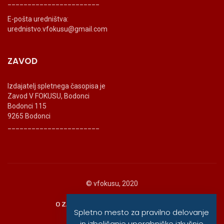
_______________________
E-pošta uredništva:
urednistvo.vfokusu@gmail.com
ZAVOD
Izdajatelj spletnega časopisa je
Zavod V FOKUSU, Bodonci
Bodonci 115
9265 Bodonci
_______________________
© vfokusu, 2020
O ZAVODU
POLITIKA ZASEBNOSTI
Spletno mesto za pravilno delovanje
in izboljšanje uporabniške izkušnje