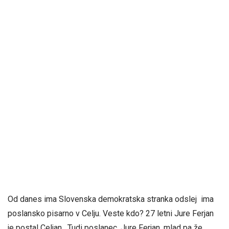
Od danes ima Slovenska demokratska stranka odslej ima
poslansko pisarno v Celju. Veste kdo? 27 letni Jure Ferjan
je postal Celjan . Tudi poslanec. Jure Ferjan, mlad pa že