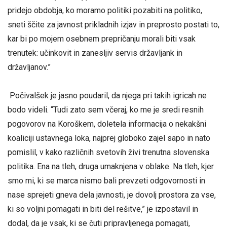
pridejo obdobja, ko moramo politiki pozabiti na politiko,
sneti ščite za javnost prikladnih izjav in preprosto postati to,
kar bi po mojem osebnem prepričanju morali biti vsak
trenutek: učinkovit in zanesljiv servis državljank in
državljanov.”
Počivalšek je jasno poudaril, da njega pri takih igricah ne
bodo videli. “Tudi zato sem včeraj, ko me je sredi resnih
pogovorov na Koroškem, doletela informacija o nekakšni
koaliciji ustavnega loka, najprej globoko zajel sapo in nato
pomislil, v kako različnih svetovih živi trenutna slovenska
politika. Ena na tleh, druga umaknjena v oblake. Na tleh, kjer
smo mi, ki se marca nismo bali prevzeti odgovornosti in
nase sprejeti gneva dela javnosti, je dovolj prostora za vse,
ki so voljni pomagati in biti del rešitve,” je izpostavil in
dodal, da je vsak, ki se čuti pripravljenega pomagati,