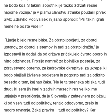
ne bodo kos. S takimi sopotniki je težko zdržati resne
naporne vožnje,” je v pismu članstvu stranke poudaril prvak
SMC Zdravko Počivalšek in jasno sporočil: “Pri takih igrah
mene ne boste videli!”
“Ljudje bijejo resne bitke. Za obstoj podjetij, za obstoj
ustanov, za obstoj sistemov in tudi za obstoj družin,” je
izpostavil in dodal, da od države pričakujejo čvrsto oporo in
hitro odzivnost. Prosijo namreč za bolniške postelje, za
zdravstveno opremo, za kadrovske okrepitve, za ukrepe, ki
bodo olajšali življenje podjetjem in pogosto tudi za odkrito
besedo o tem, kaj nas čaka. “Ne le ta terenska obiska, tudi
drugi, ki sem jih imel v zadnjih mesecih res veliko, me
utrjujejo v prepričanju, da je Slovenija v zahtevnem položaju,
ki od vseh, tudi od politikov, terjajo odgovorno, zrelo in
modro ravnanje. Zakaj pravim – tudi od politikov? Ker