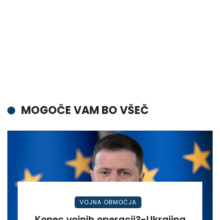
MOGOČE VAM BO VŠEČ
VOJNA OBMOČJA
Konec vojnih operacij?-Ukrajina