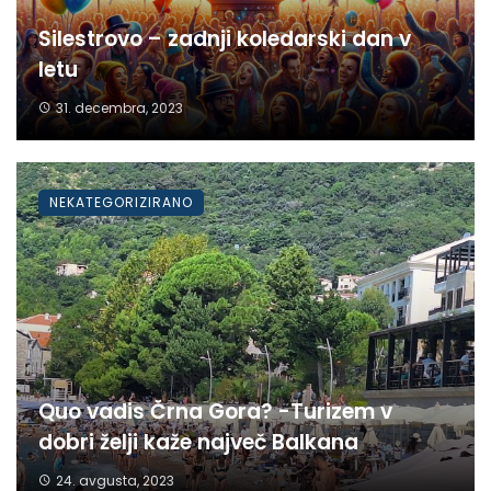
Silestrovo – zadnji koledarski dan v
letu
31. decembra, 2023
NEKATEGORIZIRANO
Quo vadis Črna Gora? -Turizem v
dobri želji kaže največ Balkana
24. avgusta, 2023