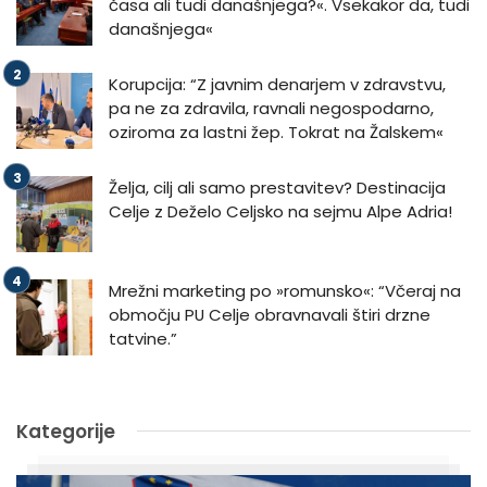
časa ali tudi današnjega?«. Vsekakor da, tudi
današnjega«
Korupcija: “Z javnim denarjem v zdravstvu,
pa ne za zdravila, ravnali negospodarno,
oziroma za lastni žep. Tokrat na Žalskem«
Želja, cilj ali samo prestavitev? Destinacija
Celje z Deželo Celjsko na sejmu Alpe Adria!
Mrežni marketing po »romunsko«: “Včeraj na
območju PU Celje obravnavali štiri drzne
tatvine.”
Kategorije