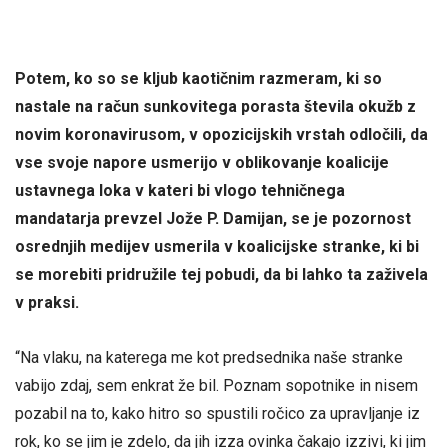
Potem, ko so se kljub kaotičnim razmeram, ki so
nastale na račun sunkovitega porasta števila okužb z
novim koronavirusom, v opozicijskih vrstah odločili, da
vse svoje napore usmerijo v oblikovanje koalicije
ustavnega loka v kateri bi vlogo tehničnega
mandatarja prevzel Jože P. Damijan, se je pozornost
osrednjih medijev usmerila v koalicijske stranke, ki bi
se morebiti pridružile tej pobudi, da bi lahko ta zaživela
v praksi.
“Na vlaku, na katerega me kot predsednika naše stranke
vabijo zdaj, sem enkrat že bil. Poznam sopotnike in nisem
pozabil na to, kako hitro so spustili ročico za upravljanje iz
rok, ko se jim je zdelo, da jih izza ovinka čakajo izzivi, ki jim