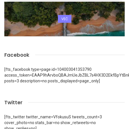
VEČ
Facebook
[fts_facebook type=page id=104003041353790
access_token=EAAP9hArvboQBAJmUeJbZBL7s4HX3D2EkfBpYtBn
posts=3 description=no posts_displayed=page_only]
Twitter
[fts_twitter twitter_name=VfokusuS tweets_count=3
cover_photo=no stats_bar=no show_retweets=no
show_replies=no]