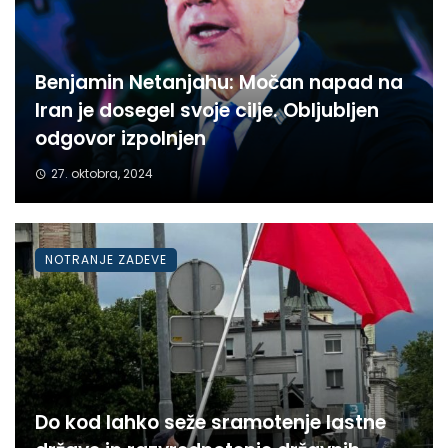
Benjamin Netanjahu: Močan napad na
Iran je dosegel svoje cilje. Obljubljen
odgovor izpolnjen
27. oktobra, 2024
NOTRANJE ZADEVE
Do kod lahko seže sramotenje lastne