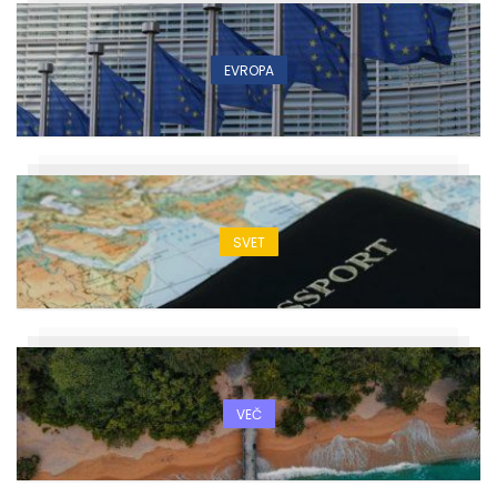
EVROPA
SVET
VEČ