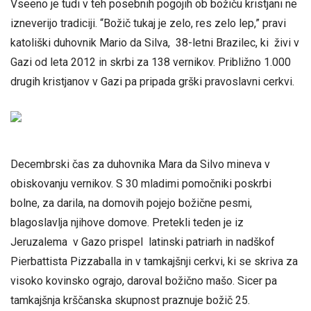
Vseeno je tudi v teh posebnih pogojih ob božiču kristjani ne
izneverijo tradiciji. “Božič tukaj je zelo, res zelo lep,” pravi
katoliški duhovnik Mario da Silva, 38-letni Brazilec, ki živi v
Gazi od leta 2012 in skrbi za 138 vernikov. Približno 1.000
drugih kristjanov v Gazi pa pripada grški pravoslavni cerkvi.
Decembrski čas za duhovnika Mara da Silvo mineva v
obiskovanju vernikov. S 30 mladimi pomočniki poskrbi
bolne, za darila, na domovih pojejo božične pesmi,
blagoslavlja njihove domove. Pretekli teden je iz
Jeruzalema v Gazo prispel latinski patriarh in nadškof
Pierbattista Pizzaballa in v tamkajšnji cerkvi, ki se skriva za
visoko kovinsko ograjo, daroval božično mašo. Sicer pa
tamkajšnja krščanska skupnost praznuje božič 25.