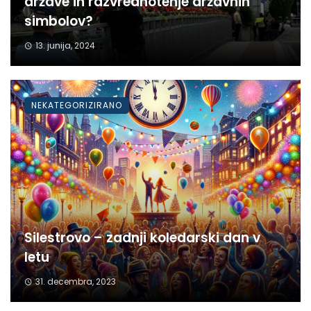
države in razvrednotenje državnih
simbolov?
13. junija, 2024
NEKATEGORIZIRANO
Silestrovo – zadnji koledarski dan v
letu
31. decembra, 2023