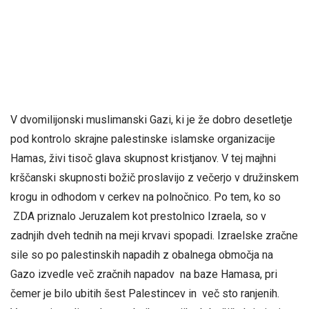
V dvomilijonski muslimanski Gazi, ki je že dobro desetletje
pod kontrolo skrajne palestinske islamske organizacije
Hamas, živi tisoč glava skupnost kristjanov. V tej majhni
krščanski skupnosti božič proslavijo z večerjo v družinskem
krogu in odhodom v cerkev na polnočnico. Po tem, ko so
ZDA priznalo Jeruzalem kot prestolnico Izraela, so v
zadnjih dveh tednih na meji krvavi spopadi. Izraelske zračne
sile so po palestinskih napadih z obalnega območja na
Gazo izvedle več zračnih napadov na baze Hamasa, pri
čemer je bilo ubitih šest Palestincev in več sto ranjenih.