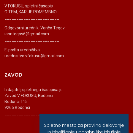
V FOKUSU, spletni časopis
O TEM, KAR JE POMEMBNO
_______________________
Odgovorni urednik: Vančo Tegov
ianntegov6@gmail.com
_______________________
E-pošta uredništva:
urednistvo.vfokusu@gmail.com
ZAVOD
Izdajatelj spletnega časopisa je
Zavod V FOKUSU, Bodonci
Bodonci 115
9265 Bodonci
_______________________
Spletno mesto za pravilno delovanje
in izboljšanje uporabniške izkušnje