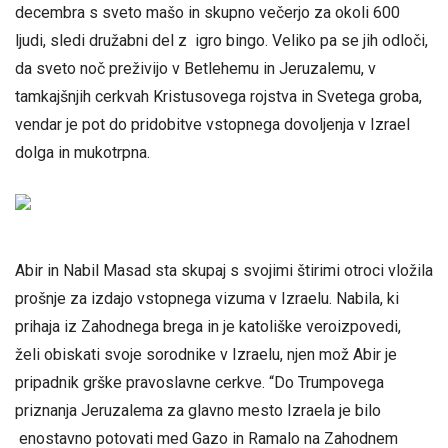
decembra s sveto mašo in skupno večerjo za okoli 600
ljudi, sledi družabni del z igro bingo. Veliko pa se jih odloči,
da sveto noč preživijo v Betlehemu in Jeruzalemu, v
tamkajšnjih cerkvah Kristusovega rojstva in Svetega groba,
vendar je pot do pridobitve vstopnega dovoljenja v Izrael
dolga in mukotrpna.
Abir in Nabil Masad sta skupaj s svojimi štirimi otroci vložila
prošnje za izdajo vstopnega vizuma v Izraelu. Nabila, ki
prihaja iz Zahodnega brega in je katoliške veroizpovedi,
želi obiskati svoje sorodnike v Izraelu, njen mož Abir je
pripadnik grške pravoslavne cerkve. “Do Trumpovega
priznanja Jeruzalema za glavno mesto Izraela je bilo
enostavno potovati med Gazo in Ramalo na Zahodnem