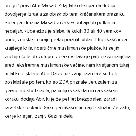
bregu,” pravi Abir Masad. Zdaj lahko le upa, da dobijo
dovoljenje Izraela za obisk ob tem krščanskem prazniku.
Sicer pa družina Masad v cerkev prihaja ob petkih in
nedeljah. »Udeležba je slaba, le kakih 30 ali 40 vernikov
pride, ženske morajo preko pražnjih oblačil, tudi kakšnega
krajšega krila, nositi črne muslimanske plašče, ki se jih
znebijo šele ob vstopu v cerkev. Tako je pač, če si manjšina
sredi ekstremne muslimanske večine, nam kristjanom tukaj
ni lahko,« sklene Abir. Da so se zanje razmere še bolj
poslabšale po tem, ko so ZDA priznale Jeruzalem za
glavno mesto Izraela, pa čutijo vsak dan in na vsakem
koraku, dodaja Abir, ki je že pet let brezposlen, zaradi
izraelske blokade Gaze pa nikakor ne najde službe.Že zato,
ker je kristjan, zanj v Gazi ni dela.