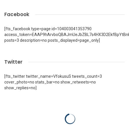
Facebook
[fts_facebook type=page id=104003041353790
access_token=EAAP9hArvboQBAJmUeJbZBL7s4HX3D2EkfBpYtBn
posts=3 description=no posts_displayed=page_only]
Twitter
[fts_twitter twitter_name=VfokusuS tweets_count=3
cover_photo=no stats_bar=no show_retweets=no
show_replies=no]