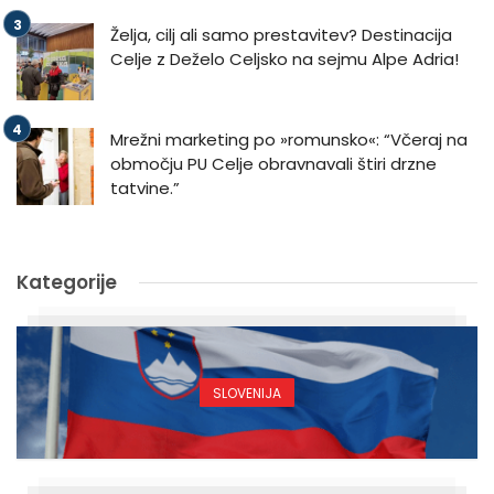
Želja, cilj ali samo prestavitev? Destinacija
Celje z Deželo Celjsko na sejmu Alpe Adria!
Mrežni marketing po »romunsko«: “Včeraj na
območju PU Celje obravnavali štiri drzne
tatvine.”
Kategorije
SLOVENIJA