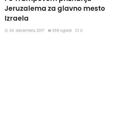
Jeruzalema za glavno mesto
Izraela
24. decembra, 2017
356 ogledi
0