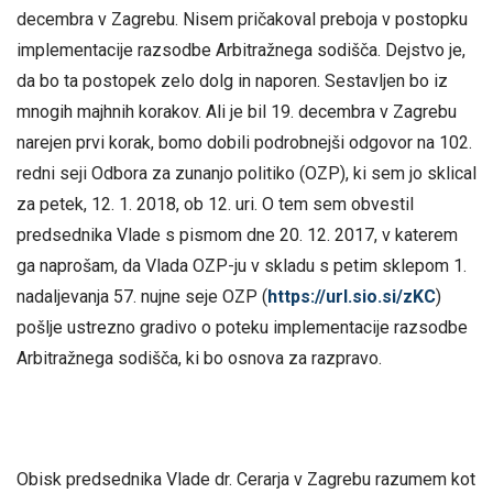
decembra v Zagrebu. Nisem pričakoval preboja v postopku
implementacije razsodbe Arbitražnega sodišča. Dejstvo je,
da bo ta postopek zelo dolg in naporen. Sestavljen bo iz
mnogih majhnih korakov. Ali je bil 19. decembra v Zagrebu
narejen prvi korak, bomo dobili podrobnejši odgovor na 102.
redni seji Odbora za zunanjo politiko (OZP), ki sem jo sklical
za petek, 12. 1. 2018, ob 12. uri. O tem sem obvestil
predsednika Vlade s pismom dne 20. 12. 2017, v katerem
ga naprošam, da Vlada OZP-ju v skladu s petim sklepom 1.
nadaljevanja 57. nujne seje OZP (
https://url.sio.si/zKC
)
pošlje ustrezno gradivo o poteku implementacije razsodbe
Arbitražnega sodišča, ki bo osnova za razpravo.
Obisk predsednika Vlade dr. Cerarja v Zagrebu razumem kot