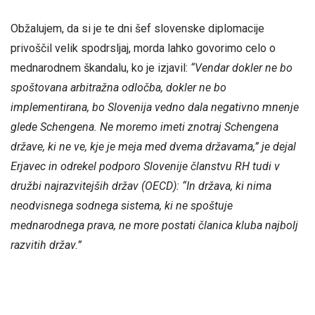
Obžalujem, da si je te dni šef slovenske diplomacije
privoščil velik spodrsljaj, morda lahko govorimo celo o
mednarodnem škandalu, ko je izjavil:
“Vendar dokler ne bo
spoštovana arbitražna odločba, dokler ne bo
implementirana, bo Slovenija vedno dala negativno mnenje
glede Schengena. Ne moremo imeti znotraj Schengena
države, ki ne ve, kje je meja med dvema državama,”
je dejal
Erjavec in odrekel podporo Slovenije članstvu RH tudi v
družbi najrazvitejših držav (OECD):
“In država, ki nima
neodvisnega sodnega sistema, ki ne spoštuje
mednarodnega prava, ne more postati članica kluba najbolj
razvitih držav.”