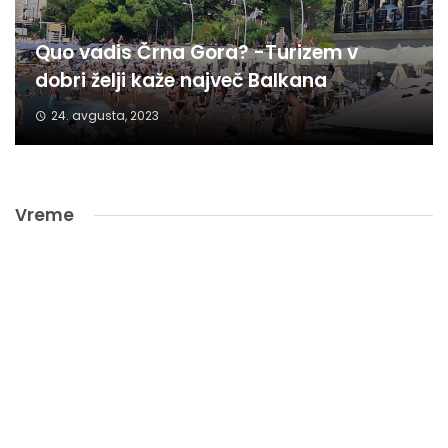
Quo vadis Črna Gora? -Turizem v
dobri želji kaže največ Balkana
24. avgusta, 2023
Vreme