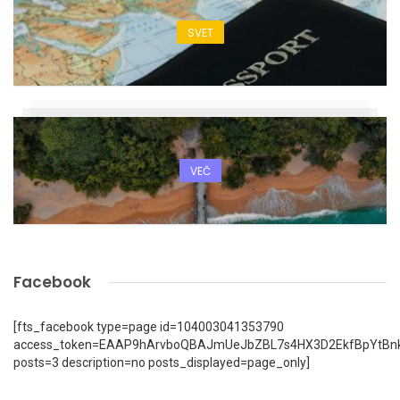
SVET
VEČ
Facebook
[fts_facebook type=page id=104003041353790
access_token=EAAP9hArvboQBAJmUeJbZBL7s4HX3D2EkfBpYtBn
posts=3 description=no posts_displayed=page_only]