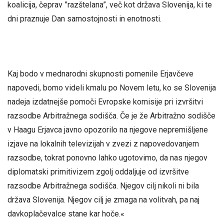
koalicija, čeprav ”razštelana”, več kot država Slovenija, ki te
dni praznuje Dan samostojnosti in enotnosti.
Kaj bodo v mednarodni skupnosti pomenile Erjavčeve
napovedi, bomo videli kmalu po Novem letu, ko se Slovenija
nadeja izdatnejše pomoči Evropske komisije pri izvršitvi
razsodbe Arbitražnega sodišča. Če je že Arbitražno sodišče
v Haagu Erjavca javno opozorilo na njegove nepremišljene
izjave na lokalnih televizijah v zvezi z napovedovanjem
razsodbe, tokrat ponovno lahko ugotovimo, da nas njegov
diplomatski primitivizem zgolj oddaljuje od izvršitve
razsodbe Arbitražnega sodišča. Njegov cilj nikoli ni bila
država Slovenija. Njegov cilj je zmaga na volitvah, pa naj
davkoplačevalce stane kar hoče.«