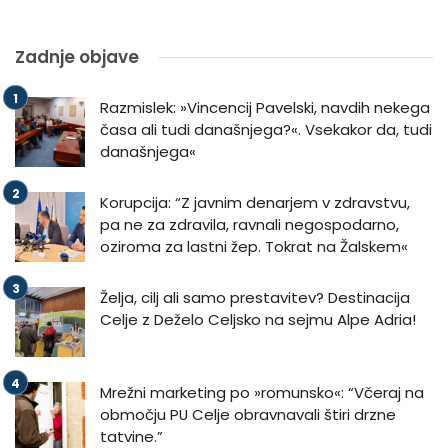
Zadnje objave
Razmislek: »Vincencij Pavelski, navdih nekega
časa ali tudi današnjega?«. Vsekakor da, tudi
današnjega«
Korupcija: “Z javnim denarjem v zdravstvu,
pa ne za zdravila, ravnali negospodarno,
oziroma za lastni žep. Tokrat na Žalskem«
Želja, cilj ali samo prestavitev? Destinacija
Celje z Deželo Celjsko na sejmu Alpe Adria!
Mrežni marketing po »romunsko«: “Včeraj na
območju PU Celje obravnavali štiri drzne
tatvine.”