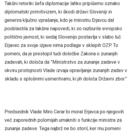
Takšni retoriki šefa diplomacije lahko pripišemo oznako
diplomatski primitivizem
, ki škodi državi Sloveniji in
generira ključno vprašanje, kdo je ministru Erjavcu dal
pooblastila za takšne napovedi, ki so razburile evropsko
politično javnost, ki sedaj Slovenijo postavlja v slabo luč.
Erjavec za svoje izjave nima podlage v sklepih OZP. To
pomeni, da je prestopil tudi določbe Zakona o zunanjih
zadevah, ki določa da ”Ministrstvo za zunanje zadeve v
okviru pristojnosti Vlade izvaja opravljanje zunanjih zadev v
skladu s splošnimi usmeritvami, ki jih določa Državni zbor.”
Predsednik Vlade Miro Cerar bi moral Erjavca po njegovih
več zaporednih polomijah umakniti s funkcije ministra za
zunanje zadeve. Tega najbrž ne bo storil, ker mu pomeni