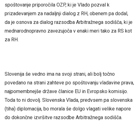
spoštovanje priporočila OZP, ki je Vlado pozval k
prizadevanjem za nadaljnji dialog z RH, obenem pa dodal,
da je osnova za dialog razsodba Arbitražnega sodišča, ki je
mednarodnopravno zavezujoča v enaki meri tako za RS kot
za RH.
Slovenija še vedno ima na svoji strani, ali bolj točno
povedano na strani zahteve po spoštovanju vladavine prava,
najpomembnejše države članice EU in Evropsko komisijo.
Toda to ni dovolj. Slovenska Vlada, predvsem pa slovenska
(tiha) diplomacija, bo morala še dolgo vlagati velike napore
do dokončne izvršitve razsodbe Arbitražnega sodišča.