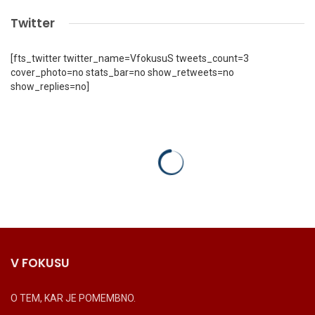
Twitter
[fts_twitter twitter_name=VfokusuS tweets_count=3
cover_photo=no stats_bar=no show_retweets=no
show_replies=no]
V FOKUSU
O TEM, KAR JE POMEMBNO.