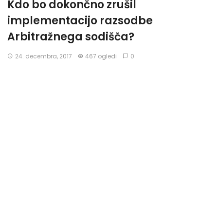
Kdo bo dokončno zrušil
implementacijo razsodbe
Arbitražnega sodišča?
24. decembra, 2017
467 ogledi
0