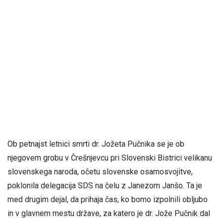
Ob petnajst letnici smrti dr. Jožeta Pučnika se je ob
njegovem grobu v Črešnjevcu pri Slovenski Bistrici velikanu
slovenskega naroda, očetu slovenske osamosvojitve,
poklonila delegacija SDS na čelu z Janezom Janšo. Ta je
med drugim dejal, da p
rihaja čas, ko bomo izpolnili obljubo
in v glavnem mestu države, za katero je dr. Jože Pučnik dal