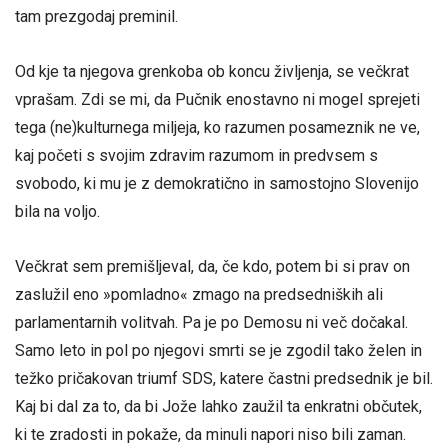
tam prezgodaj preminil.
Od kje ta njegova grenkoba ob koncu življenja, se večkrat
vprašam. Zdi se mi, da Pučnik enostavno ni mogel sprejeti
tega (ne)kulturnega miljeja, ko razumen posameznik ne ve,
kaj početi s svojim zdravim razumom in predvsem s
svobodo, ki mu je z demokratično in samostojno Slovenijo
bila na voljo.
Večkrat sem premišljeval, da, če kdo, potem bi si prav on
zaslužil eno »pomladno« zmago na predsedniških ali
parlamentarnih volitvah. Pa je po Demosu ni več dočakal.
Samo leto in pol po njegovi smrti se je zgodil tako želen in
težko pričakovan triumf SDS, katere častni predsednik je bil.
Kaj bi dal za to, da bi Jože lahko zaužil ta enkratni občutek,
ki te zradosti in pokaže, da minuli napori niso bili zaman.