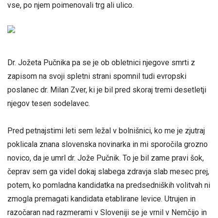
vse, po njem poimenovali trg ali ulico.
Dr. Jožeta Pučnika pa se je ob obletnici njegove smrti z
zapisom na svoji spletni strani spomnil tudi evropski
poslanec dr. Milan Zver, ki je bil pred skoraj tremi desetletji
njegov tesen sodelavec.
Pred petnajstimi leti sem ležal v bolnišnici, ko me je zjutraj
poklicala znana slovenska novinarka in mi sporočila grozno
novico, da je umrl dr. Jože Pučnik. To je bil zame pravi šok,
čeprav sem ga videl dokaj slabega zdravja slab mesec prej,
potem, ko pomladna kandidatka na predsedniških volitvah ni
zmogla premagati kandidata etablirane levice. Utrujen in
razočaran nad razmerami v Sloveniji se je vrnil v Nemčijo in