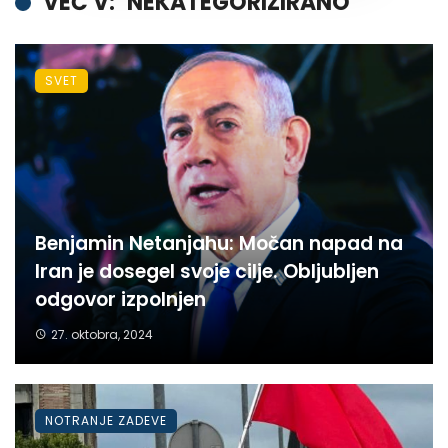
VEČ V:
NEKATEGORIZIRANO
SVET
Benjamin Netanjahu: Močan napad na
Iran je dosegel svoje cilje. Obljubljen
odgovor izpolnjen
27. oktobra, 2024
NOTRANJE ZADEVE