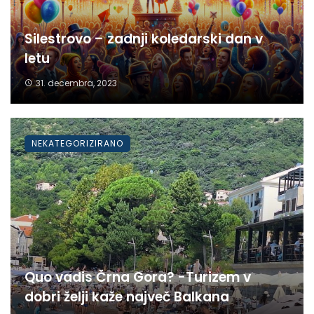
Silestrovo – zadnji koledarski dan v
letu
31. decembra, 2023
NEKATEGORIZIRANO
Quo vadis Črna Gora? -Turizem v
dobri želji kaže največ Balkana