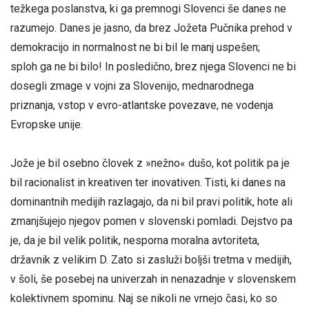
težkega poslanstva, ki ga premnogi Slovenci še danes ne
razumejo. Danes je jasno, da brez Jožeta Pučnika prehod v
demokracijo in normalnost ne bi bil le manj uspešen;
sploh ga ne bi bilo! In posledično, brez njega Slovenci ne bi
dosegli zmage v vojni za Slovenijo, mednarodnega
priznanja, vstop v evro-atlantske povezave, ne vodenja
Evropske unije.
Jože je bil osebno človek z »nežno« dušo, kot politik pa je
bil racionalist in kreativen ter inovativen. Tisti, ki danes na
dominantnih medijih razlagajo, da ni bil pravi politik, hote ali
zmanjšujejo njegov pomen v slovenski pomladi. Dejstvo pa
je, da je bil velik politik, nesporna moralna avtoriteta,
državnik z velikim D. Zato si zasluži boljši tretma v medijih,
v šoli, še posebej na univerzah in nenazadnje v slovenskem
kolektivnem spominu. Naj se nikoli ne vrnejo časi, ko so