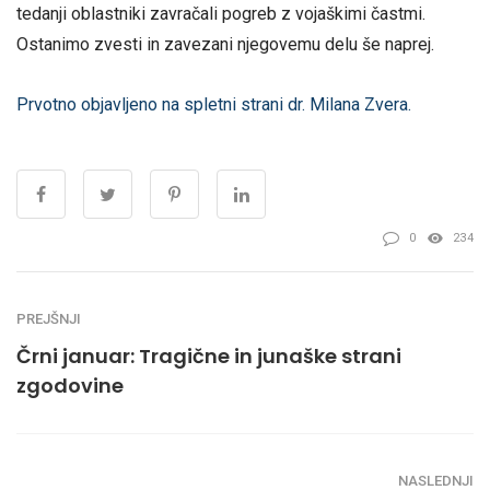
tedanji oblastniki zavračali pogreb z vojaškimi častmi.
Ostanimo zvesti in zavezani njegovemu delu še naprej.
Prvotno objavljeno na spletni strani dr. Milana Zvera.
0
234
PREJŠNJI
Črni januar: Tragične in junaške strani
zgodovine
NASLEDNJI