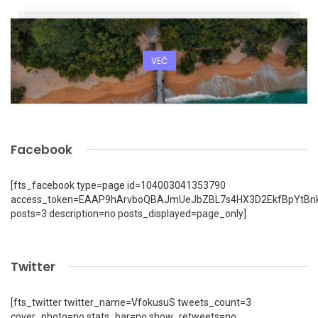
VEČ
Facebook
[fts_facebook type=page id=104003041353790
access_token=EAAP9hArvboQBAJmUeJbZBL7s4HX3D2EkfBpYtBn
posts=3 description=no posts_displayed=page_only]
Twitter
[fts_twitter twitter_name=VfokusuS tweets_count=3
cover_photo=no stats_bar=no show_retweets=no