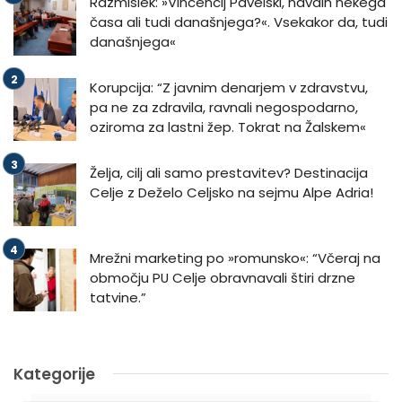
Razmislek: »Vincencij Pavelski, navdih nekega
časa ali tudi današnjega?«. Vsekakor da, tudi
današnjega«
Korupcija: “Z javnim denarjem v zdravstvu,
pa ne za zdravila, ravnali negospodarno,
oziroma za lastni žep. Tokrat na Žalskem«
Želja, cilj ali samo prestavitev? Destinacija
Celje z Deželo Celjsko na sejmu Alpe Adria!
Mrežni marketing po »romunsko«: “Včeraj na
območju PU Celje obravnavali štiri drzne
tatvine.”
Kategorije