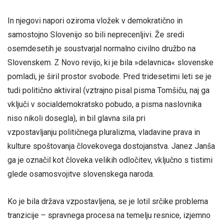
In njegovi napori oziroma vložek v demokratično in
samostojno Slovenijo so bili neprecenljivi. Že sredi
osemdesetih je soustvarjal normalno civilno družbo na
Slovenskem. Z Novo revijo, ki je bila »delavnica« slovenske
pomladi, je širil prostor svobode. Pred tridesetimi leti se je
tudi politično aktiviral (vztrajno pisal pisma Tomšiču, naj ga
vključi v socialdemokratsko pobudo, a pisma naslovnika
niso nikoli dosegla), in bil glavna sila pri
vzpostavljanju političnega pluralizma, vladavine prava in
kulture spoštovanja človekovega dostojanstva. Janez Janša
ga je označil kot človeka velikih odločitev, vključno s tistimi
glede osamosvojitve slovenskega naroda.
Ko je bila država vzpostavljena, se je lotil srčike problema
tranzicije – spravnega procesa na temelju resnice, izjemno