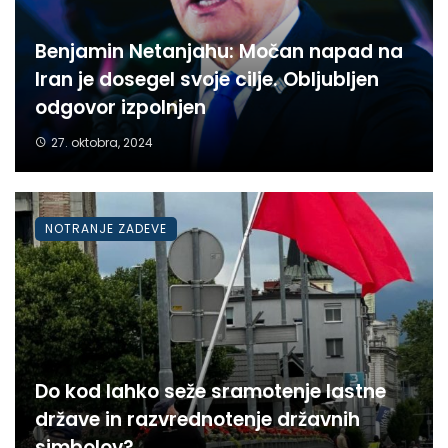
Benjamin Netanjahu: Močan napad na
Iran je dosegel svoje cilje. Obljubljen
odgovor izpolnjen
27. oktobra, 2024
NOTRANJE ZADEVE
Do kod lahko seže sramotenje lastne
države in razvrednotenje državnih
simbolov?