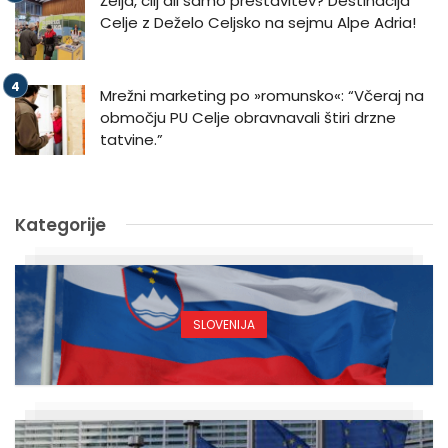
Želja, cilj ali samo prestavitev? Destinacija
Celje z Deželo Celjsko na sejmu Alpe Adria!
Mrežni marketing po »romunsko«: “Včeraj na
območju PU Celje obravnavali štiri drzne
tatvine.”
Kategorije
SLOVENIJA