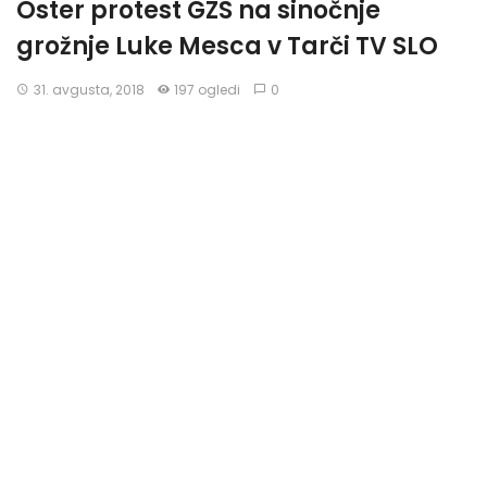
Oster protest GZS na sinočnje
grožnje Luke Mesca v Tarči TV SLO
31. avgusta, 2018
197 ogledi
0