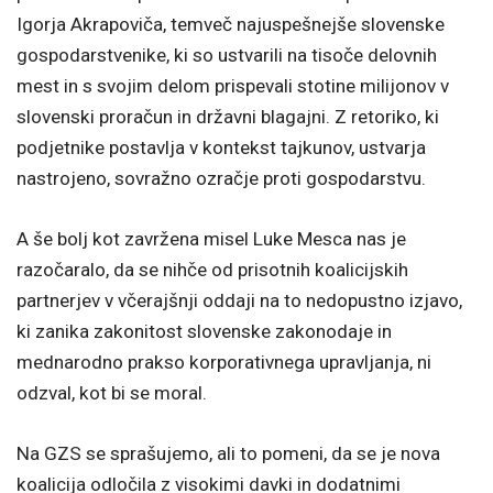
Igorja Akrapoviča, temveč najuspešnejše slovenske
gospodarstvenike, ki so ustvarili na tisoče delovnih
mest in s svojim delom prispevali stotine milijonov v
slovenski proračun in državni blagajni. Z retoriko, ki
podjetnike postavlja v kontekst tajkunov, ustvarja
nastrojeno, sovražno ozračje proti gospodarstvu.
A še bolj kot zavržena misel Luke Mesca nas je
razočaralo, da se nihče od prisotnih koalicijskih
partnerjev v včerajšnji oddaji na to nedopustno izjavo,
ki zanika zakonitost slovenske zakonodaje in
mednarodno prakso korporativnega upravljanja, ni
odzval, kot bi se moral.
Na GZS se sprašujemo, ali to pomeni, da se je nova
koalicija odločila z visokimi davki in dodatnimi