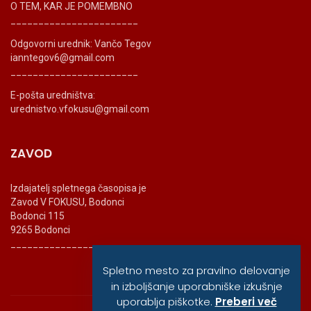
O TEM, KAR JE POMEMBNO
_______________________
Odgovorni urednik: Vančo Tegov
ianntegov6@gmail.com
_______________________
E-pošta uredništva:
urednistvo.vfokusu@gmail.com
ZAVOD
Izdajatelj spletnega časopisa je
Zavod V FOKUSU, Bodonci
Bodonci 115
9265 Bodonci
_______________________
Spletno mesto za pravilno delovanje
in izboljšanje uporabniške izkušnje
uporablja piškotke.
Preberi več