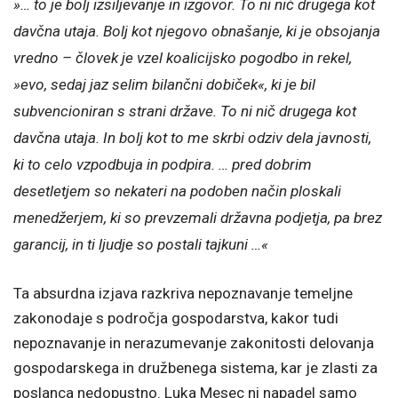
»… to je bolj izsiljevanje in izgovor. To ni nič drugega kot
davčna utaja. Bolj kot njegovo obnašanje, ki je obsojanja
vredno – človek je vzel koalicijsko pogodbo in rekel,
»evo, sedaj jaz selim bilančni dobiček«, ki je bil
subvencioniran s strani države. To ni nič drugega kot
davčna utaja. In bolj kot to me skrbi odziv dela javnosti,
ki to celo vzpodbuja in podpira. … pred dobrim
desetletjem so nekateri na podoben način ploskali
menedžerjem, ki so prevzemali državna podjetja, pa brez
garancij, in ti ljudje so postali tajkuni …«
Ta absurdna izjava razkriva nepoznavanje temeljne
zakonodaje s področja gospodarstva, kakor tudi
nepoznavanje in nerazumevanje zakonitosti delovanja
gospodarskega in družbenega sistema, kar je zlasti za
poslanca nedopustno. Luka Mesec ni napadel samo