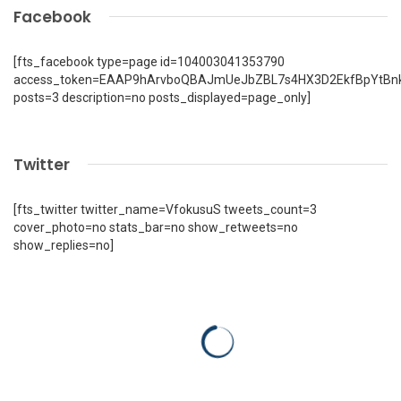
Facebook
[fts_facebook type=page id=104003041353790
access_token=EAAP9hArvboQBAJmUeJbZBL7s4HX3D2EkfBpYtBn
posts=3 description=no posts_displayed=page_only]
Twitter
[fts_twitter twitter_name=VfokusuS tweets_count=3
cover_photo=no stats_bar=no show_retweets=no
show_replies=no]