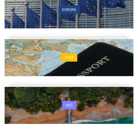
EVROPA
SVET
VEČ