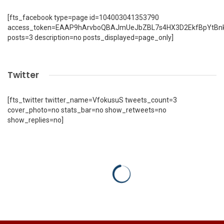
[fts_facebook type=page id=104003041353790
access_token=EAAP9hArvboQBAJmUeJbZBL7s4HX3D2EkfBpYtBn
posts=3 description=no posts_displayed=page_only]
Twitter
[fts_twitter twitter_name=VfokusuS tweets_count=3
cover_photo=no stats_bar=no show_retweets=no
show_replies=no]