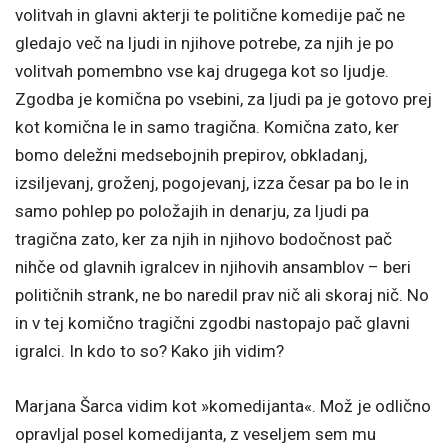
volitvah in glavni akterji te politične komedije pač ne
gledajo več na ljudi in njihove potrebe, za njih je po
volitvah pomembno vse kaj drugega kot so ljudje.
Zgodba je komična po vsebini, za ljudi pa je gotovo prej
kot komična le in samo tragična. Komična zato, ker
bomo deležni medsebojnih prepirov, obkladanj,
izsiljevanj, groženj, pogojevanj, izza česar pa bo le in
samo pohlep po položajih in denarju, za ljudi pa
tragična zato, ker za njih in njihovo bodočnost pač
nihče od glavnih igralcev in njihovih ansamblov – beri
političnih strank, ne bo naredil prav nič ali skoraj nič. No
in v tej komično tragični zgodbi nastopajo pač glavni
igralci. In kdo to so? Kako jih vidim?
Marjana Šarca vidim kot »komedijanta«. Mož je odlično
opravljal posel komedijanta, z veseljem sem mu