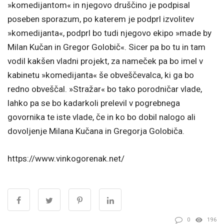
»komedijantom« in njegovo druščino je podpisal
poseben sporazum, po katerem je podprl izvolitev
»komedijanta«, podprl bo tudi njegovo ekipo »made by
Milan Kučan in Gregor Golobič«. Sicer pa bo tu in tam
vodil kakšen vladni projekt, za nameček pa bo imel v
kabinetu »komedijanta« še obveščevalca, ki ga bo
redno obveščal. »Stražar« bo tako porodničar vlade,
lahko pa se bo kadarkoli prelevil v pogrebnega
govornika te iste vlade, če in ko bo dobil nalogo ali
dovoljenje Milana Kučana in Gregorja Golobiča.
https://www.vinkogorenak.net/
0
196