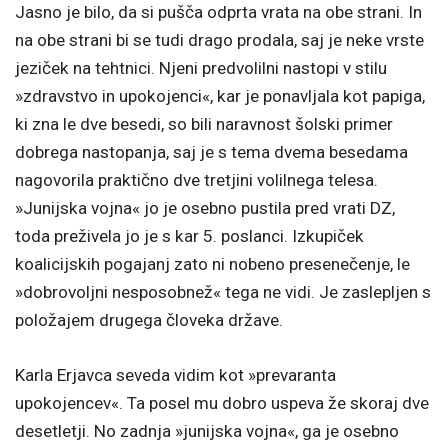
Jasno je bilo, da si pušča odprta vrata na obe strani. In
na obe strani bi se tudi drago prodala, saj je neke vrste
jeziček na tehtnici. Njeni predvolilni nastopi v stilu
»zdravstvo in upokojenci«, kar je ponavljala kot papiga,
ki zna le dve besedi, so bili naravnost šolski primer
dobrega nastopanja, saj je s tema dvema besedama
nagovorila praktično dve tretjini volilnega telesa.
»Junijska vojna« jo je osebno pustila pred vrati DZ,
toda preživela jo je s kar 5. poslanci. Izkupiček
koalicijskih pogajanj zato ni nobeno presenečenje, le
»dobrovoljni nesposobnež« tega ne vidi. Je zaslepljen s
položajem drugega človeka države.
Karla Erjavca seveda vidim kot »prevaranta
upokojencev«. Ta posel mu dobro uspeva že skoraj dve
desetletji. No zadnja »junijska vojna«, ga je osebno