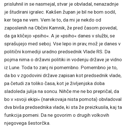
prisluhnil in se nasmejal, stvar je obvladal, nenazadnje
je študirani igralec. Kakšen župan je bil ne bom sodil,
ker tega ne vem. Vem le to, da mi je nekdo od
zaposlenih na Občini Kamnik, že pred časom povedal,
da ga kličejo »psiho«. A je »psiho« danes v službi, se
sprašujejo med seboj. Vse lepo in prav, mož je danes v
politični komediji uradno predsednik Vlade RS. Da
pojma nima o državni politiki in vodenju države je vidno
iz Lune. Toda to zanj ni pomembno. Pomembno je to,
da bo v zgodovini države zapisan kot predsednik vlade,
pa četudi za toliko časa, kot je življenjska doba
sladoleda julija na soncu. Nihče me ne bo prepričal, da
bo v »svoji ekipi« (narekovaja nista pomota) obvladoval
dva bivša predsednika vlade, ki sta že preizkusila, kaj ta
funkcija pomeni. Da ne govorim o drugih volkovih
njegovega šestorčka.