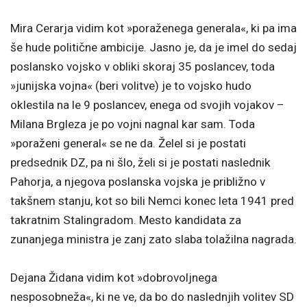
Mira Cerarja vidim kot »poraženega generala«, ki pa ima
še hude politične ambicije. Jasno je, da je imel do sedaj
poslansko vojsko v obliki skoraj 35 poslancev, toda
»junijska vojna« (beri volitve) je to vojsko hudo
oklestila na le 9 poslancev, enega od svojih vojakov –
Milana Brgleza je po vojni nagnal kar sam. Toda
»poraženi general« se ne da. Želel si je postati
predsednik DZ, pa ni šlo, želi si je postati naslednik
Pahorja, a njegova poslanska vojska je približno v
takšnem stanju, kot so bili Nemci konec leta 1941 pred
takratnim Stalingradom. Mesto kandidata za
zunanjega ministra je zanj zato slaba tolažilna nagrada.
Dejana Židana vidim kot »dobrovoljnega
nesposobneža«, ki ne ve, da bo do naslednjih volitev SD