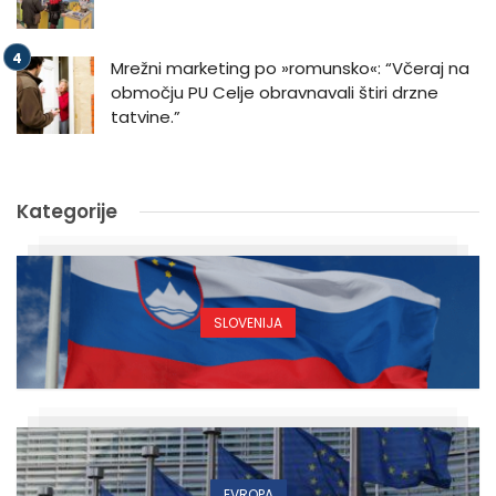
Mrežni marketing po »romunsko«: “Včeraj na
območju PU Celje obravnavali štiri drzne
tatvine.”
Kategorije
SLOVENIJA
EVROPA