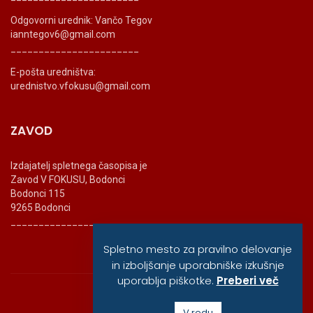
Odgovorni urednik: Vančo Tegov
ianntegov6@gmail.com
_______________________
E-pošta uredništva:
urednistvo.vfokusu@gmail.com
ZAVOD
Izdajatelj spletnega časopisa je
Zavod V FOKUSU, Bodonci
Bodonci 115
9265 Bodonci
_______________________
Spletno mesto za pravilno delovanje
in izboljšanje uporabniške izkušnje
uporablja piškotke.
Preberi več
© vfokusu, 2020
V redu