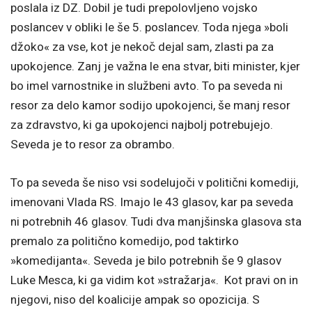
poslala iz DZ. Dobil je tudi prepolovljeno vojsko
poslancev v obliki le še 5. poslancev. Toda njega »boli
džoko« za vse, kot je nekoč dejal sam, zlasti pa za
upokojence. Zanj je važna le ena stvar, biti minister, kjer
bo imel varnostnike in službeni avto. To pa seveda ni
resor za delo kamor sodijo upokojenci, še manj resor
za zdravstvo, ki ga upokojenci najbolj potrebujejo.
Seveda je to resor za obrambo.
To pa seveda še niso vsi sodelujoči v politični komediji,
imenovani Vlada RS. Imajo le 43 glasov, kar pa seveda
ni potrebnih 46 glasov. Tudi dva manjšinska glasova sta
premalo za politično komedijo, pod taktirko
»komedijanta«. Seveda je bilo potrebnih še 9 glasov
Luke Mesca, ki ga vidim kot »stražarja«. Kot pravi on in
njegovi, niso del koalicije ampak so opozicija. S