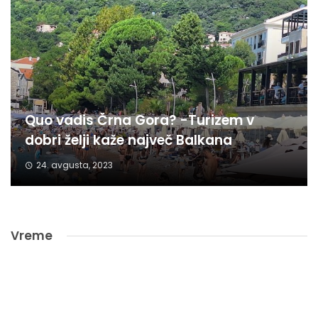
Quo vadis Črna Gora? -Turizem v
dobri želji kaže največ Balkana
24. avgusta, 2023
Vreme