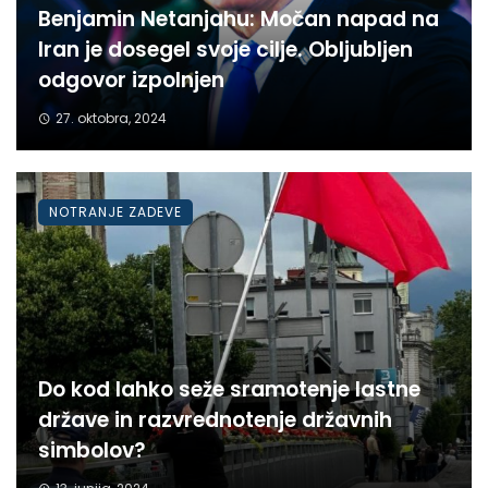
Benjamin Netanjahu: Močan napad na
Iran je dosegel svoje cilje. Obljubljen
odgovor izpolnjen
27. oktobra, 2024
NOTRANJE ZADEVE
Do kod lahko seže sramotenje lastne
države in razvrednotenje državnih
simbolov?