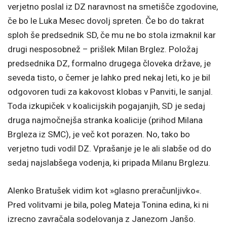
verjetno poslal iz DZ naravnost na smetišče zgodovine,
če bo le Luka Mesec dovolj spreten. Če bo do takrat
sploh še predsednik SD, če mu ne bo stola izmaknil kar
drugi nesposobnež – prišlek Milan Brglez. Položaj
predsednika DZ, formalno drugega človeka države, je
seveda tisto, o čemer je lahko pred nekaj leti, ko je bil
odgovoren tudi za kakovost klobas v Panviti, le sanjal.
Toda izkupiček v koalicijskih pogajanjih, SD je sedaj
druga najmočnejša stranka koalicije (prihod Milana
Brgleza iz SMC), je več kot porazen. No, tako bo
verjetno tudi vodil DZ. Vprašanje je le ali slabše od do
sedaj najslabšega vodenja, ki pripada Milanu Brglezu.
Alenko Bratušek vidim kot »glasno preračunljivko«.
Pred volitvami je bila, poleg Mateja Tonina edina, ki ni
izrecno zavračala sodelovanja z Janezom Janšo.