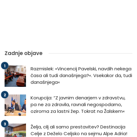
Zadnje objave
Razmislek: »Vincencij Pavelski, navdih nekega
časa ali tudi današnjega?«. Vsekakor da, tudi
današnjega«
Korupcija: “Z javnim denarjem v zdravstvu,
pa ne za zdravila, ravnali negospodarno,
oziroma za lastni žep. Tokrat na Žalskem«
Želja, cilj ali samo prestavitev? Destinacija
Celje z Deželo Celjsko na sejmu Alpe Adria!