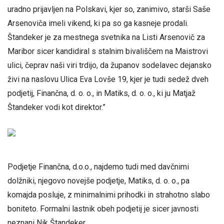
uradno prijavljen na Polskavi, kjer so, zanimivo, starši Saše
Arsenoviča imeli vikend, ki pa so ga kasneje prodali.
Štandeker je za mestnega svetnika na Listi Arsenovič za
Maribor sicer kandidiral s stalnim bivališčem na Maistrovi
ulici, čeprav naši viri trdijo, da županov sodelavec dejansko
živi na naslovu Ulica Eva Lovše 19, kjer je tudi sedež dveh
podjetij, Finančna, d. o. o., in Matiks, d. o. o., ki ju Matjaž
Štandeker vodi kot direktor.”
Podjetje Finančna, d.o.o., najdemo tudi med davčnimi
dolžniki, njegovo novejše podjetje, Matiks, d. o. o., pa
komajda posluje, z minimalnimi prihodki in strahotno slabo
boniteto. Formalni lastnik obeh podjetij je sicer javnosti
neznani Nik Štandeker.