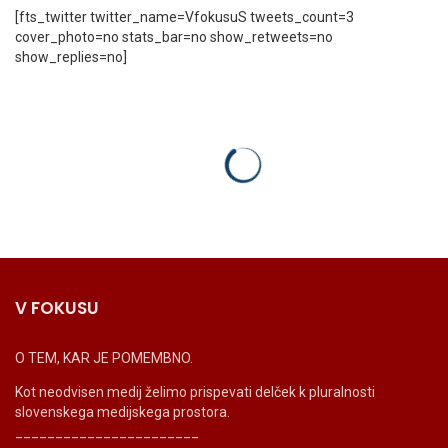
[fts_twitter twitter_name=VfokusuS tweets_count=3
cover_photo=no stats_bar=no show_retweets=no
show_replies=no]
V FOKUSU
O TEM, KAR JE POMEMBNO.
Kot neodvisen medij želimo prispevati delček k pluralnosti
slovenskega medijskega prostora.
_______________________