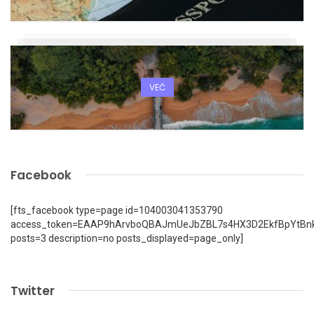
VEČ
Facebook
[fts_facebook type=page id=104003041353790
access_token=EAAP9hArvboQBAJmUeJbZBL7s4HX3D2EkfBpYtBn
posts=3 description=no posts_displayed=page_only]
Twitter