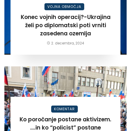
VOJNA OBMOČJA
Konec vojnih operacij?-Ukrajina
želi po diplomatski poti vrniti
zasedena ozemlja
2. decembra, 2024
KOMENTAR
Ko poročanje postane aktivizem.
….in ko “policist” postane