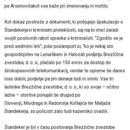
pa Arsenovičakot vse kaže pri imenovanju ni motilo.
Kot dokaz postreže z dokumenti, ki potrjujejo špekulacijo o
Štandekerjevi kriminalni preteklosti, saj naj bi imel zaradi
svojih poslovnih rabot opravka s kriminalisti. “Zgodilo se je
pred sedmimi leti”, piše pozareport.si, “ko je nekaj sto
gospodinjstev na Lenarškem in Halozah podjetju Brezžična
zvestoba, d. o. o., plačalo po 150 evrov za dostop do
širokopasovnih telekomunikacij, vendar te opreme še danes
niso dobili, podjetje pa jim denarja tudi ni vrnilo. Vse tri
lastnike Brezžične zvestobe, d. o. o., ki so svoje – očitno
lažne – storitve ponujali še drugod po
Sloveniji, Miodraga in Radomirja Kotlajića ter Matjaža
Štandekerja, so policisti zato tudi kazensko ovadili.
Štandeker je bil v času poslovanja Brezžične zvestobe