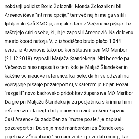
nekdanji policist Boris Železnik. Menda Železnik ni bil
Arsenovićeva “intimna opcija,” temveč naj bi mu ga vsilili
ljubljanski šefi SMC-ja, ampak o tem v Večeru ne pišejo. Le
naštejejo štiri osebe, ki jih je zaposlil Arsenović. Na delovno
mesto koordinatorja V., z izhodiščno bruto plačo 1.044
evrov, je Arsenovič takoj po konstitutivni seji MO Maribor
(21.12.2018) zaposlil Matjaža Štandekerja. Niti besede pa
Večerovci niso napisali o tem, kdo je Matjaž Štandeker in
kakšne so njegove reference, kaj šele, da bi se odzvali na
včerajšnje pisanje pozareport.si, v katerem je Bojan Požar
“razgalil” novo kadrovsko pridobitev županstva MO Maribor.
Da gre pri Matjažu Štandekerju za podjetnika s kriminalnimi
referencami, ki naj bi bil pri novem mariborskem županu
Saši Arsenoviču zadolžen za “mutne posle,” je zapisal
pozareport.si. Da se je med mariborčani za Štandekerja
prijel naziv “mutibarič,” so nam vedeli povedati mnogi, kar