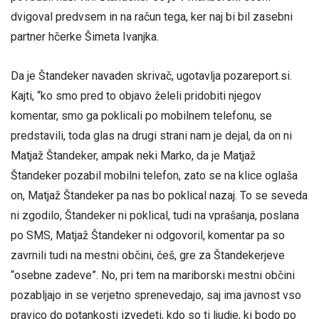
dvigoval predvsem in na račun tega, ker naj bi bil zasebni
partner hčerke Šimeta Ivanjka.
Da je Štandeker navaden skrivač, ugotavlja pozareport.si.
Kajti, “ko smo pred to objavo želeli pridobiti njegov
komentar, smo ga poklicali po mobilnem telefonu, se
predstavili, toda glas na drugi strani nam je dejal, da on ni
Matjaž Štandeker, ampak neki Marko, da je Matjaž
Štandeker pozabil mobilni telefon, zato se na klice oglaša
on, Matjaž Štandeker pa nas bo poklical nazaj. To se seveda
ni zgodilo, Štandeker ni poklical, tudi na vprašanja, poslana
po SMS, Matjaž Štandeker ni odgovoril, komentar pa so
zavrnili tudi na mestni občini, češ, gre za Štandekerjeve
“osebne zadeve”. No, pri tem na mariborski mestni občini
pozabljajo in se verjetno sprenevedajo, saj ima javnost vso
pravico do potankosti izvedeti, kdo so ti ljudje, ki bodo po