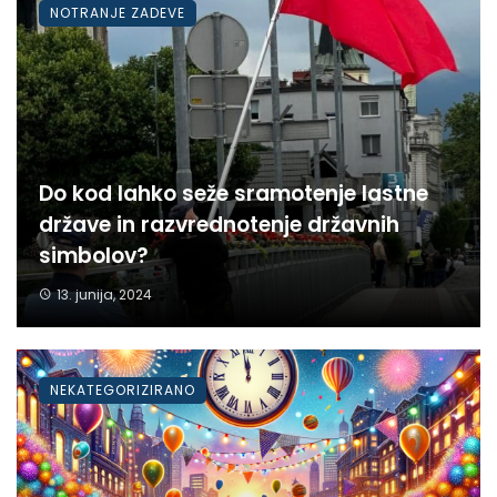
NOTRANJE ZADEVE
Do kod lahko seže sramotenje lastne
države in razvrednotenje državnih
simbolov?
13. junija, 2024
NEKATEGORIZIRANO