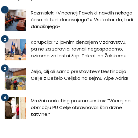
Razmislek: »Vincencij Pavelski, navdih nekega
časa ali tudi današnjega?«. Vsekakor da, tudi
današnjega«
Korupcija: “Z javnim denarjem v zdravstvu,
pa ne za zdravila, ravnali negospodarno,
oziroma za lastni žep. Tokrat na Žalskem«
Želja, cilj ali samo prestavitev? Destinacija
Celje z Deželo Celjsko na sejmu Alpe Adria!
Mrežni marketing po »romunsko«: “Včeraj na
območju PU Celje obravnavali štiri drzne
tatvine.”