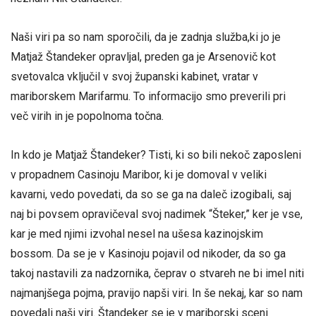
Naši viri pa so nam sporočili, da je zadnja služba,ki jo je
Matjaž Štandeker opravljal, preden ga je Arsenovič kot
svetovalca vključil v svoj županski kabinet, vratar v
mariborskem Marifarmu. To informacijo smo preverili pri
več virih in je popolnoma točna.
In kdo je Matjaž Štandeker? Tisti, ki so bili nekoč zaposleni
v propadnem Casinoju Maribor, ki je domoval v veliki
kavarni, vedo povedati, da so se ga na daleč izogibali, saj
naj bi povsem opravičeval svoj nadimek “Šteker,” ker je vse,
kar je med njimi izvohal nesel na ušesa kazinojskim
bossom. Da se je v Kasinoju pojavil od nikoder, da so ga
takoj nastavili za nadzornika, čeprav o stvareh ne bi imel niti
najmanjšega pojma, pravijo napši viri. In še nekaj, kar so nam
povedali naši viri. Štandeker se je v mariborski sceni