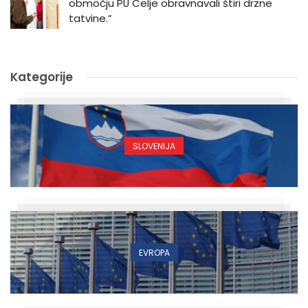
območju PU Celje obravnavali štiri drzne
tatvine.”
Kategorije
SLOVENIJA
EVROPA