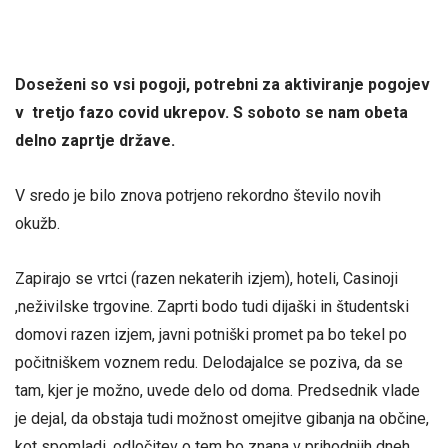
Doseženi so vsi pogoji, potrebni za aktiviranje pogojev
v tretjo fazo covid ukrepov. S soboto se nam obeta
delno zaprtje države.
V sredo je bilo znova potrjeno rekordno število novih
okužb.
Zapirajo se vrtci (razen nekaterih izjem), hoteli, Casinoji
,neživilske trgovine. Zaprti bodo tudi dijaški in študentski
domovi razen izjem, javni potniški promet pa bo tekel po
počitniškem voznem redu. Delodajalce se poziva, da se
tam, kjer je možno, uvede delo od doma. Predsednik vlade
je dejal, da obstaja tudi možnost omejitve gibanja na občine,
kot spomladi, odločitev o tem bo znana v prihodnjih dneh.