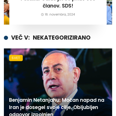
članov. SDS!
16. novembra, 2024
VEČ V:
NEKATEGORIZIRANO
SVET
Benjamin Netanjahu: Močan napad na
Iran je dosegel svoje cilje. Obljubljen
odgovor izpolnjen