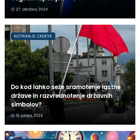
27. oktobra, 2024
NOTRANJE ZADEVE
Do kod lahko seže sramotenje lastne
države in razvrednotenje državnih
simbolov?
13. junija, 2024