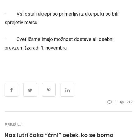
· Vsi ostali ukrepi so primerljivi z ukerpi, ki so bili
sprejetiv marcu.
· Cvetličarne imajo možnost dostave ali osebni
prevzem (zaradi 1. novembra
0
212
PREJŠNJI
Nas jutri čaka “črni” petek, ko se bomo