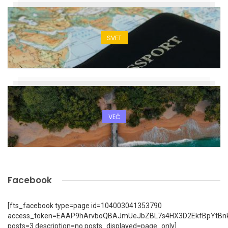
SVET
VEČ
Facebook
[fts_facebook type=page id=104003041353790
access_token=EAAP9hArvboQBAJmUeJbZBL7s4HX3D2EkfBpYtBn
posts=3 description=no posts_displayed=page_only]