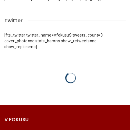
Twitter
[fts_twitter twitter_name=VfokusuS tweets_count=3
cover_photo=no stats_bar=no show_retweets=no
show_replies=no]
V FOKUSU