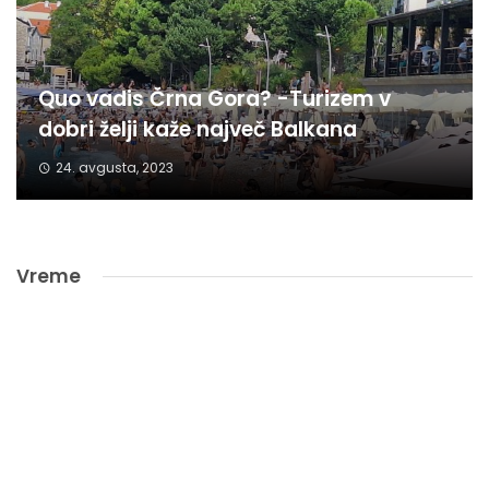
Quo vadis Črna Gora? -Turizem v
dobri želji kaže največ Balkana
24. avgusta, 2023
Vreme