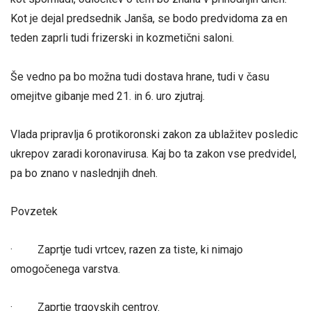
Kot je dejal predsednik Janša, se bodo predvidoma za en
teden zaprli tudi frizerski in kozmetični saloni.
Še vedno pa bo možna tudi dostava hrane, tudi v času
omejitve gibanje med 21. in 6. uro zjutraj.
Vlada pripravlja 6 protikoronski zakon za ublažitev posledic
ukrepov zaradi koronavirusa. Kaj bo ta zakon vse predvidel,
pa bo znano v naslednjih dneh.
Povzetek
· Zaprtje tudi vrtcev, razen za tiste, ki nimajo
omogočenega varstva.
· Zaprtje trgovskih centrov.