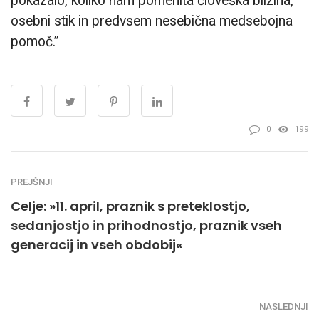
pokazalo, koliko nam pomenita človeška bližina,
osebni stik in predvsem nesebična medsebojna
pomoč.”
0
199
PREJŠNJI
Celje: »11. april, praznik s preteklostjo,
sedanjostjo in prihodnostjo, praznik vseh
generacij in vseh obdobij«
NASLEDNJI