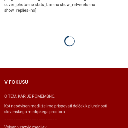
cover_photo=no stats_bar=no show_retweets=no
show_replies=no]
V FOKUSU
O TEM, KAR JE POMEMBNO.
Kot neodvisen medij želimo prispevati delček k pluralnosti
slovenskega medijskega prostora.
_______________________
Vpisan v razvid medijev