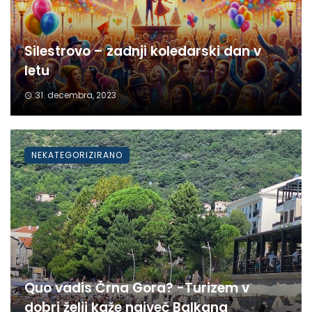
Silestrovo – zadnji koledarski dan v
letu
31. decembra, 2023
NEKATEGORIZIRANO
Quo vadis Črna Gora? -Turizem v
dobri želji kaže največ Balkana