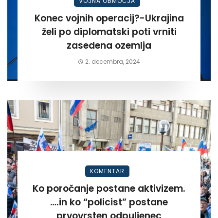
VOJNA OBMOČJA
Konec vojnih operacij?-Ukrajina
želi po diplomatski poti vrniti
zasedena ozemlja
2. decembra, 2024
KOMENTAR
Ko poročanje postane aktivizem.
….in ko “policist” postane
prvovrsten odpuljenec