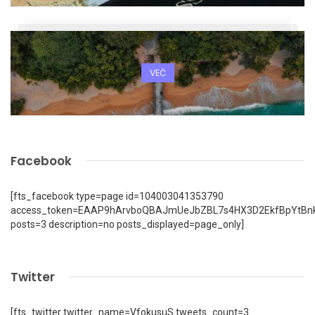
VEČ
Facebook
[fts_facebook type=page id=104003041353790
access_token=EAAP9hArvboQBAJmUeJbZBL7s4HX3D2EkfBpYtBn
posts=3 description=no posts_displayed=page_only]
Twitter
[fts_twitter twitter_name=VfokusuS tweets_count=3