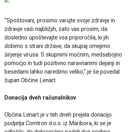
“Spoštovani, prosimo varujte svoje zdravje in
zdravje vaši najbližjih, zato vas prosim, da
dosledno upoštevajte vsa priporočila, ki jih
dobimo s strani države, da skupaj omejimo
širjenje virusa. S skupnimi močnim, medsebojno
pomočjo in tudi pozitivno naravnanimi dejanji in
besedami lahko naredimo veliko,” je še povedal
župan Občine Lenart.
Donacija dveh računalnikov
Občina Lenart je v teh dneh prejela donacijo
podjetja Comtron d.o.o. iz Maribora, ki se je
odločilo, da dobrosrčno podeli dva osebna