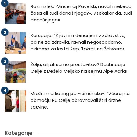
Razmislek: »Vincencij Pavelski, navdih nekega
časa ali tudi današnjega?«. Vsekakor da, tudi
današnjega«
Korupcija: “Z javnim denarjem v zdravstvu,
pa ne za zdravila, ravnali negospodarno,
oziroma za lastni žep. Tokrat na Žalskem«
Želja, cilj ali samo prestavitev? Destinacija
Celje z Deželo Celjsko na sejmu Alpe Adria!
Mrežni marketing po »romunsko«: “Včeraj na
območju PU Celje obravnavali štiri drzne
tatvine.”
Kategorije