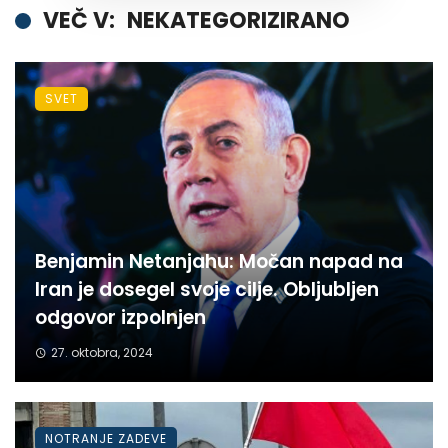
VEČ V:
NEKATEGORIZIRANO
SVET
Benjamin Netanjahu: Močan napad na
Iran je dosegel svoje cilje. Obljubljen
odgovor izpolnjen
27. oktobra, 2024
NOTRANJE ZADEVE