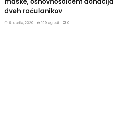
maske, osnovnošolcem donacija
dveh račulanikov
9. aprila, 2020
199 ogledi
0