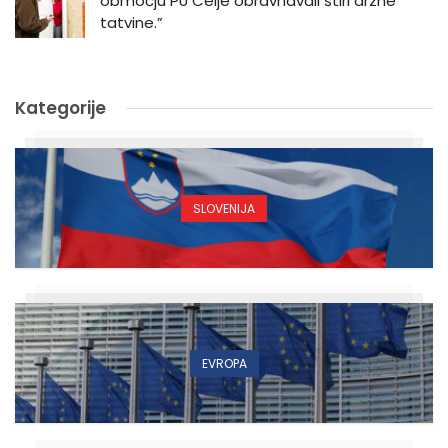
območju PU Celje obravnavali štiri drzne
tatvine.”
Kategorije
SLOVENIJA
EVROPA