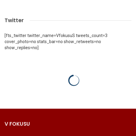
Twitter
[fts_twitter twitter_name=VfokusuS tweets_count=3
cover_photo=no stats_bar=no show_retweets=no
show_replies=no]
V FOKUSU