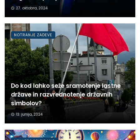
27. oktobra, 2024
NOTRANJE ZADEVE
Do kod lahko seže sramotenje lastne
države in razvrednotenje državnih
simbolov?
13. junija, 2024