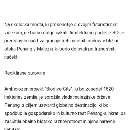
Na ekološka mesta, ki presenetijo s svojim futurističnim
videzom, ne bomo dolgo čakali. Arhitekturno podjetje BIG je
predstavilo načrt za gradnjo treh umetnih otokov v bližini
otoka Penang v Maleziji, ki bodo delovali po trajnostnih
načelih.
Reciklirane surovine
Ambiciozen projekt “BiodiverCity”, ki bo zasedel 1820
hektarjev zemlje, je sprožila vlada malezijske države
Penang, s ciljem ustvariti globalno destinacijo, ki bo
spodbudila gospodarsko in kulturno rast Penang-a, hkrati pa
zaščitila obalno biotsko raznovrstnost in njene naravne
habitate.