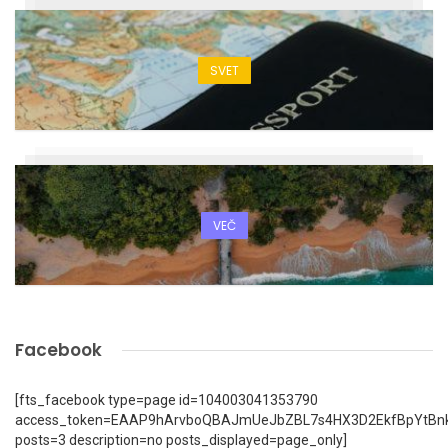
SVET
VEČ
Facebook
[fts_facebook type=page id=104003041353790
access_token=EAAP9hArvboQBAJmUeJbZBL7s4HX3D2EkfBpYtBn
posts=3 description=no posts_displayed=page_only]