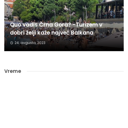
Quo vadis Črna Gora? -Turizem v
dobri želji kaže največ Balkana
24. avgusta, 2023
Vreme