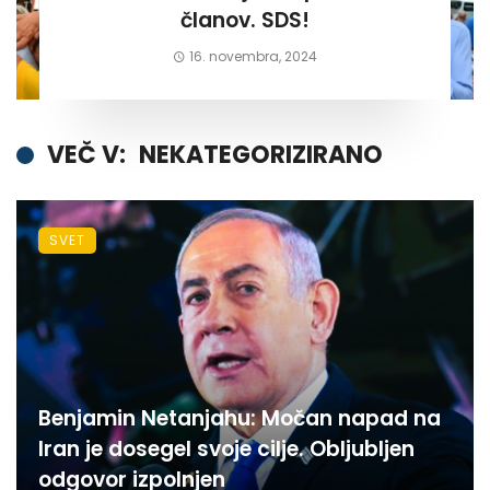
članov. SDS!
16. novembra, 2024
VEČ V:
NEKATEGORIZIRANO
SVET
Benjamin Netanjahu: Močan napad na
Iran je dosegel svoje cilje. Obljubljen
odgovor izpolnjen