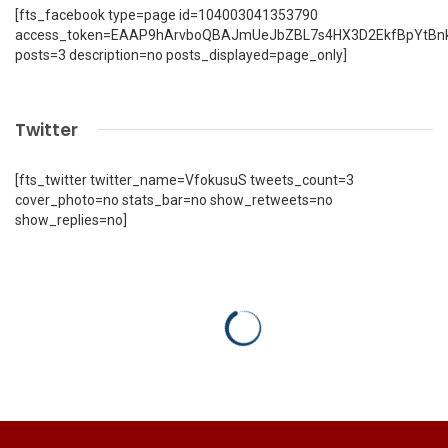
[fts_facebook type=page id=104003041353790
access_token=EAAP9hArvboQBAJmUeJbZBL7s4HX3D2EkfBpYtBn
posts=3 description=no posts_displayed=page_only]
Twitter
[fts_twitter twitter_name=VfokusuS tweets_count=3
cover_photo=no stats_bar=no show_retweets=no
show_replies=no]