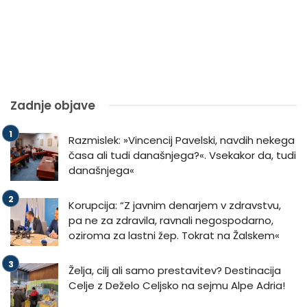
Zadnje objave
Razmislek: »Vincencij Pavelski, navdih nekega
časa ali tudi današnjega?«. Vsekakor da, tudi
današnjega«
Korupcija: “Z javnim denarjem v zdravstvu,
pa ne za zdravila, ravnali negospodarno,
oziroma za lastni žep. Tokrat na Žalskem«
Želja, cilj ali samo prestavitev? Destinacija
Celje z Deželo Celjsko na sejmu Alpe Adria!