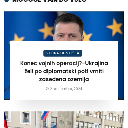
VOJNA OBMOČJA
Konec vojnih operacij?-Ukrajina
želi po diplomatski poti vrniti
zasedena ozemlja
2. decembra, 2024