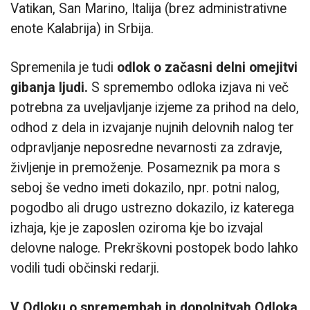
Vatikan, San Marino, Italija (brez administrativne
enote Kalabrija) in Srbija.
Spremenila je tudi
odlok o začasni delni omejitvi
gibanja ljudi.
S spremembo odloka izjava ni več
potrebna za uveljavljanje izjeme za prihod na delo,
odhod z dela in izvajanje nujnih delovnih nalog ter
odpravljanje neposredne nevarnosti za zdravje,
življenje in premoženje. Posameznik pa mora s
seboj še vedno imeti dokazilo, npr. potni nalog,
pogodbo ali drugo ustrezno dokazilo, iz katerega
izhaja, kje je zaposlen oziroma kje bo izvajal
delovne naloge. Prekrškovni postopek bodo lahko
vodili tudi občinski redarji.
V Odloku o spremembah in dopolnitvah Odloka