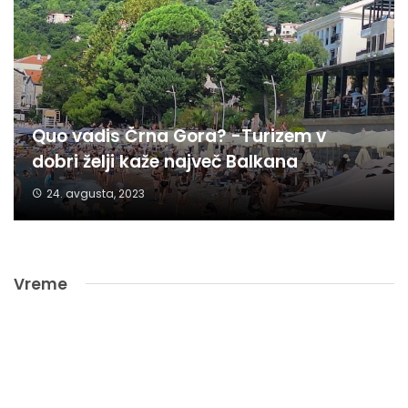
Quo vadis Črna Gora? -Turizem v
dobri želji kaže največ Balkana
24. avgusta, 2023
Vreme