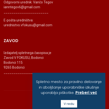
Odgovorni urednik: Vančo Tegov
ianntegov6@gmail.com
_______________________
E-pošta uredništva:
urednistvo.vfokusu@gmail.com
ZAVOD
Izdajatelj spletnega časopisa je
Zavod V FOKUSU, Bodonci
Bodonci 115
9265 Bodonci
_______________________
Spletno mesto za pravilno delovanje
in izboljšanje uporabniške izkušnje
uporablja piškotke.
Preberi več
© vfokusu, 2020
V redu