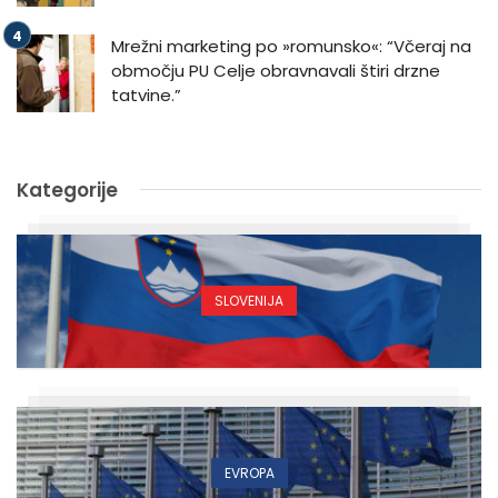
Mrežni marketing po »romunsko«: “Včeraj na
območju PU Celje obravnavali štiri drzne
tatvine.”
Kategorije
SLOVENIJA
EVROPA