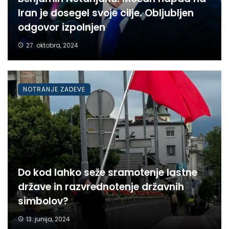
Iran je dosegel svoje cilje. Obljubljen
odgovor izpolnjen
27. oktobra, 2024
NOTRANJE ZADEVE
Do kod lahko seže sramotenje lastne
države in razvrednotenje državnih
simbolov?
13. junija, 2024