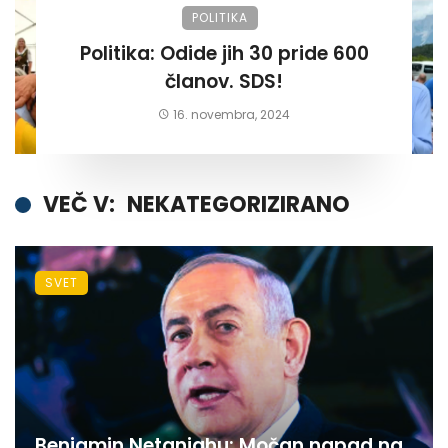
POLITIKA
Politika: Odide jih 30 pride 600
članov. SDS!
16. novembra, 2024
VEČ V:
NEKATEGORIZIRANO
SVET
Benjamin Netanjahu: Močan napad na