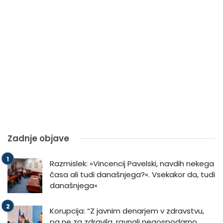
Zadnje objave
Razmislek: »Vincencij Pavelski, navdih nekega
časa ali tudi današnjega?«. Vsekakor da, tudi
današnjega«
Korupcija: “Z javnim denarjem v zdravstvu,
pa ne za zdravila, ravnali negospodarno,