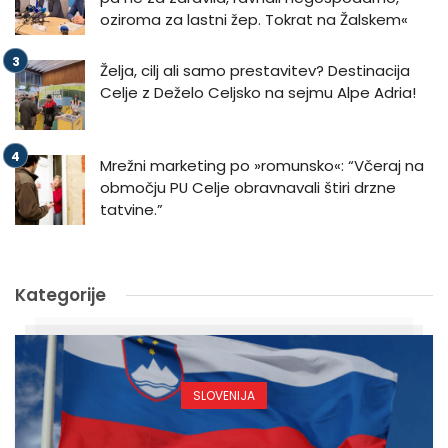
oziroma za lastni žep. Tokrat na Žalskem«
Želja, cilj ali samo prestavitev? Destinacija
Celje z Deželo Celjsko na sejmu Alpe Adria!
Mrežni marketing po »romunsko«: “Včeraj na
območju PU Celje obravnavali štiri drzne
tatvine.”
Kategorije
SLOVENIJA