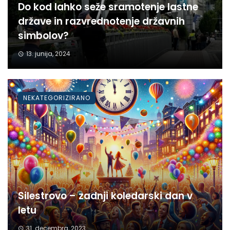
Do kod lahko seže sramotenje lastne
države in razvrednotenje državnih
simbolov?
13. junija, 2024
NEKATEGORIZIRANO
Silestrovo – zadnji koledarski dan v
letu
31. decembra, 2023