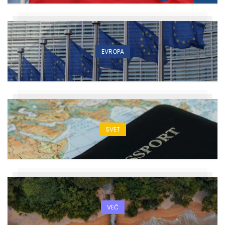
EVROPA
SVET
VEČ