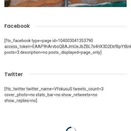
Facebook
[fts_facebook type=page id=104003041353790
access_token=EAAP9hArvboQBAJmUeJbZBL7s4HX3D2EkfBpYtBn
posts=3 description=no posts_displayed=page_only]
Twitter
[fts_twitter twitter_name=VfokusuS tweets_count=3
cover_photo=no stats_bar=no show_retweets=no
show_replies=no]