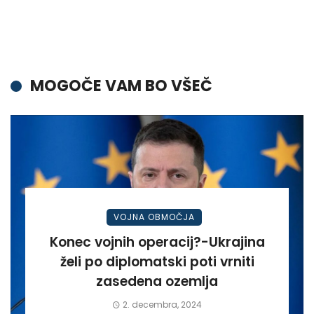
MOGOČE VAM BO VŠEČ
VOJNA OBMOČJA
Konec vojnih operacij?-Ukrajina
želi po diplomatski poti vrniti
zasedena ozemlja
2. decembra, 2024