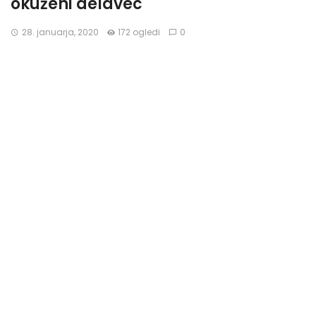
okuženi delavec
28. januarja, 2020
172 ogledi
0