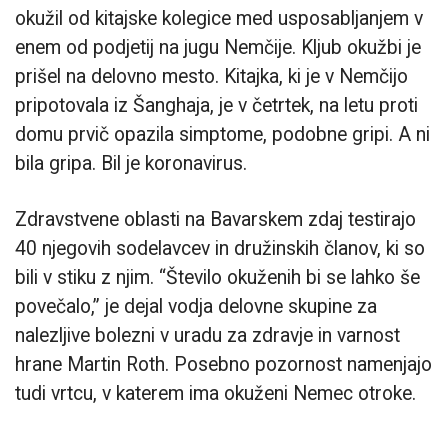
okužil od kitajske kolegice med usposabljanjem v
enem od podjetij na jugu Nemčije. Kljub okužbi je
prišel na delovno mesto. Kitajka, ki je v Nemčijo
pripotovala iz Šanghaja, je v četrtek, na letu proti
domu prvič opazila simptome, podobne gripi. A ni
bila gripa. Bil je koronavirus.
Zdravstvene oblasti na Bavarskem zdaj testirajo
40 njegovih sodelavcev in družinskih članov, ki so
bili v stiku z njim. “Število okuženih bi se lahko še
povečalo,” je dejal vodja delovne skupine za
nalezljive bolezni v uradu za zdravje in varnost
hrane Martin Roth. Posebno pozornost namenjajo
tudi vrtcu, v katerem ima okuženi Nemec otroke.