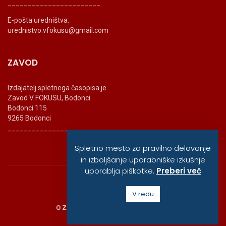
_______________________
E-pošta uredništva:
urednistvo.vfokusu@gmail.com
ZAVOD
Izdajatelj spletnega časopisa je
Zavod V FOKUSU, Bodonci
Bodonci 115
9265 Bodonci
_______________________
Spletno mesto za pravilno delovanje
in izboljšanje uporabniške izkušnje
uporablja piškotke.
Preberi več
© vfokusu, 2020
V redu
O ZAVODU
POLITIKA ZASEBNOSTI