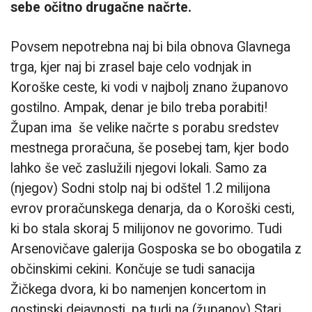
sebe očitno drugačne načrte.
Povsem nepotrebna naj bi bila obnova Glavnega
trga, kjer naj bi zrasel baje celo vodnjak in
Koroške ceste, ki vodi v najbolj znano županovo
gostilno. Ampak, denar je bilo treba porabiti!
Župan ima še velike načrte s porabu sredstev
mestnega proračuna, še posebej tam, kjer bodo
lahko še več zaslužili njegovi lokali. Samo za
(njegov) Sodni stolp naj bi odštel 1.2 milijona
evrov proračunskega denarja, da o Koroški cesti,
ki bo stala skoraj 5 milijonov ne govorimo. Tudi
Arsenovičave galerija Gosposka se bo obogatila z
občinskimi cekini. Končuje se tudi sanacija
Žičkega dvora, ki bo namenjen koncertom in
gostinski dejavnosti, pa tudi na (županov) Stari