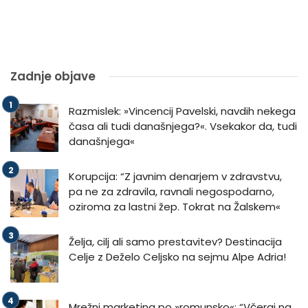
Zadnje objave
Razmislek: »Vincencij Pavelski, navdih nekega
časa ali tudi današnjega?«. Vsekakor da, tudi
današnjega«
Korupcija: “Z javnim denarjem v zdravstvu,
pa ne za zdravila, ravnali negospodarno,
oziroma za lastni žep. Tokrat na Žalskem«
Želja, cilj ali samo prestavitev? Destinacija
Celje z Deželo Celjsko na sejmu Alpe Adria!
Mrežni marketing po »romunsko«: “Včeraj na