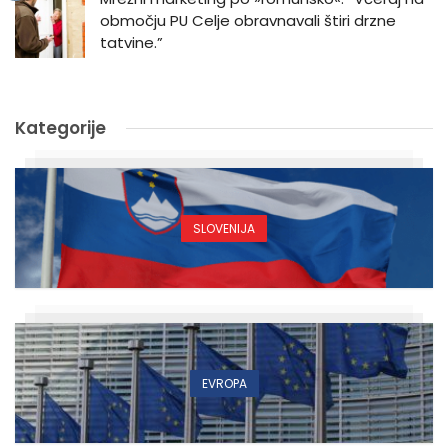
območju PU Celje obravnavali štiri drzne
tatvine.”
Kategorije
SLOVENIJA
EVROPA