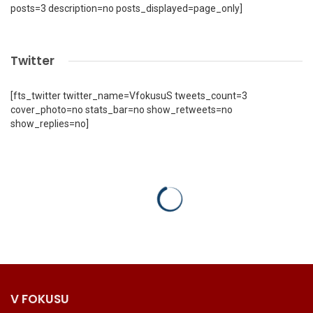
posts=3 description=no posts_displayed=page_only]
Twitter
[fts_twitter twitter_name=VfokusuS tweets_count=3
cover_photo=no stats_bar=no show_retweets=no
show_replies=no]
V FOKUSU