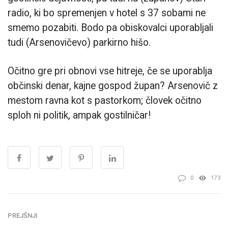
radio, ki bo spremenjen v hotel s 37 sobami ne
smemo pozabiti. Bodo pa obiskovalci uporabljali
tudi (Arsenovičevo) parkirno hišo.
Očitno gre pri obnovi vse hitreje, če se uporablja
občinski denar, kajne gospod župan? Arsenovič z
mestom ravna kot s pastorkom; človek očitno
sploh ni politik, ampak gostilničar!
0
173
PREJŠNJI