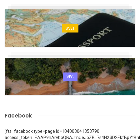
SVET
VEČ
Facebook
[fts_facebook type=page id=104003041353790
access_token=EAAP9hArvboQBAJmUeJbZBL7s4HX3D2EkfBpYtBn