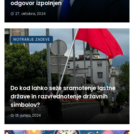
odgovor izpolnjen
27. oktobra, 2024
NOTRANJE ZADEVE
Do kod lahko seže sramotenje lastne
države in razvrednotenje državnih
simbolov?
13. junija, 2024