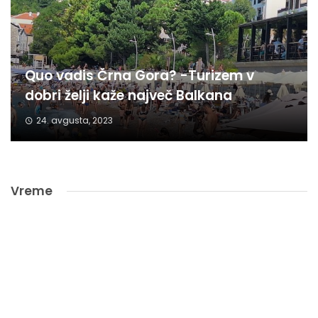
Quo vadis Črna Gora? -Turizem v
dobri želji kaže največ Balkana
24. avgusta, 2023
Vreme