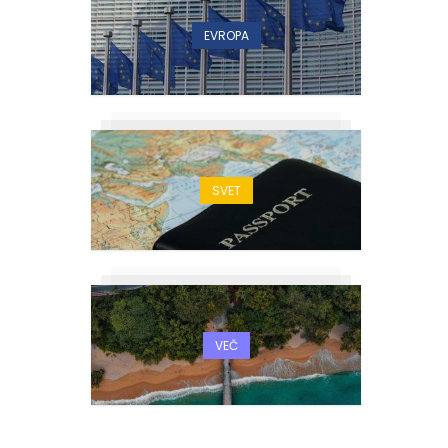
EVROPA
SVET
VEČ