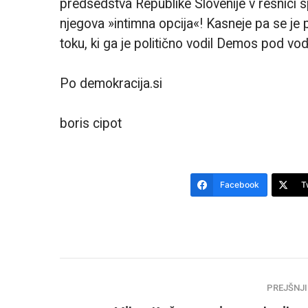
predsedstva Republike Slovenije v resnici spr
njegova »intimna opcija«! Kasneje pa se j
toku, ki ga je politično vodil Demos pod vo
Po demokracija.si
boris cipot
Facebook
T
PREJŠNJI