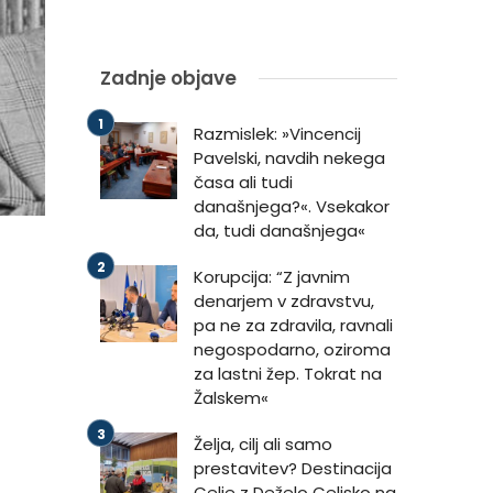
Zadnje objave
Razmislek: »Vincencij
Pavelski, navdih nekega
časa ali tudi
današnjega?«. Vsekakor
da, tudi današnjega«
Korupcija: “Z javnim
denarjem v zdravstvu,
pa ne za zdravila, ravnali
negospodarno, oziroma
za lastni žep. Tokrat na
Žalskem«
Želja, cilj ali samo
prestavitev? Destinacija
Celje z Deželo Celjsko na