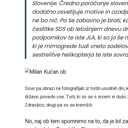
Slovenije. Čredno poročanje slovens
dodatno osvetljuje motive in ozadj
ne bo nič. Pa še zabavno je brati, ka
čestitke SDS ob letošnjem dnevu dr
podpornikov te iste JLA, ki so jo še
ki je mimogrede tudi vneto sodelov
sestrelitve helikopterja te iste sovr
Sicer pa obrazi na fotografijah iz tistih usodnih dni
države, povedo vse. Tisti, ki so se s srcem in dušo
Zdravljico, drugi pa so se kremžili.
No, naj ob tem spomnimo na to, da je bil z