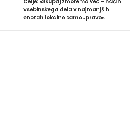
Celje: »Skupaj zmoremo več – način
vsebinskega dela v najmanjših
enotah lokalne samouprave«