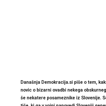
Današnja Demokracija.si piše o tem, kako 
novic o bizarni ovadbi nekega obskurne
še nekatere posameznike iz Slovenije. Se
tiče, ki ga v vojni napovedi Sloveniji ge