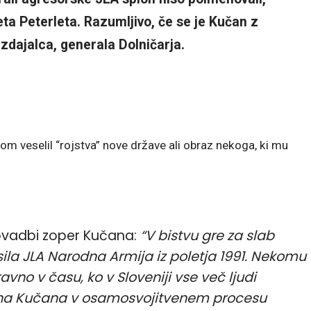
ta Peterleta. Razumljivo, če se je Kučan z
izdajalca, generala Dolničarja.
om veselil “rojstva” nove države ali obraz nekoga, ki mu
 ovadbi zoper Kučana:
“V bistvu gre za slab
sila JLA Narodna Armija iz poletja 1991. Nekomu
avno v času, ko v Sloveniji vse več ljudi
lana Kučana v osamosvojitvenem procesu