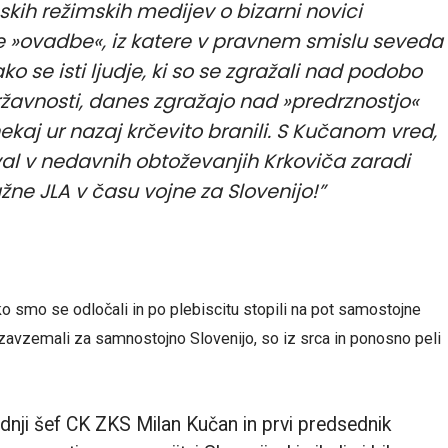
kih režimskih medijev o bizarni novici
e »ovadbe«, iz katere v pravnem smislu seveda
ko se isti ljudje, ki so se zgražali nad podobo
žavnosti, danes zgražajo nad »predrznostjo«
 nekaj ur nazaj krčevito branili. S Kučanom vred,
al v nedavnih obtoževanjih Krkoviča zaradi
ažne JLA v času vojne za Slovenijo!”
, ko smo se odločali in po plebiscitu stopili na pot samostojne
 zavzemali za samnostojno Slovenijo, so iz srca in ponosno peli
adnji šef CK ZKS Milan Kučan in prvi predsednik