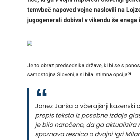
temvbeč napoved vojne naslovili na Lojze
jugogenerali dobival v vikendu še enega 
Je to obraz predsednika države, ki bi se s ponos
samostojna Slovenija ni bila intimna opcija?!
Janez Janša o včerajšnji kazenski
prepis teksta iz posebne izdaje gla
je bilo naročeno, da ga aktualizira r
spoznava resnico o dvojni igri Mi