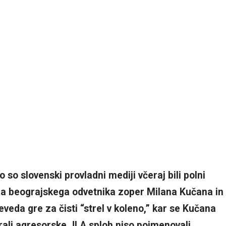
so slovenski provladni mediji včeraj bili polni
ga beograjskega odvetnika zoper Milana Kučana in
veda gre za čisti “strel v koleno,” kar se Kučana
nerali agresorske JLA sploh niso poimenovali,