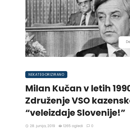
De
NEKATEGORIZIRANO
Milan Kučan v letih 1990
Združenje VSO kazensko
“veleizdaje Slovenije!”
28. junija, 2019
1265 ogledi
0