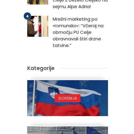
sejmu Alpe Adria!
Mrežni marketing po
»romunsko«: “Včeraj na
območju PU Celje
obravnavali štiri drzne
tatvine.”
Kategorije
SLOVENIJA