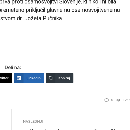
va proti osamosvojitvi Slovenije, ki nikoli ni bila
e premeteno priključil glavnemu osamosvojitvenemu
dstvom dr. Jožeta Pučnika.
Deli na:
witter
LinkedIn
Kopiraj
0
126
NASLEDNJI