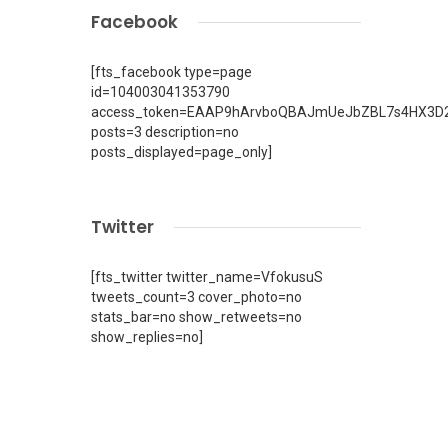
Facebook
[fts_facebook type=page
id=104003041353790
access_token=EAAP9hArvboQBAJmUeJbZBL7s4HX3D2
posts=3 description=no
posts_displayed=page_only]
Twitter
[fts_twitter twitter_name=VfokusuS
tweets_count=3 cover_photo=no
stats_bar=no show_retweets=no
show_replies=no]