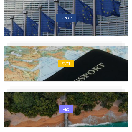
EVROPA
SVET
VEČ