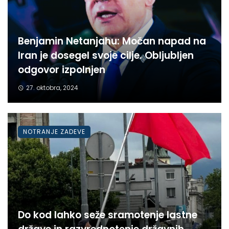
Benjamin Netanjahu: Močan napad na
Iran je dosegel svoje cilje. Obljubljen
odgovor izpolnjen
27. oktobra, 2024
NOTRANJE ZADEVE
Do kod lahko seže sramotenje lastne