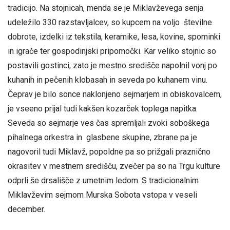
tradicijo. Na stojnicah, menda se je Miklavževega senja
udeležilo 330 razstavljalcev, so kupcem na voljo številne
dobrote, izdelki iz tekstila, keramike, lesa, kovine, spominki
in igrače ter gospodinjski pripomočki. Kar veliko stojnic so
postavili gostinci, zato je mestno središče napolnil vonj po
kuhanih in pečenih klobasah in seveda po kuhanem vinu.
Čeprav je bilo sonce naklonjeno sejmarjem in obiskovalcem,
je vseeno prijal tudi kakšen kozarček toplega napitka.
Seveda so sejmarje ves čas spremljali zvoki soboškega
pihalnega orkestra in glasbene skupine, zbrane pa je
nagovoril tudi Miklavž, popoldne pa so prižgali praznično
okrasitev v mestnem središču, zvečer pa so na Trgu kulture
odprli še drsališče z umetnim ledom. S tradicionalnim
Miklavževim sejmom Murska Sobota vstopa v veseli
december.