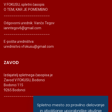
V FOKUSU, spletni časopis
O TEM, KAR JE POMEMBNO
_______________________
Odgovorni urednik: Vančo Tegov
ianntegov6@gmail.com
_______________________
E-pošta uredništva:
urednistvo.vfokusu@gmail.com
ZAVOD
Izdajatelj spletnega časopisa je
Zavod V FOKUSU, Bodonci
Bodonci 115
9265 Bodonci
_______________________
Spletno mesto za pravilno delovanje
in izboljšanje uporabniške izkušnje