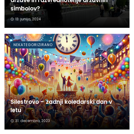
države in razvrednotenje državnih
simbolov?
13. junija, 2024
NEKATEGORIZIRANO
Silestrovo – zadnji koledarski dan v
letu
31. decembra, 2023