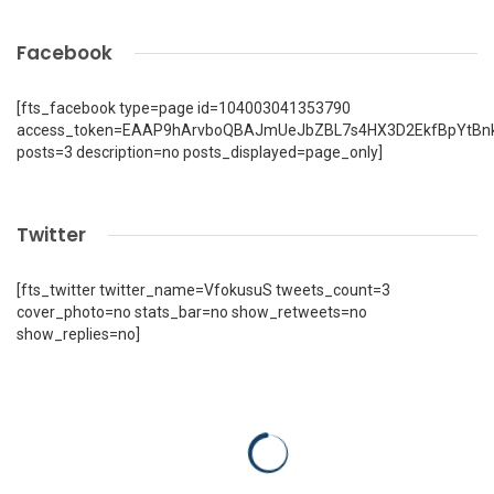
Facebook
[fts_facebook type=page id=104003041353790
access_token=EAAP9hArvboQBAJmUeJbZBL7s4HX3D2EkfBpYtBn
posts=3 description=no posts_displayed=page_only]
Twitter
[fts_twitter twitter_name=VfokusuS tweets_count=3
cover_photo=no stats_bar=no show_retweets=no
show_replies=no]