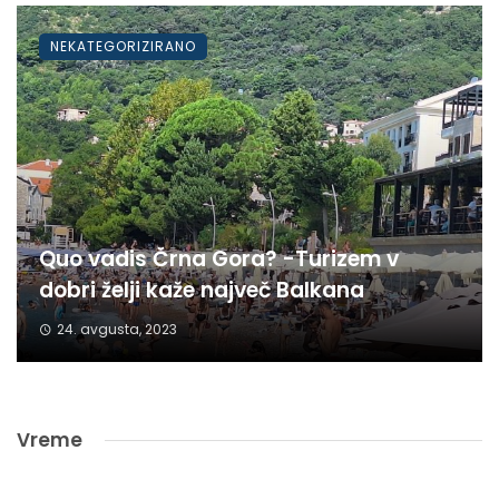
NEKATEGORIZIRANO
Quo vadis Črna Gora? -Turizem v
dobri želji kaže največ Balkana
24. avgusta, 2023
Vreme