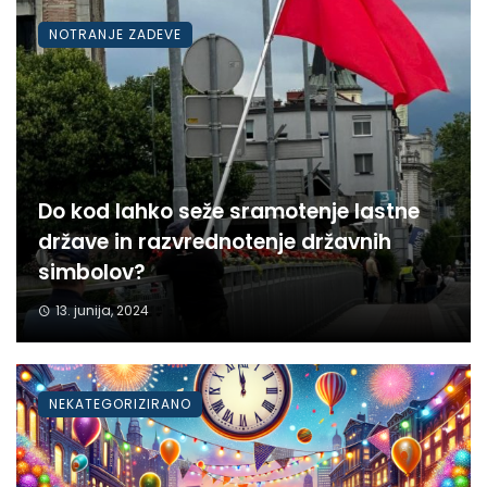
NOTRANJE ZADEVE
Do kod lahko seže sramotenje lastne
države in razvrednotenje državnih
simbolov?
13. junija, 2024
NEKATEGORIZIRANO