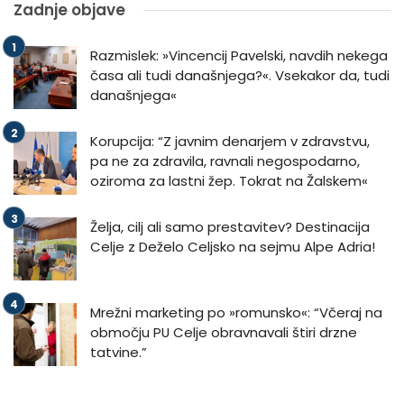
Zadnje objave
Razmislek: »Vincencij Pavelski, navdih nekega
časa ali tudi današnjega?«. Vsekakor da, tudi
današnjega«
Korupcija: “Z javnim denarjem v zdravstvu,
pa ne za zdravila, ravnali negospodarno,
oziroma za lastni žep. Tokrat na Žalskem«
Želja, cilj ali samo prestavitev? Destinacija
Celje z Deželo Celjsko na sejmu Alpe Adria!
Mrežni marketing po »romunsko«: “Včeraj na
območju PU Celje obravnavali štiri drzne
tatvine.”