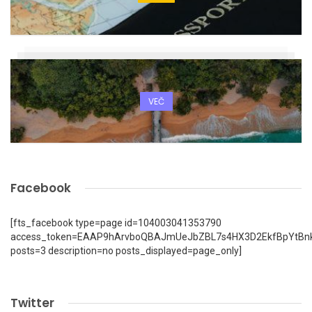
VEČ
Facebook
[fts_facebook type=page id=104003041353790
access_token=EAAP9hArvboQBAJmUeJbZBL7s4HX3D2EkfBpYtBn
posts=3 description=no posts_displayed=page_only]
Twitter