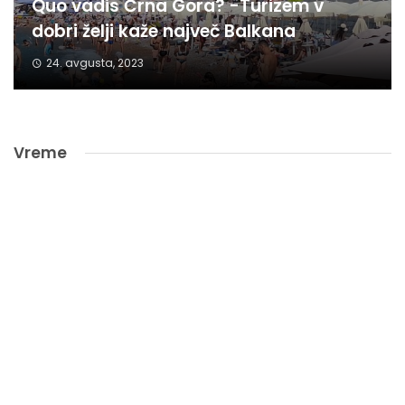
Quo vadis Črna Gora? -Turizem v
dobri želji kaže največ Balkana
24. avgusta, 2023
Vreme