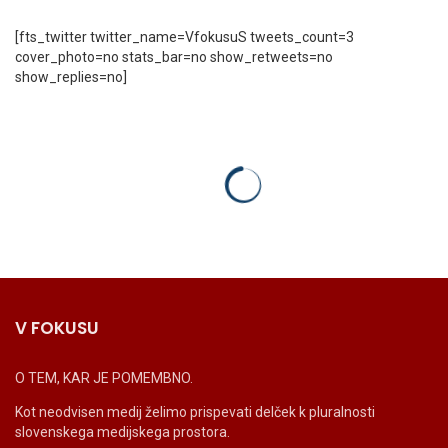
[fts_twitter twitter_name=VfokusuS tweets_count=3
cover_photo=no stats_bar=no show_retweets=no
show_replies=no]
V FOKUSU
O TEM, KAR JE POMEMBNO.
Kot neodvisen medij želimo prispevati delček k pluralnosti
slovenskega medijskega prostora.