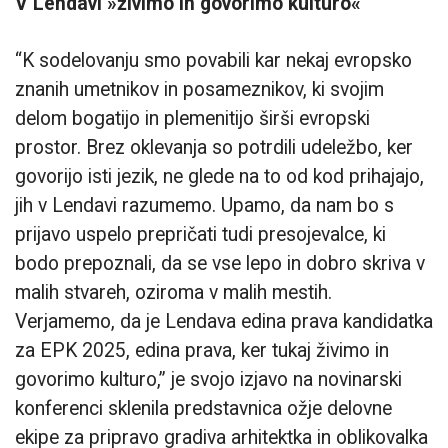
V Lendavi »živimo in govorimo kulturo«
“K sodelovanju smo povabili kar nekaj evropsko
znanih umetnikov in posameznikov, ki svojim
delom bogatijo in plemenitijo širši evropski
prostor. Brez oklevanja so potrdili udeležbo, ker
govorijo isti jezik, ne glede na to od kod prihajajo,
jih v Lendavi razumemo. Upamo, da nam bo s
prijavo uspelo prepričati tudi presojevalce, ki
bodo prepoznali, da se vse lepo in dobro skriva v
malih stvareh, oziroma v malih mestih.
Verjamemo, da je Lendava edina prava kandidatka
za EPK 2025, edina prava, ker tukaj živimo in
govorimo kulturo,” je svojo izjavo na novinarski
konferenci sklenila predstavnica ožje delovne
ekipe za pripravo gradiva arhitektka in oblikovalka