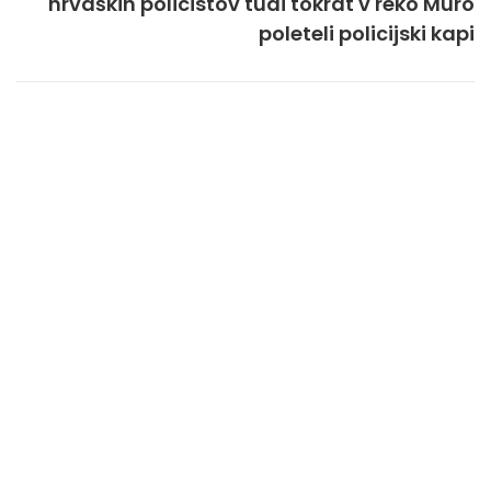
hrvaških policistov tudi tokrat v reko Muro
poleteli policijski kapi