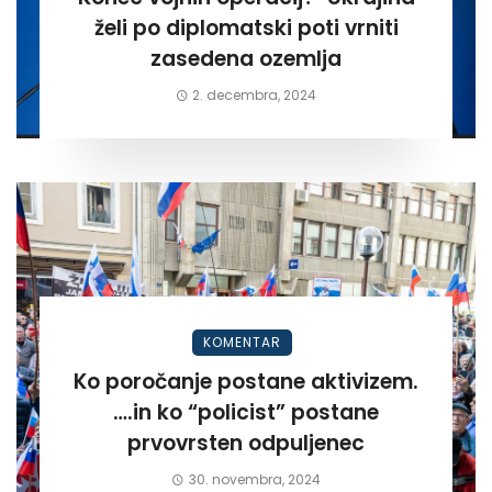
želi po diplomatski poti vrniti
zasedena ozemlja
2. decembra, 2024
KOMENTAR
Ko poročanje postane aktivizem.
….in ko “policist” postane
prvovrsten odpuljenec
30. novembra, 2024