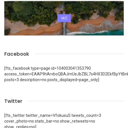
VEČ
Facebook
[fts_facebook type=page id=104003041353790
access_token=EAAP9hArvboQBAJmUeJbZBL7s4HX3D2EkfBpYtBn
posts=3 description=no posts_displayed=page_only]
Twitter
[fts_twitter twitter_name=VfokusuS tweets_count=3
cover_photo=no stats_bar=no show_retweets=no
show_replies=no]