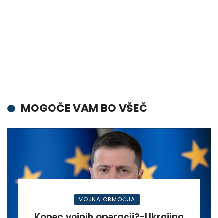
MOGOČE VAM BO VŠEČ
VOJNA OBMOČJA
Konec vojnih operacij?-Ukrajina