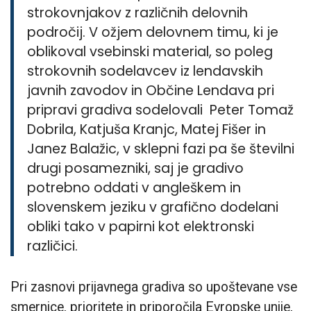
strokovnjakov z različnih delovnih
področij. V ožjem delovnem timu, ki je
oblikoval vsebinski material, so poleg
strokovnih sodelavcev iz lendavskih
javnih zavodov in Občine Lendava pri
pripravi gradiva sodelovali Peter Tomaž
Dobrila, Katjuša Kranjc, Matej Fišer in
Janez Balažic, v sklepni fazi pa še številni
drugi posamezniki, saj je gradivo
potrebno oddati v angleškem in
slovenskem jeziku v grafično dodelani
obliki tako v papirni kot elektronski
različici.
Pri zasnovi prijavnega gradiva so upoštevane vse
smernice, prioritete in priporočila Evropske unije,