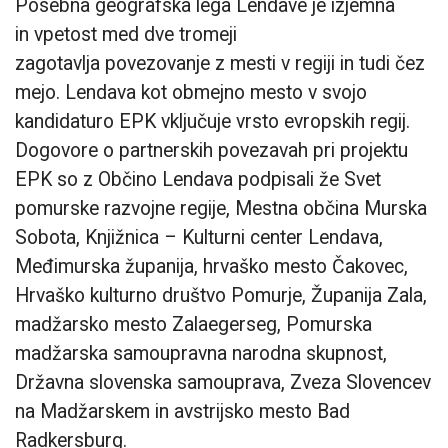
Posebna geografska lega Lendave je izjemna
in vpetost med dve tromeji
zagotavlja povezovanje z mesti v regiji in tudi čez
mejo. Lendava kot obmejno mesto v svojo
kandidaturo EPK vključuje vrsto evropskih regij.
Dogovore o partnerskih povezavah pri projektu
EPK so z Občino Lendava podpisali že Svet
pomurske razvojne regije, Mestna občina Murska
Sobota, Knjižnica – Kulturni center Lendava,
Međimurska županija, hrvaško mesto Čakovec,
Hrvaško kulturno društvo Pomurje, Županija Zala,
madžarsko mesto Zalaegerseg, Pomurska
madžarska samoupravna narodna skupnost,
Državna slovenska samouprava, Zveza Slovencev
na Madžarskem in avstrijsko mesto Bad
Radkersburg.