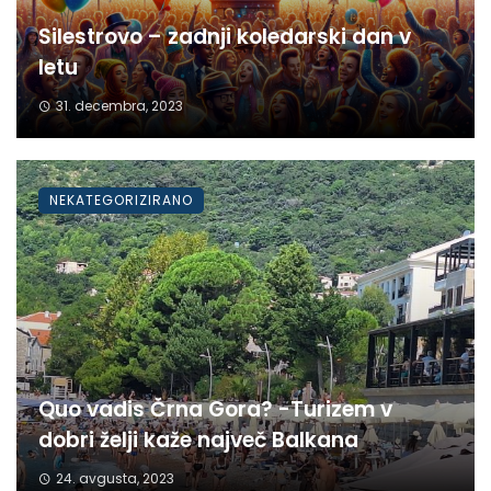
Silestrovo – zadnji koledarski dan v
letu
31. decembra, 2023
NEKATEGORIZIRANO
Quo vadis Črna Gora? -Turizem v
dobri želji kaže največ Balkana
24. avgusta, 2023