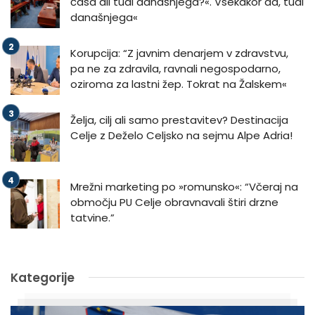
časa ali tudi današnjega?«. Vsekakor da, tudi
današnjega«
Korupcija: “Z javnim denarjem v zdravstvu,
pa ne za zdravila, ravnali negospodarno,
oziroma za lastni žep. Tokrat na Žalskem«
Želja, cilj ali samo prestavitev? Destinacija
Celje z Deželo Celjsko na sejmu Alpe Adria!
Mrežni marketing po »romunsko«: “Včeraj na
območju PU Celje obravnavali štiri drzne
tatvine.”
Kategorije