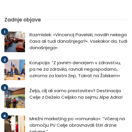
Zadnje objave
Razmislek: »Vincencij Pavelski, navdih nekega
časa ali tudi današnjega?«. Vsekakor da, tudi
današnjega«
Korupcija: “Z javnim denarjem v zdravstvu,
pa ne za zdravila, ravnali negospodarno,
oziroma za lastni žep. Tokrat na Žalskem«
Želja, cilj ali samo prestavitev? Destinacija
Celje z Deželo Celjsko na sejmu Alpe Adria!
Mrežni marketing po »romunsko«: “Včeraj na
območju PU Celje obravnavali štiri drzne
tatvine.”