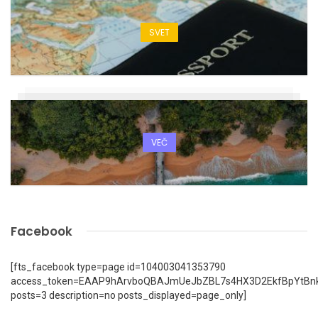
SVET
VEČ
Facebook
[fts_facebook type=page id=104003041353790
access_token=EAAP9hArvboQBAJmUeJbZBL7s4HX3D2EkfBpYtBn
posts=3 description=no posts_displayed=page_only]