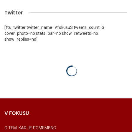
Twitter
[fts_twitter twitter_name=VfokusuS tweets_count=3
cover_photo=no stats_bar=no show_retweets=no
show_replies=no]
V FOKUSU
O TEM, KAR JE POMEMBNO.