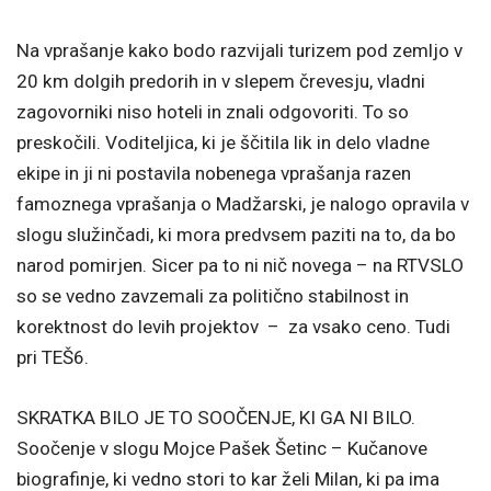
Na vprašanje kako bodo razvijali turizem pod zemljo v
20 km dolgih predorih in v slepem črevesju, vladni
zagovorniki niso hoteli in znali odgovoriti. To so
preskočili. Voditeljica, ki je ščitila lik in delo vladne
ekipe in ji ni postavila nobenega vprašanja razen
famoznega vprašanja o Madžarski, je nalogo opravila v
slogu služinčadi, ki mora predvsem paziti na to, da bo
narod pomirjen. Sicer pa to ni nič novega – na RTVSLO
so se vedno zavzemali za politično stabilnost in
korektnost do levih projektov – za vsako ceno. Tudi
pri TEŠ6.
SKRATKA BILO JE TO SOOČENJE, KI GA NI BILO.
Soočenje v slogu Mojce Pašek Šetinc – Kučanove
biografinje, ki vedno stori to kar želi Milan, ki pa ima