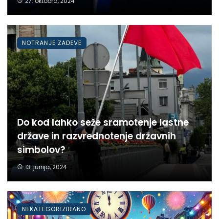
27. oktobra, 2024
NOTRANJE ZADEVE
Do kod lahko seže sramotenje lastne
države in razvrednotenje državnih
simbolov?
13. junija, 2024
NEKATEGORIZIRANO