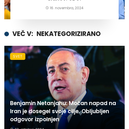
16. novembra, 2024
VEČ V:
NEKATEGORIZIRANO
SVET
Benjamin Netanjahu: Močan napad na
Iran je dosegel svoje cilje. Obljubljen
odgovor izpolnjen