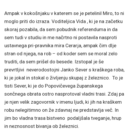
Ampak v kokošnjaku v katerem se je petelinil Miro, to ni
moglo priti do izraza. Voditeljica Vida , ki je na začetku
skoraj pozabila, da sem pobudnik referenduma in da
sem tudi v studiu in me načrtno ni postavila nasproti
ustavnega pri-pravnika mira Cerarja, ampak čim dlje
stran od njega, na rob – od koder sem se moral zelo
truditi, da sem prišel do besede. Izstopal je še
prevrtljivi neverodostojni Janko Sever s kraškega roba,
ki je jokal in stokal o življenju skupaj z železnico. To je
tisti Sever, ki je do Popovičevega županskega
sončnega obrata ostro nasprotoval vladni trasi. Zdaj pa
je njen velik zagovornik v imenu ljudi, ki jih na kraškem
robu nelegitimno on že zdavnaj ne predstavlja več. In
jim bo vladna trasa bistveno podaljšala tveganje, hrup
in neznosnost bivanja ob železnici.