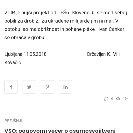
2TIR je hujši projekt od TEŠ6. Slovenci bi se med seboj
pobili za drobiž, za ukradene milijarde jim ni mar. V
obtoku so malobrižnost in pohane piške. Ivan Cankar
se obrača v grobu.
Ljubljana 11.05.2018 Državljan K. Vili
Kovačič
0
194
PREJŠNJI
VSO: pogovorni večer o osamosvojitveni