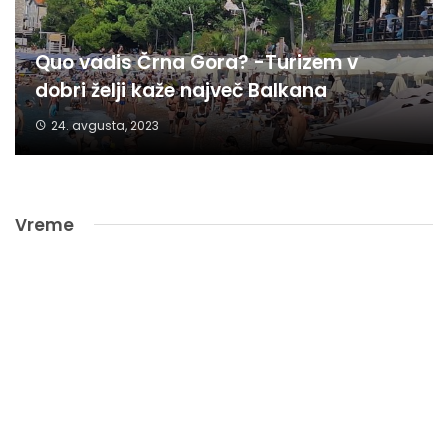
Quo vadis Črna Gora? -Turizem v
dobri želji kaže največ Balkana
24. avgusta, 2023
Vreme