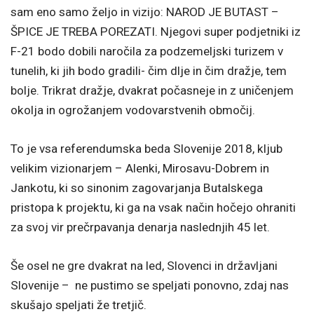
sam eno samo željo in vizijo: NAROD JE BUTAST –
ŠPICE JE TREBA POREZATI. Njegovi super podjetniki iz
F-21 bodo dobili naročila za podzemeljski turizem v
tunelih, ki jih bodo gradili- čim dlje in čim dražje, tem
bolje. Trikrat dražje, dvakrat počasneje in z uničenjem
okolja in ogrožanjem vodovarstvenih območij.
To je vsa referendumska beda Slovenije 2018, kljub
velikim vizionarjem – Alenki, Mirosavu-Dobrem in
Jankotu, ki so sinonim zagovarjanja Butalskega
pristopa k projektu, ki ga na vsak način hočejo ohraniti
za svoj vir prečrpavanja denarja naslednjih 45 let.
Še osel ne gre dvakrat na led, Slovenci in državljani
Slovenije – ne pustimo se speljati ponovno, zdaj nas
skušajo speljati že tretjič.