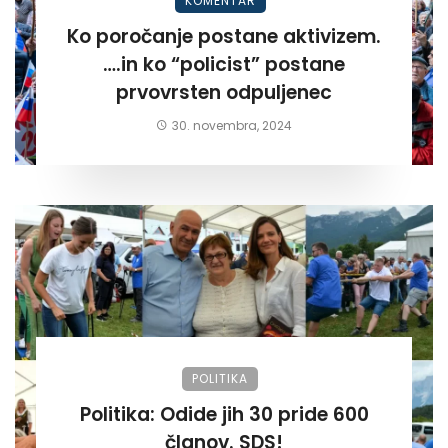
KOMENTAR
Ko poročanje postane aktivizem.
….in ko “policist” postane
prvovrsten odpuljenec
30. novembra, 2024
POLITIKA
Politika: Odide jih 30 pride 600
članov. SDS!