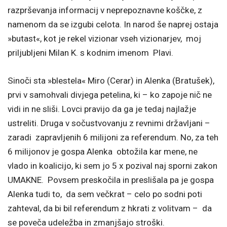
razprševanja informacij v neprepoznavne koščke, z
namenom da se izgubi celota. In narod še naprej ostaja
»butast«, kot je rekel vizionar vseh vizionarjev, moj
priljubljeni Milan K. s kodnim imenom Plavi.
Sinoči sta »blestela« Miro (Cerar) in Alenka (Bratušek),
prvi v samohvali divjega petelina, ki – ko zapoje nič ne
vidi in ne sliši. Lovci pravijo da ga je tedaj najlažje
ustreliti. Druga v sočustvovanju z revnimi državljani –
zaradi zapravljenih 6 milijoni za referendum. No, za teh
6 milijonov je gospa Alenka obtožila kar mene, ne
vlado in koalicijo, ki sem jo 5 x pozival naj sporni zakon
UMAKNE. Povsem preskočila in preslišala pa je gospa
Alenka tudi to, da sem večkrat – celo po sodni poti
zahteval, da bi bil referendum z hkrati z volitvam – da
se poveča udeležba in zmanjšajo stroški.