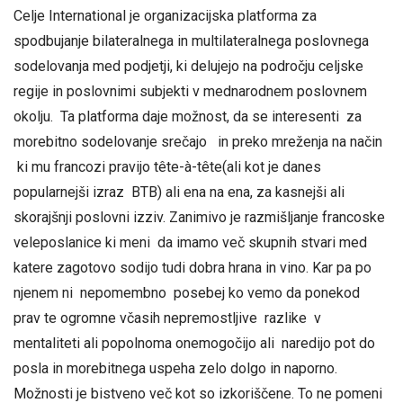
Celje International je organizacijska platforma za
spodbujanje bilateralnega in multilateralnega poslovnega
sodelovanja med podjetji, ki delujejo na področju celjske
regije in poslovnimi subjekti v mednarodnem poslovnem
okolju. Ta platforma daje možnost, da se interesenti za
morebitno sodelovanje srečajo in preko mreženja na način
ki mu francozi pravijo tête-à-tête(ali kot je danes
popularnejši izraz BTB) ali ena na ena, za kasnejši ali
skorajšnji poslovni izziv. Zanimivo je razmišljanje francoske
veleposlanice ki meni da imamo več skupnih stvari med
katere zagotovo sodijo tudi dobra hrana in vino. Kar pa po
njenem ni nepomembno posebej ko vemo da ponekod
prav te ogromne včasih nepremostljive razlike v
mentaliteti ali popolnoma onemogočijo ali naredijo pot do
posla in morebitnega uspeha zelo dolgo in naporno.
Možnosti je bistveno več kot so izkoriščene. To ne pomeni