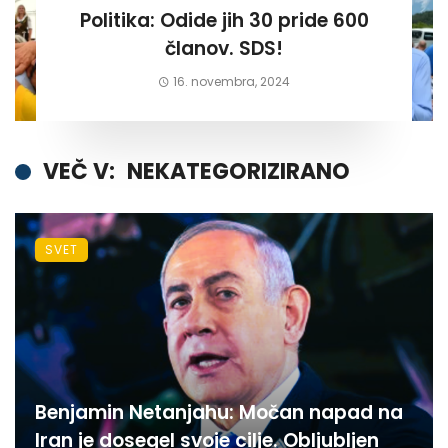
Politika: Odide jih 30 pride 600
članov. SDS!
16. novembra, 2024
VEČ V:
NEKATEGORIZIRANO
SVET
Benjamin Netanjahu: Močan napad na
Iran je dosegel svoje cilje. Obljubljen