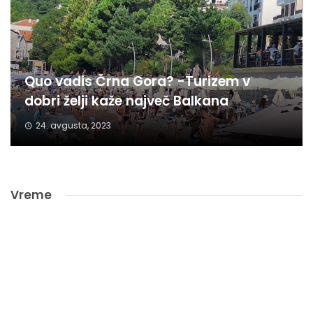
Quo vadis Črna Gora? -Turizem v
dobri želji kaže največ Balkana
24. avgusta, 2023
Vreme