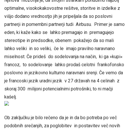
Njihova filozofija je, da svojim strankam ponudimo najbolj
optimalne, visokokakovostne rešitve, storitve in izdelke z
višjo dodano vrednostjo jih je pripeljala da so poslovni
partnerji in pomembni partnerji tudi Airbusu. Primer je samo
eden, ki kaže kako se lahko premagajo in premagujejo
stereotipe in predsodke, obenem pokažejo da so mali
lahko veliki in so veliki, če le imajo pravilno naravnano
miselnost. Če prideš do sodelovanja na način, ki ga »kupi«
francoz, to sodelovanje lahko prodaš celotni frankofonsko
poslovno in jezikovno kulturno naravnani srenji. Če vemo da
je francoski jezik uradni jezik v 27 državah na 4 celinah z
skoraj 300 milijoni potencialnimi potrošniki, to ni mačji
kašelj.
Ob zaključku je bilo rečeno da je in da bo potreba po več
podobnih srečanjih, za poglobitev in postavitev več novih