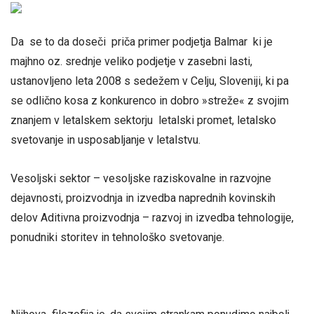
Da se to da doseči priča primer podjetja Balmar ki je
majhno oz. srednje veliko podjetje v zasebni lasti,
ustanovljeno leta 2008 s sedežem v Celju, Sloveniji, ki pa
se odlično kosa z konkurenco in dobro »streže« z svojim
znanjem v letalskem sektorju letalski promet, letalsko
svetovanje in usposabljanje v letalstvu.
Vesoljski sektor – vesoljske raziskovalne in razvojne
dejavnosti, proizvodnja in izvedba naprednih kovinskih
delov Aditivna proizvodnja – razvoj in izvedba tehnologije,
ponudniki storitev in tehnološko svetovanje.