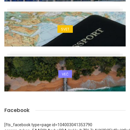
SVET
VEČ
Facebook
[fts_facebook type=page id=104003041353790