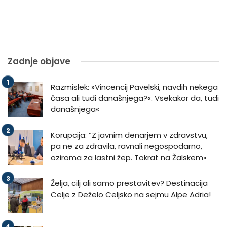
Zadnje objave
Razmislek: »Vincencij Pavelski, navdih nekega
časa ali tudi današnjega?«. Vsekakor da, tudi
današnjega«
Korupcija: “Z javnim denarjem v zdravstvu,
pa ne za zdravila, ravnali negospodarno,
oziroma za lastni žep. Tokrat na Žalskem«
Želja, cilj ali samo prestavitev? Destinacija
Celje z Deželo Celjsko na sejmu Alpe Adria!