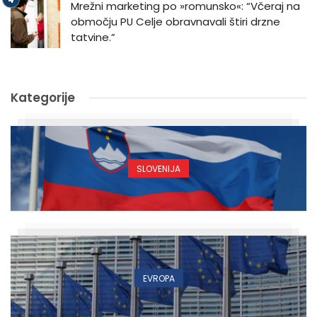
Mrežni marketing po »romunsko«: “Včeraj na
območju PU Celje obravnavali štiri drzne
tatvine.”
Kategorije
SLOVENIJA
EVROPA