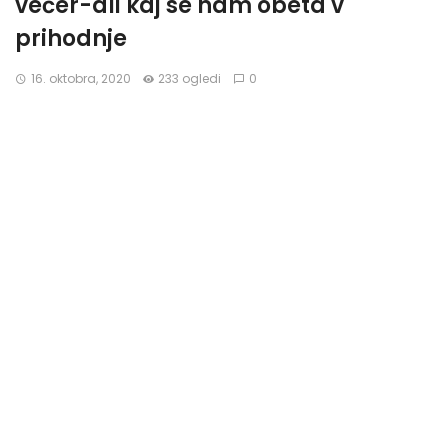
večer-ali kaj se nam obeta v
prihodnje
16. oktobra, 2020
233 ogledi
0