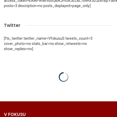
access_token=EAAP9hArvboQBAJmUeJbZBL7s4HX3D2EkfBpYtBn
posts=3 description=no posts_displayed=page_only]
Twitter
[fts_twitter twitter_name=VfokusuS tweets_count=3
cover_photo=no stats_bar=no show_retweets=no
show_replies=no]
V FOKUSU