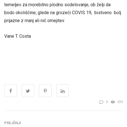
temeljev za morebitno plodno sodelovanje, ob želji da
bodo okoliščine, glede na grozeči COVIS 19, bistveno bolj
prijazne z manj ali nič omejitev.
Vane T. Costa
0
233
PREJŠNJI