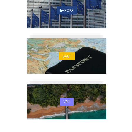
EVROPA
SVET
VEČ