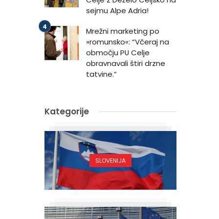
sejmu Alpe Adria!
Mrežni marketing po
»romunsko«: “Včeraj na
območju PU Celje
obravnavali štiri drzne
tatvine.”
Kategorije
SLOVENIJA