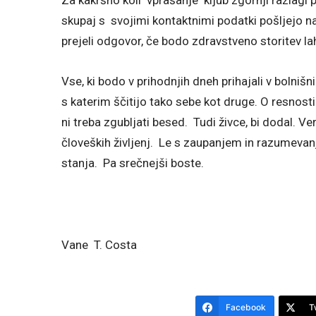
skupaj s svojimi kontaktnimi podatki pošljejo na
prejeli odgovor, če bodo zdravstveno storitev lah
Vse, ki bodo v prihodnjih dneh prihajali v bolni
s katerim ščitijo tako sebe kot druge. O resnost
ni treba zgubljati besed. Tudi živce, bi dodal. Ve
človeških življenj. Le s zaupanjem in razumeva
stanja. Pa srečnejši boste.
Vane T. Costa
Facebook
T