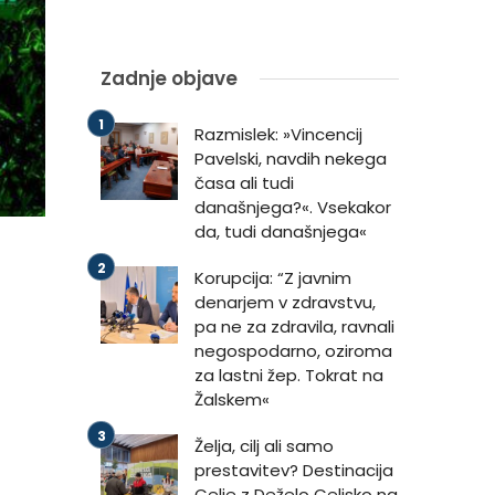
Zadnje objave
Razmislek: »Vincencij
Pavelski, navdih nekega
časa ali tudi
današnjega?«. Vsekakor
da, tudi današnjega«
Korupcija: “Z javnim
denarjem v zdravstvu,
pa ne za zdravila, ravnali
negospodarno, oziroma
za lastni žep. Tokrat na
Žalskem«
Želja, cilj ali samo
prestavitev? Destinacija
Celje z Deželo Celjsko na