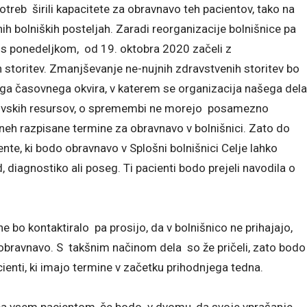
otreb širili kapacitete za obravnavo teh pacientov, tako na
nih bolniških posteljah. Zaradi reorganizacije bolnišnice pa
, s ponedeljkom, od 19. oktobra 2020 začeli z
storitev. Zmanjševanje ne-nujnih zdravstvenih storitev bo
ega časovnega okvira, v katerem se organizacija našega dela
ovskih resursov, o spremembi ne morejo posamezno
dneh razpisane termine za obravnavo v bolnišnici. Zato do
nte, ki bodo obravnavo v Splošni bolnišnici Celje lahko
d, diagnostiko ali poseg. Ti pacienti bodo prejeli navodila o
ne bo kontaktiralo pa prosijo, da v bolnišnico ne prihajajo,
bravnavo. S takšnim načinom dela so že pričeli, zato bodo
ienti, ki imajo termine v začetku prihodnjega tedna.
i pa vsem pacientom, če bodo v dvomu, da svoje vprašanje