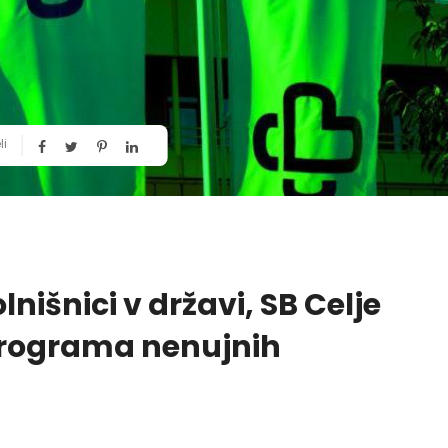
li
olnišnici v državi, SB Celje
programa nenujnih