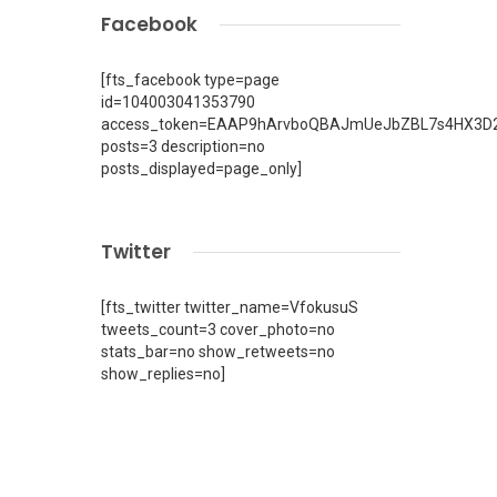
Facebook
[fts_facebook type=page
id=104003041353790
access_token=EAAP9hArvboQBAJmUeJbZBL7s4HX3D2
posts=3 description=no
posts_displayed=page_only]
Twitter
[fts_twitter twitter_name=VfokusuS
tweets_count=3 cover_photo=no
stats_bar=no show_retweets=no
show_replies=no]