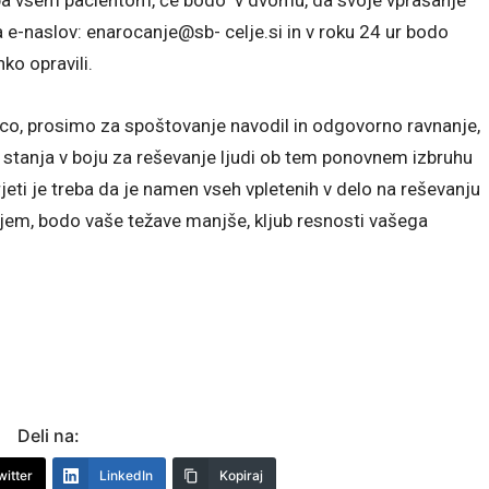
 e-naslov: enarocanje@sb- celje.si in v roku 24 ur bodo
ko opravili.
šnico, prosimo za spoštovanje navodil in odgovorno ravnanje,
i stanja v boju za reševanje ljudi ob tem ponovnem izbruhu
rjeti je treba da je namen vseh vpletenih v delo na reševanju
njem, bodo vaše težave manjše, kljub resnosti vašega
Deli na:
witter
LinkedIn
Kopiraj