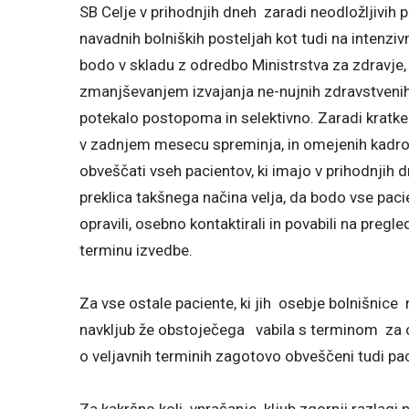
SB Celje v prihodnjih dneh zaradi neodložljivih p
navadnih bolniških posteljah kot tudi na intenziv
bodo v skladu z odredbo Ministrstva za zdravje
zmanjševanjem izvajanja ne-nujnih zdravstvenih 
potekalo postopoma in selektivno. Zaradi kratk
v zadnjem mesecu spreminja, in omejenih kadr
obveščati vseh pacientov, ki imajo v prihodnjih 
preklica takšnega načina velja, da bodo vse pacie
opravili, osebno kontaktirali in povabili na pregle
terminu izvedbe.
Za vse ostale paciente, ki jih osebje bolnišnice 
navkljub že obstoječega vabila s terminom za o
o veljavnih terminih zagotovo obveščeni tudi pac
Za kakršno koli vprašanje kljub zgornji razlag