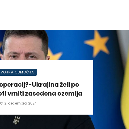
VOJNA OBMOČJA
operacij?-Ukrajina želi po
ti vrniti zasedena ozemlja
2. decembra, 2024