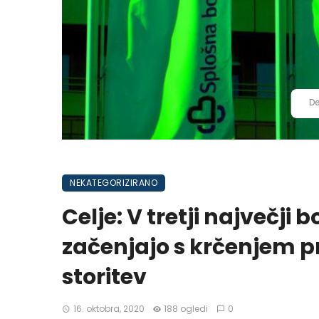
De
NEKATEGORIZIRANO
Celje: V tretji največji b
začenjajo s krčenjem 
storitev
16. oktobra, 2020
188 ogledi
0