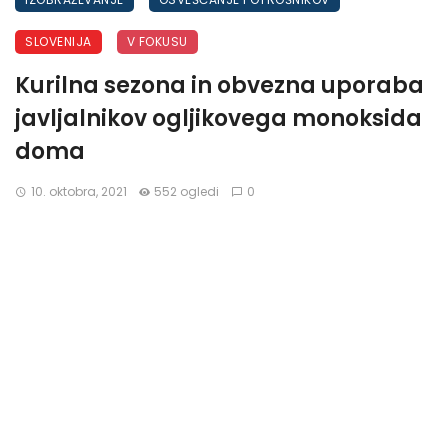
SLOVENIJA
V FOKUSU
Kurilna sezona in obvezna uporaba
javljalnikov ogljikovega monoksida
doma
10. oktobra, 2021
552 ogledi
0