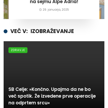
na sejmu Alpe Adria!
29. januarja, 2025
VEČ V:
IZOBRAŽEVANJE
ZDRAVJE
SB Celje: »Končno. Upajmo da ne bo
več spotik. Že izvedene prve operacije
na odprtem srcu«