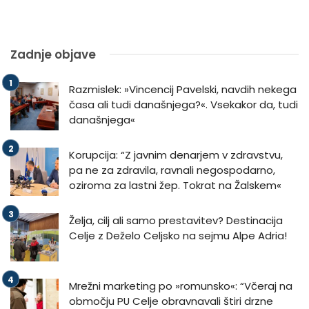
Zadnje objave
Razmislek: »Vincencij Pavelski, navdih nekega
časa ali tudi današnjega?«. Vsekakor da, tudi
današnjega«
Korupcija: “Z javnim denarjem v zdravstvu,
pa ne za zdravila, ravnali negospodarno,
oziroma za lastni žep. Tokrat na Žalskem«
Želja, cilj ali samo prestavitev? Destinacija
Celje z Deželo Celjsko na sejmu Alpe Adria!
Mrežni marketing po »romunsko«: “Včeraj na
območju PU Celje obravnavali štiri drzne