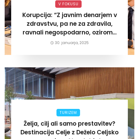
V FOKUSU
Korupcija: “Z javnim denarjem v
zdravstvu, pa ne za zdravila,
ravnali negospodarno, oziroma
za lastni žep. Tokrat na Žalskem«
30. januarja, 2025
TURIZEM
Želja, cilj ali samo prestavitev?
Destinacija Celje z Deželo Celjsko