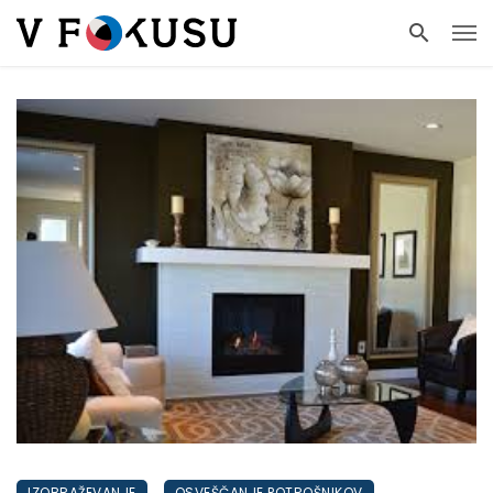
IZOBRAŽEVANJE
OSVEŠČANJE POTROŠNIKOV