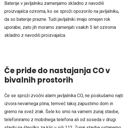
Baterije v javljalniku zamenjamo skladno z navodili
proizvajalca oziroma, ko se sproži opozorilo na javljalniku,
da so baterije prazne. Tudi javljalniki imajo omejen rok
uporabe, zato jih moramo zamenjati vsakih 5 let oziroma
skladno z navodili proizvajalca.
Če pride do nastajanja CO v
bivalnih prostorih
Če se sproži zvočni alarm javljalnika CO, ne poskušamo najti
izvora nevarnega plina, temveč takoj zapustimo dom in
gremo na svež zrak. Šele ko smo na varnem zunaj stavbe,
telefoniramo z mobilnega telefona ali od soseda v drugi
stavbi na številko za klic v sili 112. Zunaj stavbe ostanemo