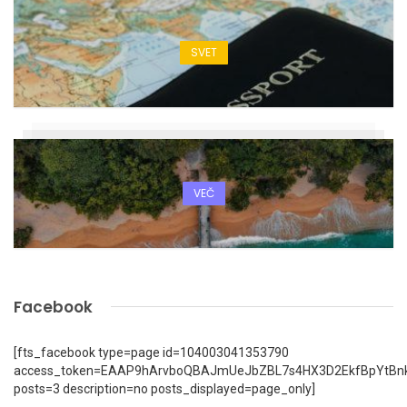
SVET
VEČ
Facebook
[fts_facebook type=page id=104003041353790
access_token=EAAP9hArvboQBAJmUeJbZBL7s4HX3D2EkfBpYtBn
posts=3 description=no posts_displayed=page_only]