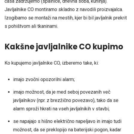
časa zadržujemo (spalnice, dnevna soba, kuhinja).
Javljalnike CO montiramo skladno z navodili proizvajalca.
Izogibamo se montaži na mestih, kjer bi bil javljalnik prekrit
s pohištvom ali tkaninami.
Kakšne javljalnike CO kupimo
Ko kupujemo javljalnike CO, izberemo take, ki:
imajo zvočni opozorilni alarm;
imajo možnost, da je med seboj povezanih več
javljalnikov (npr. z brezžično povezavo), tako da se
alarm sproži hkrati na vseh javljalnikih v stavbi;
se napajajo s hišno električno napeljavo in imajo tudi
možnost, da se preklopijo na baterijski pogon, kadar