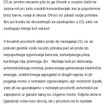
CO je smrtno nevaren plin, ki ga človek s svojimi čutili ne
zazna niti pri zelo visokih koncentracijah, ker je popolnoma
brez barve, vonja in okusa. Otroci so zaradi večje potrebe
tkiv po kisiku še dovzetnejši za zastrupitev s CO, zato se
zastrupijo hitreje kot odrasli.
V bivalnih prostorih lahko pride do nastajanja CO, če se
pokvari grelnik vode na plin, plinska peč ali pride do
nepopolnega zgorevanja bencina, zemeljskega plina,
kurilnega olja, premoga, drv… Nastaja tudi pri delovanju
avtomobilskega motorja, prenosnega generatorja električne
energije (električnega agregata) in drugih naprav, ki jih
poganja motor z notranjim zgorevanjem, npr. motornih črpalk,
zato jih ne uporabljamo v notranjih prostorih, avtomobil pa
zapeljemo iz garaže takoj, ko vžgemo motor. Odprta okna in
(garažna) vrata niso dovolj, da v prostoru ne bi nastale