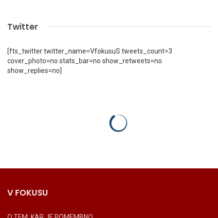
Twitter
[fts_twitter twitter_name=VfokusuS tweets_count=3
cover_photo=no stats_bar=no show_retweets=no
show_replies=no]
V FOKUSU
O TEM, KAR JE POMEMBNO.