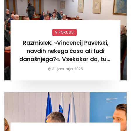
V FOKUSU
Razmislek: »Vincencij Pavelski,
navdih nekega časa ali tudi
današnjega?«. Vsekakor da, tudi
današnjega«
31. januarja, 2025