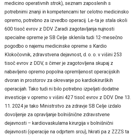
medicino operativnih strok), seznam zaposlenih s
potrebnimi znanji in kompetencami ter celotno medicinsko
opremo, potrebno za izvedbo operacij. Le-ta je stala okoli
600 tisoč evrov z DDV. Zaradi zagotavljanja nujnosti
specialne opreme je SB Celje sklenila tudi 12-mesečno
pogodbo o najemu medicinske opreme s Kardio
Klokočovnik, zdravstvena dejavnost, d. o. o. v višini 253
tisoč evrov z DDV, s čimer je zagotovljena skupaj z
nabavljeno opremo popolna opremljenost operacijskih
dvoran in prostorov za okrevanje po kardiokirurških
operacijah. Tako tudi ni bilo potrebno izpeljati dodatne
investicije v opremo v višini 427 tisoč evrov z DDV. Dne 13.
11. 2024 je tako Ministrstvo za zdravje SB Celje izdalo
dovoljenje za opravljanje bolnišnične zdravstvene
dejavnosti – kardiovaskularna kirurgija v bolnišnični
dejavnosti (operacije na odprtem srcu), hkrati pa z ZZZS ta