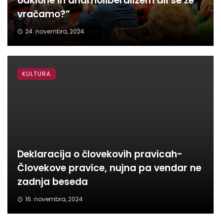
odklone in anarholiberalizem ali se že
vračamo?”
24. novembra, 2024
KULTURA
Deklaracija o človekovih pravicah-
Človekove pravice, nujna pa vendar ne
zadnja beseda
16. novembra, 2024