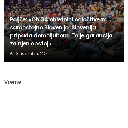
Poljče: »Ob 34 obletnici odločitve za
samostojno Slovenijo: Slovenija
pripada domoljubom. To je garancija
za njen obstoj«.
10. novembra, 2024
Vreme