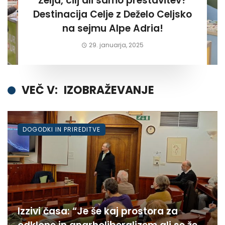
Želja, cilj ali samo prestavitev?
Destinacija Celje z Deželo Celjsko
na sejmu Alpe Adria!
29. januarja, 2025
VEČ V:
IZOBRAŽEVANJE
DOGODKI IN PRIREDITVE
Izzivi časa: “Je še kaj prostora za