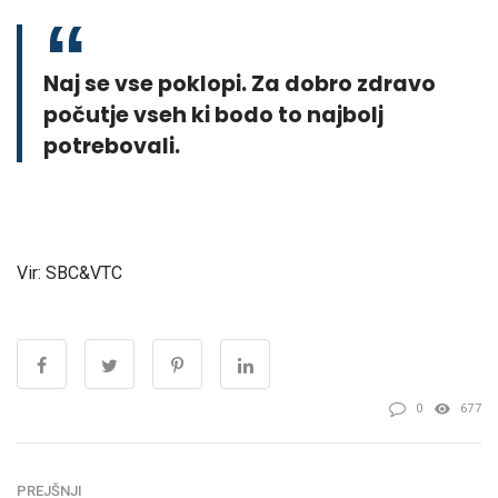
Naj se vse poklopi. Za dobro zdravo
počutje vseh ki bodo to najbolj
potrebovali.
Vir: SBC&VTC
0
677
PREJŠNJI