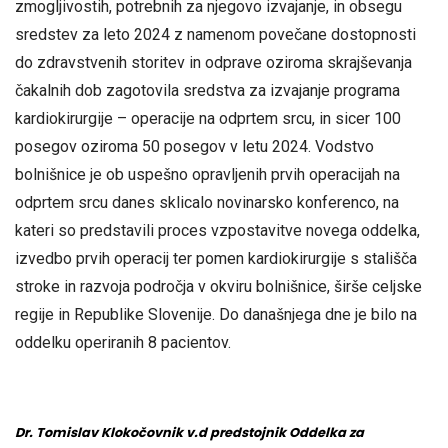
zmogljivostih, potrebnih za njegovo izvajanje, in obsegu
sredstev za leto 2024 z namenom povečane dostopnosti
do zdravstvenih storitev in odprave oziroma skrajševanja
čakalnih dob zagotovila sredstva za izvajanje programa
kardiokirurgije – operacije na odprtem srcu, in sicer 100
posegov oziroma 50 posegov v letu 2024. Vodstvo
bolnišnice je ob uspešno opravljenih prvih operacijah na
odprtem srcu danes sklicalo novinarsko konferenco, na
kateri so predstavili proces vzpostavitve novega oddelka,
izvedbo prvih operacij ter pomen kardiokirurgije s stališča
stroke in razvoja področja v okviru bolnišnice, širše celjske
regije in Republike Slovenije. Do današnjega dne je bilo na
oddelku operiranih 8 pacientov.
Dr. Tomislav Klokočovnik v.d predstojnik Oddelka za