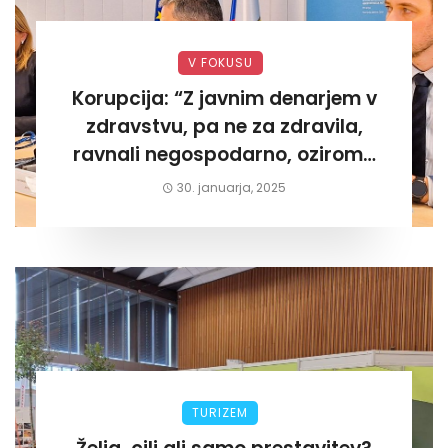
V FOKUSU
Korupcija: “Z javnim denarjem v
zdravstvu, pa ne za zdravila,
ravnali negospodarno, oziroma
za lastni žep. Tokrat na Žalskem«
30. januarja, 2025
TURIZEM