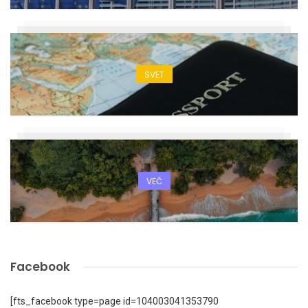
SVET
VEČ
Facebook
[fts_facebook type=page id=104003041353790