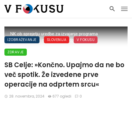
NK ob sprejetju uredbe za izvajanje programa
IZOBRAŽEVANJE
SLOVENIJA
V FOKUSU
kardiokirurgije – operacije na odprtem srcu
ZDRAVJE
SB Celje: »Končno. Upajmo da ne bo
več spotik. Že izvedene prve
operacije na odprtem srcu«
28. novembra, 2024
677 ogledi
0