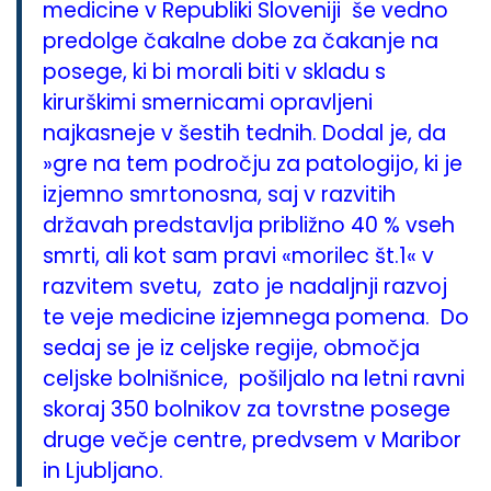
medicine v Republiki Sloveniji še vedno
predolge čakalne dobe za čakanje na
posege, ki bi morali biti v skladu s
kirurškimi smernicami opravljeni
najkasneje v šestih tednih. Dodal je, da
»gre na tem področju za patologijo, ki je
izjemno smrtonosna, saj v razvitih
državah predstavlja približno 40 % vseh
smrti, ali kot sam pravi «morilec št.1« v
razvitem svetu, zato je nadaljnji razvoj
te veje medicine izjemnega pomena. Do
sedaj se je iz celjske regije, območja
celjske bolnišnice, pošiljalo na letni ravni
skoraj 350 bolnikov za tovrstne posege
druge večje centre, predvsem v Maribor
in Ljubljano.