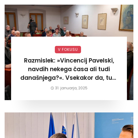
V FOKUSU
Razmislek: »Vincencij Pavelski,
navdih nekega časa ali tudi
današnjega?«. Vsekakor da, tudi
današnjega«
31. januarja, 2025