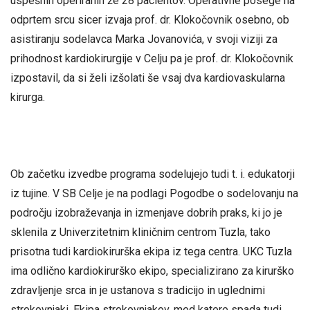
uspešnih operiranih že 28 pacientov. Operativne posege na
odprtem srcu sicer izvaja prof. dr. Klokočovnik osebno, ob
asistiranju sodelavca Marka Jovanovića, v svoji viziji za
prihodnost kardiokirurgije v Celju pa je prof. dr. Klokočovnik
izpostavil, da si želi izšolati še vsaj dva kardiovaskularna
kirurga.
Ob začetku izvedbe programa sodelujejo tudi t. i. edukatorji
iz tujine. V SB Celje je na podlagi Pogodbe o sodelovanju na
področju izobraževanja in izmenjave dobrih praks, ki jo je
sklenila z Univerzitetnim kliničnim centrom Tuzla, tako
prisotna tudi kardiokirurška ekipa iz tega centra. UKC Tuzla
ima odlično kardiokirurško ekipo, specializirano za kirurško
zdravljenje srca in je ustanova s tradicijo in uglednimi
strokovnjaki. Ekipa strokovnjakov, med katere spada tudi