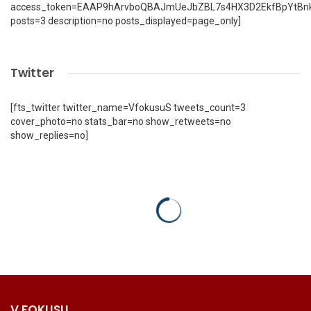
access_token=EAAP9hArvboQBAJmUeJbZBL7s4HX3D2EkfBpYtBn
posts=3 description=no posts_displayed=page_only]
Twitter
[fts_twitter twitter_name=VfokusuS tweets_count=3
cover_photo=no stats_bar=no show_retweets=no
show_replies=no]
V FOKUSU