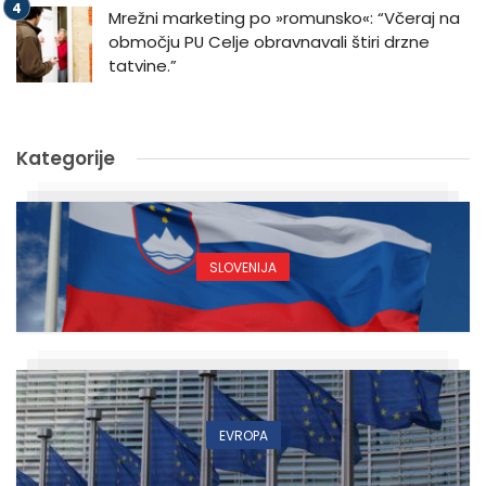
Mrežni marketing po »romunsko«: “Včeraj na
območju PU Celje obravnavali štiri drzne
tatvine.”
Kategorije
SLOVENIJA
EVROPA