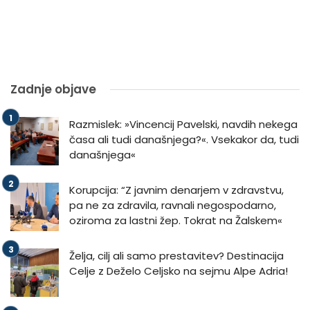
Zadnje objave
Razmislek: »Vincencij Pavelski, navdih nekega
časa ali tudi današnjega?«. Vsekakor da, tudi
današnjega«
Korupcija: “Z javnim denarjem v zdravstvu,
pa ne za zdravila, ravnali negospodarno,
oziroma za lastni žep. Tokrat na Žalskem«
Želja, cilj ali samo prestavitev? Destinacija
Celje z Deželo Celjsko na sejmu Alpe Adria!