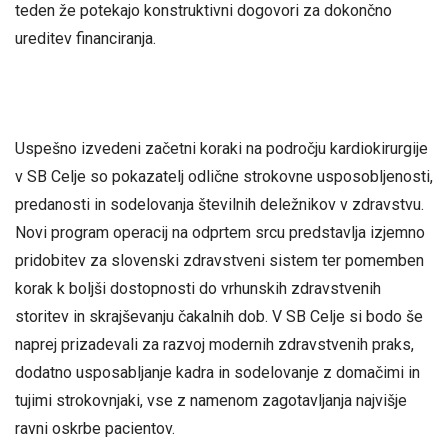
teden že potekajo konstruktivni dogovori za dokončno
ureditev financiranja.
Uspešno izvedeni začetni koraki na področju kardiokirurgije
v SB Celje so pokazatelj odlične strokovne usposobljenosti,
predanosti in sodelovanja številnih deležnikov v zdravstvu.
Novi program operacij na odprtem srcu predstavlja izjemno
pridobitev za slovenski zdravstveni sistem ter pomemben
korak k boljši dostopnosti do vrhunskih zdravstvenih
storitev in skrajševanju čakalnih dob. V SB Celje si bodo še
naprej prizadevali za razvoj modernih zdravstvenih praks,
dodatno usposabljanje kadra in sodelovanje z domačimi in
tujimi strokovnjaki, vse z namenom zagotavljanja najvišje
ravni oskrbe pacientov.