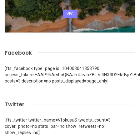
VEČ
Facebook
[fts_facebook type=page id=104003041353790
access_token=EAAP9hArvboQBAJmUeJbZBL7s4HX3D2EkfBpYtBn
posts=3 description=no posts_displayed=page_only]
Twitter
[fts_twitter twitter_name=VfokusuS tweets_count=3
cover_photo=no stats_bar=no show_retweets=no
show_replies=no]