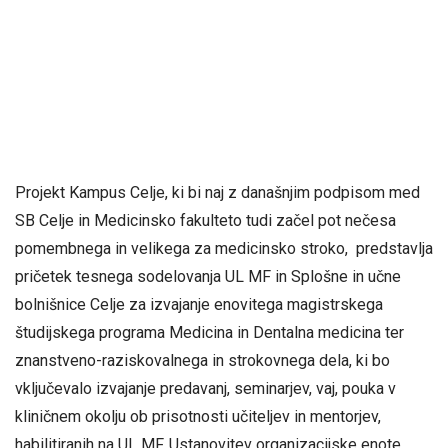
Projekt Kampus Celje, ki bi naj z današnjim podpisom med
SB Celje in Medicinsko fakulteto tudi začel pot nečesa
pomembnega in velikega za medicinsko stroko, predstavlja
pričetek tesnega sodelovanja UL MF in Splošne in učne
bolnišnice Celje za izvajanje enovitega magistrskega
študijskega programa Medicina in Dentalna medicina ter
znanstveno-raziskovalnega in strokovnega dela, ki bo
vključevalo izvajanje predavanj, seminarjev, vaj, pouka v
kliničnem okolju ob prisotnosti učiteljev in mentorjev,
habilitiranih na UL MF. Ustanovitev organizacijske enote