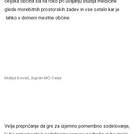
celjska občina šla na roko pri uvajanju študija medicine
glede morebitnih prostorskih zadev in vse ostalo kar je
lahko v domeni mestne občine.
Matija Kovač, župan MO Celje
Velja prepričanje da gre za izjemno pomembno sodelovanje,