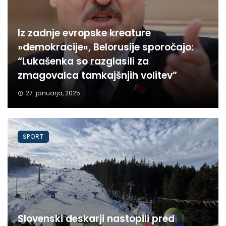
Iz zadnje evropske kreature
»demokracije«, Belorusije sporočajo:
“Lukašenka so razglasili za
zmagovalca tamkajšnjih volitev”
27. januarja, 2025
ŠPORT
Slovenski deskarji nastopili pred