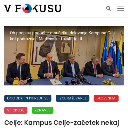
Ob podpisu pogodbe o pričetku delovanja Kampusa Celje
kot podružnice Medicinske fakultete UL
DOGODKI IN PRIREDITVE
IZOBRAŽEVANJE
SLOVENIJA
V FOKUSU
ZDRAVJE
Celje: Kampus Celje-začetek nekaj