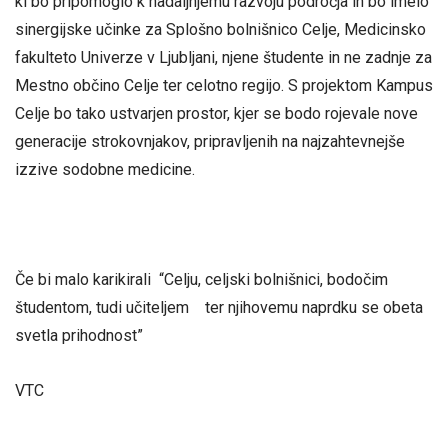
ki bo pripomoglo k nadaljnjemu razvoju področja in bo imelo
sinergijske učinke za Splošno bolnišnico Celje, Medicinsko
fakulteto Univerze v Ljubljani, njene študente in ne zadnje za
Mestno občino Celje ter celotno regijo. S projektom Kampus
Celje bo tako ustvarjen prostor, kjer se bodo rojevale nove
generacije strokovnjakov, pripravljenih na najzahtevnejše
izzive sodobne medicine.
Če bi malo karikirali “Celju, celjski bolnišnici, bodočim
študentom, tudi učiteljem ter njihovemu naprdku se obeta
svetla prihodnost”
VTC