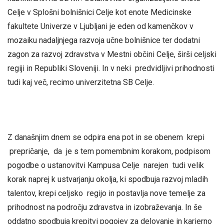
Celje v Splošni bolnišnici Celje kot enote Medicinske
fakultete Univerze v Ljubljani je eden od kamenčkov v
mozaiku nadaljnjega razvoja učne bolnišnice ter dodatni
zagon za razvoj zdravstva v Mestni občini Celje, širši celjski
regiji in Republiki Sloveniji. In v neki predvidljivi prihodnosti
tudi kaj več, recimo univerzitetna SB Celje.
Z današnjim dnem se odpira ena pot in se obenem krepi
prepričanje, da je s tem pomembnim korakom, podpisom
pogodbe o ustanovitvi Kampusa Celje narejen tudi velik
korak naprej k ustvarjanju okolja, ki spodbuja razvoj mladih
talentov, krepi celjsko regijo in postavlja nove temelje za
prihodnost na področju zdravstva in izobraževanja. In še
oddatno spodbuja krepitvi pogojev za delovanje in karierno