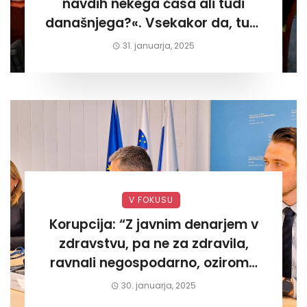
navdih nekega časa ali tudi
današnjega?«. Vsekakor da, tudi
današnjega«
31. januarja, 2025
V FOKUSU
Korupcija: “Z javnim denarjem v
zdravstvu, pa ne za zdravila,
ravnali negospodarno, oziroma
za lastni žep. Tokrat na Žalskem«
30. januarja, 2025