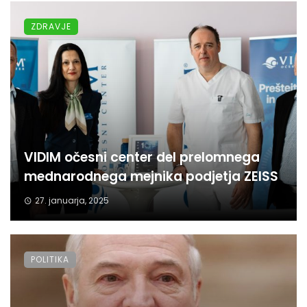
ZDRAVJE
VIDIM očesni center del prelomnega
mednarodnega mejnika podjetja ZEISS
27. januarja, 2025
POLITIKA