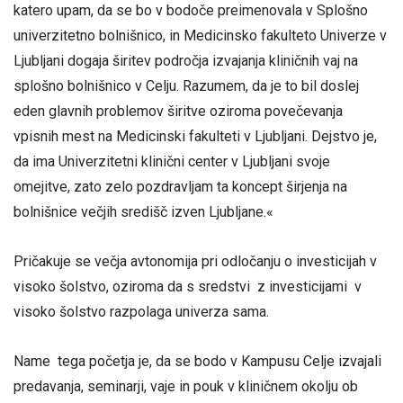
katero upam, da se bo v bodoče preimenovala v Splošno
univerzitetno bolnišnico, in Medicinsko fakulteto Univerze v
Ljubljani dogaja širitev področja izvajanja kliničnih vaj na
splošno bolnišnico v Celju. Razumem, da je to bil doslej
eden glavnih problemov širitve oziroma povečevanja
vpisnih mest na Medicinski fakulteti v Ljubljani. Dejstvo je,
da ima Univerzitetni klinični center v Ljubljani svoje
omejitve, zato zelo pozdravljam ta koncept širjenja na
bolnišnice večjih središč izven Ljubljane.«
Pričakuje se večja avtonomija pri odločanju o investicijah v
visoko šolstvo, oziroma da s sredstvi z investicijami v
visoko šolstvo razpolaga univerza sama.
Name tega početja je, da se bodo v Kampusu Celje izvajali
predavanja, seminarji, vaje in pouk v kliničnem okolju ob