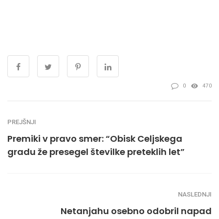
0
470
PREJŠNJI
Premiki v pravo smer: “Obisk Celjskega
gradu že presegel številke preteklih let”
NASLEDNJI
Netanjahu osebno odobril napad