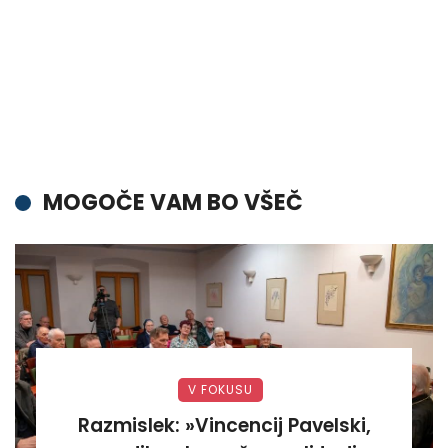
MOGOČE VAM BO VŠEČ
V FOKUSU
Razmislek: »Vincencij Pavelski,