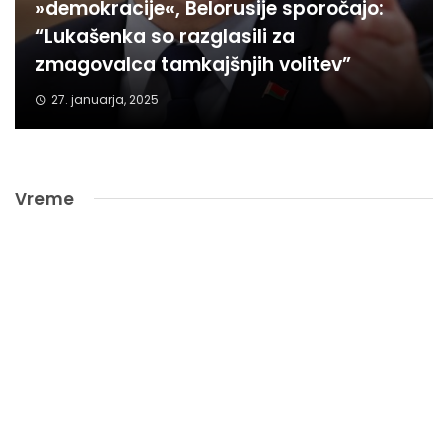
»demokracije«, Belorusije sporočajo:
“Lukašenka so razglasili za
zmagovalca tamkajšnjih volitev”
27. januarja, 2025
Vreme