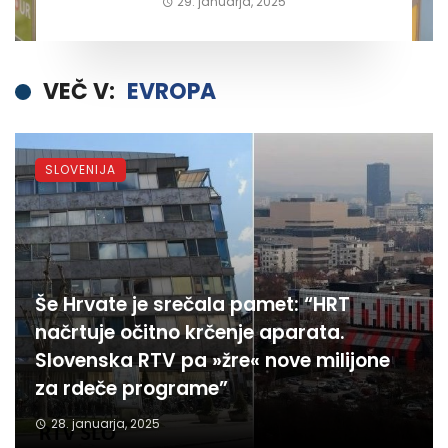
29. januarja, 2025
VEČ V:
EVROPA
SLOVENIJA
Še Hrvate je srečala pamet: “HRT
načrtuje očitno krčenje aparata.
Slovenska RTV pa »žre« nove milijone
za rdeče programe”
28. januarja, 2025