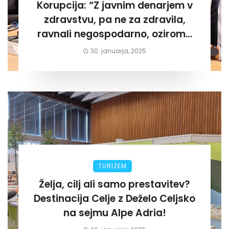
Korupcija: “Z javnim denarjem v
zdravstvu, pa ne za zdravila,
ravnali negospodarno, oziroma
za lastni žep. Tokrat na Žalskem«
30. januarja, 2025
TURIZEM
Želja, cilj ali samo prestavitev?
Destinacija Celje z Deželo Celjsko
na sejmu Alpe Adria!