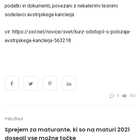
podatki in dokumenti, povezani z nekaterimi tesnimi
sodelavci avstrijskega kanclerja.
vir: https://siol.net/novice/svet/kurz-odstopil-s-polozaja-
avstrijskega-kanclerja-563218
0
332
PREJŠNJI
Sprejem za maturante, ki so na maturi 2021
dosegli vse možne točke