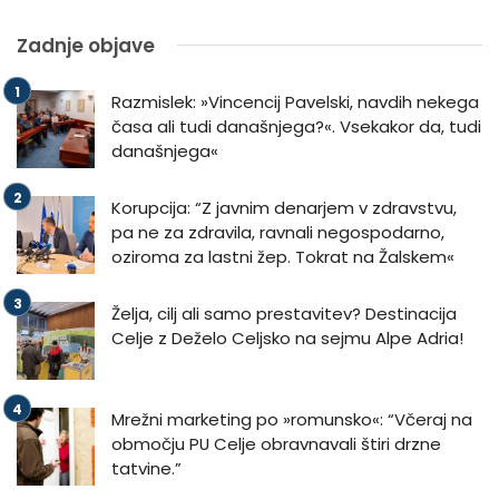
Zadnje objave
Razmislek: »Vincencij Pavelski, navdih nekega
časa ali tudi današnjega?«. Vsekakor da, tudi
današnjega«
Korupcija: “Z javnim denarjem v zdravstvu,
pa ne za zdravila, ravnali negospodarno,
oziroma za lastni žep. Tokrat na Žalskem«
Želja, cilj ali samo prestavitev? Destinacija
Celje z Deželo Celjsko na sejmu Alpe Adria!
Mrežni marketing po »romunsko«: “Včeraj na
območju PU Celje obravnavali štiri drzne
tatvine.”