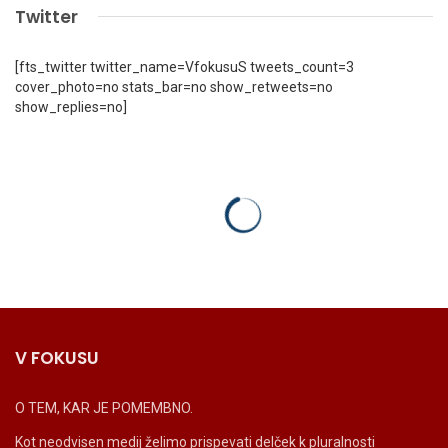
Twitter
[fts_twitter twitter_name=VfokusuS tweets_count=3
cover_photo=no stats_bar=no show_retweets=no
show_replies=no]
V FOKUSU
O TEM, KAR JE POMEMBNO.
Kot neodvisen medij želimo prispevati delček k pluralnosti