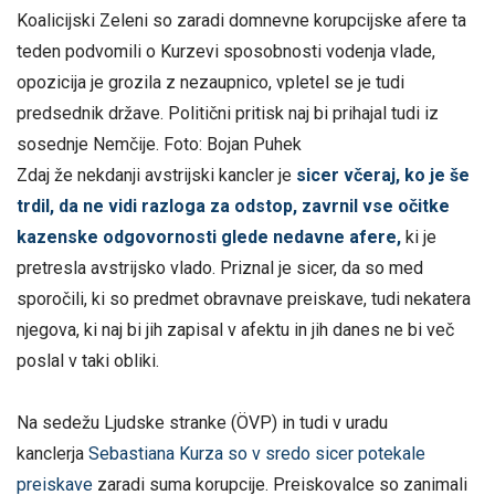
Koalicijski Zeleni so zaradi domnevne korupcijske afere ta
teden podvomili o Kurzevi sposobnosti vodenja vlade,
opozicija je grozila z nezaupnico, vpletel se je tudi
predsednik države. Politični pritisk naj bi prihajal tudi iz
sosednje Nemčije.
Foto: Bojan Puhek
Zdaj že nekdanji avstrijski kancler je
sicer včeraj, ko je še
trdil, da ne vidi razloga za odstop, zavrnil vse očitke
kazenske odgovornosti glede nedavne afere,
ki je
pretresla avstrijsko vlado. Priznal je sicer, da so med
sporočili, ki so predmet obravnave preiskave, tudi nekatera
njegova, ki naj bi jih zapisal v afektu in jih danes ne bi več
poslal v taki obliki.
Na sedežu Ljudske stranke (ÖVP) in tudi v uradu
kanclerja
Sebastiana Kurza so v sredo sicer potekale
preiskave
zaradi suma korupcije. Preiskovalce so zanimali