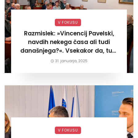
V FOKUSU
Razmislek: »Vincencij Pavelski,
navdih nekega časa ali tudi
današnjega?«. Vsekakor da, tudi
današnjega«
31. januarja, 2025
V FOKUSU