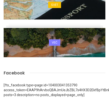
SVET
VEČ
Facebook
[fts_facebook type=page id=104003041353790
access_token=EAAP9hArvboQBAJmUeJbZBL7s4HX3D2EkfBpYtBn
posts=3 description=no posts_displayed=page_only]