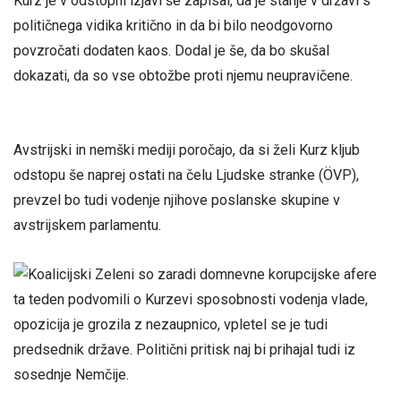
Kurz je v odstopni izjavi še zapisal, da je stanje v državi s
političnega vidika kritično in da bi bilo neodgovorno
povzročati dodaten kaos. Dodal je še, da bo skušal
dokazati, da so vse obtožbe proti njemu neupravičene.
Avstrijski in nemški mediji poročajo, da si želi Kurz kljub
odstopu še naprej ostati na čelu Ljudske stranke (ÖVP),
prevzel bo tudi vodenje njihove poslanske skupine v
avstrijskem parlamentu.