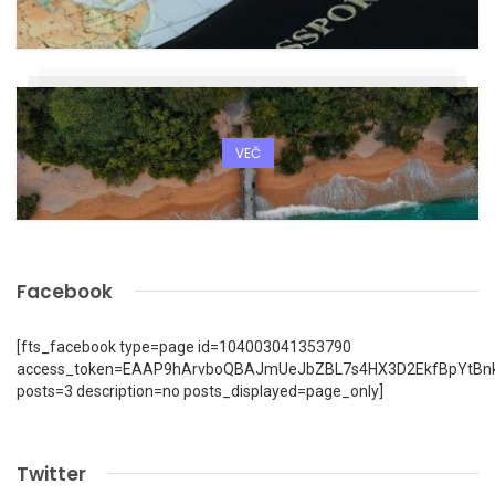
VEČ
Facebook
[fts_facebook type=page id=104003041353790
access_token=EAAP9hArvboQBAJmUeJbZBL7s4HX3D2EkfBpYtBn
posts=3 description=no posts_displayed=page_only]
Twitter