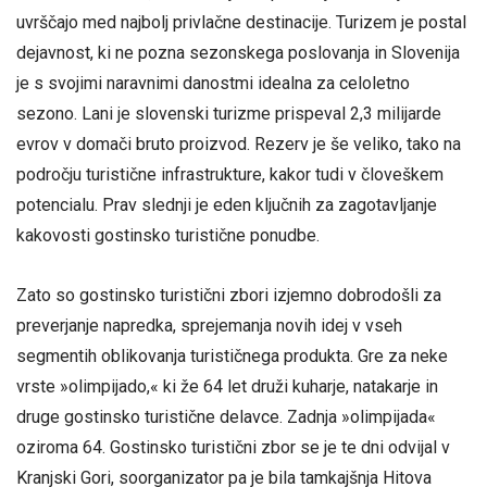
uvrščajo med najbolj privlačne destinacije. Turizem je postal
dejavnost, ki ne pozna sezonskega poslovanja in Slovenija
je s svojimi naravnimi danostmi idealna za celoletno
sezono. Lani je slovenski turizme prispeval 2,3 milijarde
evrov v domači bruto proizvod. Rezerv je še veliko, tako na
področju turistične infrastrukture, kakor tudi v človeškem
potencialu. Prav slednji je eden ključnih za zagotavljanje
kakovosti gostinsko turistične ponudbe.
Zato so gostinsko turistični zbori izjemno dobrodošli za
preverjanje napredka, sprejemanja novih idej v vseh
segmentih oblikovanja turističnega produkta. Gre za neke
vrste »olimpijado,« ki že 64 let druži kuharje, natakarje in
druge gostinsko turistične delavce. Zadnja »olimpijada«
oziroma 64. Gostinsko turistični zbor se je te dni odvijal v
Kranjski Gori, soorganizator pa je bila tamkajšnja Hitova