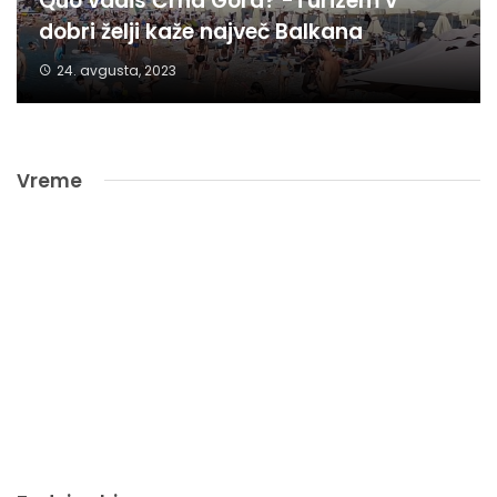
Quo vadis Črna Gora? -Turizem v
dobri želji kaže največ Balkana
24. avgusta, 2023
Vreme