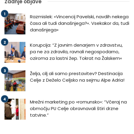
Zadnje objave
Razmislek: »Vincencij Pavelski, navdih nekega
časa ali tudi današnjega?«. Vsekakor da, tudi
današnjega«
Korupcija: “Z javnim denarjem v zdravstvu,
pa ne za zdravila, ravnali negospodarno,
oziroma za lastni žep. Tokrat na Žalskem«
Želja, cilj ali samo prestavitev? Destinacija
Celje z Deželo Celjsko na sejmu Alpe Adria!
Mrežni marketing po »romunsko«: “Včeraj na
območju PU Celje obravnavali štiri drzne
tatvine.”