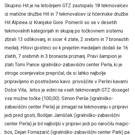
Skupino Hit je na letošnjem GTZ zastopalo 18 tekmovalcev
iz matične družbe Hit in 7 tekmovalcev iz hčerinske družbe
Hit Alpinea iz Kranjske Gore. Pomerili so se v desetih
tekmovalnih kategorijah in skupaj po točkovnem sistemu
zbrali 13 odlikovanj, in sicer 4 zlate, 2 srebrni in 7 bronastih
medalj. Hitovi gostinci so k prejetim medaljam dodali še 16
zlatih, 7 srebrnih in 3 bronasta priznanj. Pravi šampion je
zlati Tomi Pance igralniško-zabaviščni center Perla, ki je
stroge ocenjevalce prepričal, da si lahko najbolje
pripravljeno in postreženo kavo privoščite v Perlini kavarni
Dolce Vita, letos je edini na vseh tekmovanjih GTZ dosegel
vse možne točke (100,00). Simon Perše (igralniško-
zabaviščni center Perla) je zmagal na tekmovanju v pripravi
jedi pred gosti, Boštjan Jamšček (igralniško-zabaviščni
center Perla) je bil najboljši v pripravi jedi po naročilu magic-
box, Dejan Fornazarič (igralniško-zabaviščni center Park) pa