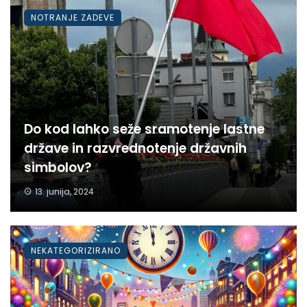
NOTRANJE ZADEVE
Do kod lahko seže sramotenje lastne
države in razvrednotenje državnih
simbolov?
13. junija, 2024
NEKATEGORIZIRANO