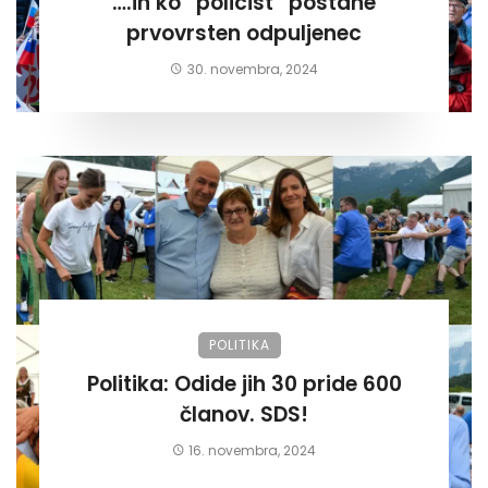
….in ko “policist” postane
prvovrsten odpuljenec
30. novembra, 2024
POLITIKA
Politika: Odide jih 30 pride 600
članov. SDS!
16. novembra, 2024