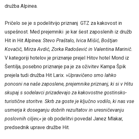
družba Alpinea.
Pričelo se je s podelitvijo priznanj GTZ za kakovost in
uspešnost. Med prejemniki je kar šest zaposlenih iz družb
Hit in Hit Alpinea:
Stevo Praštalo, Ivica Mišić, Boštjan
Kovačič, Mirza Avdić, Zorka Radošević in Valentina Marinič.
V kategoriji hotelov je priznanje prejel Hitov hotel Mond iz
Šentilja, posebno priznanje pa je za oživitev Kampa Špik
prejela tudi družba Hit Larix. »
Upravičeno smo lahko
ponosni na naše zaposlene, prejemnike priznanj, ki si v Hitu
skupaj s sodelavci prizadevajo za kakovostne gostinsko-
turistične storitve. Skrb za goste je ključno vodilo, ki nas vse
usmerja k doseganju dobrih rezultatov in uresničevanju
poslovnih ciljev,«
je ob podelitvi povedal Janez Mlakar,
predsednik uprave družbe Hit.