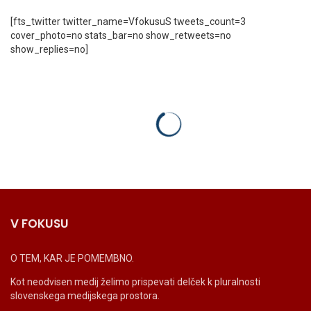
[fts_twitter twitter_name=VfokusuS tweets_count=3
cover_photo=no stats_bar=no show_retweets=no
show_replies=no]
V FOKUSU
O TEM, KAR JE POMEMBNO.
Kot neodvisen medij želimo prispevati delček k pluralnosti
slovenskega medijskega prostora.
_______________________