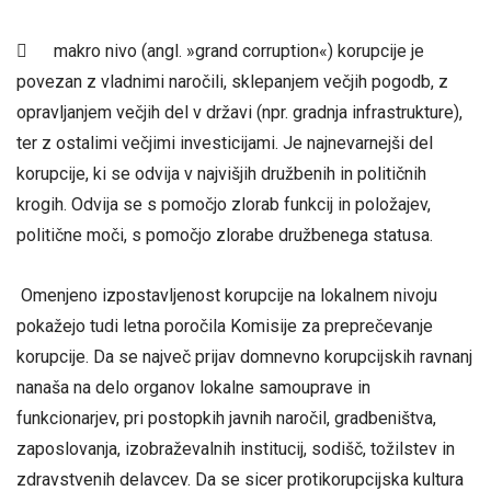
 makro nivo (angl. »grand corruption«) korupcije je
povezan z vladnimi naročili, sklepanjem večjih pogodb, z
opravljanjem večjih del v državi (npr. gradnja infrastrukture),
ter z ostalimi večjimi investicijami. Je najnevarnejši del
korupcije, ki se odvija v najvišjih družbenih in političnih
krogih. Odvija se s pomočjo zlorab funkcij in položajev,
politične moči, s pomočjo zlorabe družbenega statusa.
Omenjeno izpostavljenost korupcije na lokalnem nivoju
pokažejo tudi letna poročila Komisije za preprečevanje
korupcije. Da se največ prijav domnevno korupcijskih ravnanj
nanaša na delo organov lokalne samouprave in
funkcionarjev, pri postopkih javnih naročil, gradbeništva,
zaposlovanja, izobraževalnih institucij, sodišč, tožilstev in
zdravstvenih delavcev. Da se sicer protikorupcijska kultura