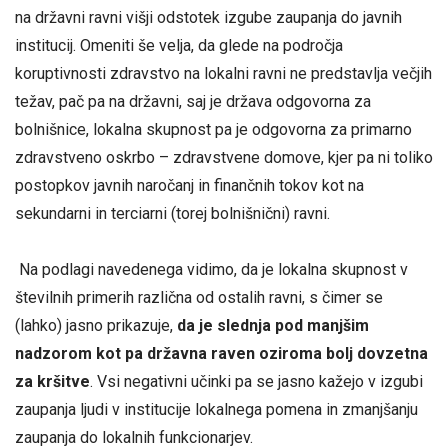
na državni ravni višji odstotek izgube zaupanja do javnih
institucij. Omeniti še velja, da glede na področja
koruptivnosti zdravstvo na lokalni ravni ne predstavlja večjih
težav, pač pa na državni, saj je država odgovorna za
bolnišnice, lokalna skupnost pa je odgovorna za primarno
zdravstveno oskrbo – zdravstvene domove, kjer pa ni toliko
postopkov javnih naročanj in finančnih tokov kot na
sekundarni in terciarni (torej bolnišnični) ravni.
Na podlagi navedenega vidimo, da je lokalna skupnost v
številnih primerih različna od ostalih ravni, s čimer se
(lahko) jasno prikazuje,
da je slednja pod manjšim
nadzorom kot pa državna raven oziroma bolj dovzetna
za kršitve
. Vsi negativni učinki pa se jasno kažejo v izgubi
zaupanja ljudi v institucije lokalnega pomena in zmanjšanju
zaupanja do lokalnih funkcionarjev.