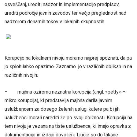
osveščanj, urediti nadzor in implementacijo predpisov,
urediti področje javnih zavodov ter večjo preglednost nad
nadzorom denarnih tokov v lokalnih skupnostih.
Korupcijo na lokalnem nivoju moramo najprej spoznati, da pa
jo sploh lahko opazimo. Zaznamo jo v različnih oblikah in na
različnih nivojih:
– majhna oziroma neznatna korupcija (angl. »petty« –
mikro korupcija), ki predstavlja majhna darila javnim
uslužbencem za dosego želenih uslug, katere pa bi jih
uslužbenci morali narediti že po svoji dolžnosti. Korupcija na
tem nivoju je vezana na tiste uslužbence, ki imajo opravka z
dokumentacijo in izdajo dovoljenj. Ljudje so do takšne