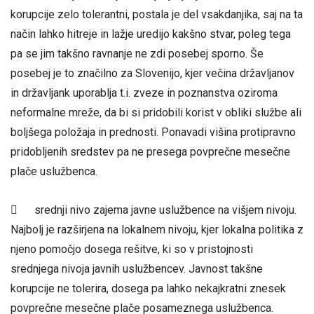
korupcije zelo tolerantni, postala je del vsakdanjika, saj na ta
način lahko hitreje in lažje uredijo kakšno stvar, poleg tega
pa se jim takšno ravnanje ne zdi posebej sporno. Še
posebej je to značilno za Slovenijo, kjer večina državljanov
in državljank uporablja t.i. zveze in poznanstva oziroma
neformalne mreže, da bi si pridobili korist v obliki službe ali
boljšega položaja in prednosti. Ponavadi višina protipravno
pridobljenih sredstev pa ne presega povprečne mesečne
plače uslužbenca.
 srednji nivo zajema javne uslužbence na višjem nivoju.
Najbolj je razširjena na lokalnem nivoju, kjer lokalna politika z
njeno pomočjo dosega rešitve, ki so v pristojnosti
srednjega nivoja javnih uslužbencev. Javnost takšne
korupcije ne tolerira, dosega pa lahko nekajkratni znesek
povprečne mesečne plače posameznega uslužbenca.