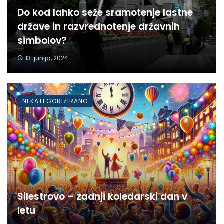
Do kod lahko seže sramotenje lastne
države in razvrednotenje državnih
simbolov?
13. junija, 2024
NEKATEGORIZIRANO
Silestrovo – zadnji koledarski dan v
letu