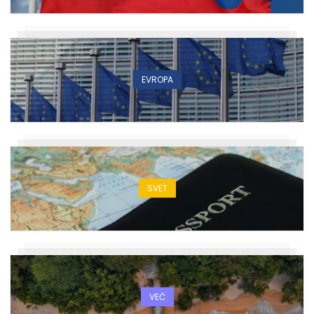
EVROPA
SVET
VEČ