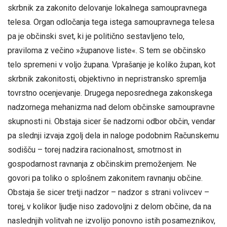
skrbnik za zakonito delovanje lokalnega samoupravnega
telesa. Organ odločanja tega istega samoupravnega telesa
pa je občinski svet, ki je politično sestavljeno telo,
praviloma z večino »županove liste«. S tem se občinsko
telo spremeni v voljo župana. Vprašanje je koliko župan, kot
skrbnik zakonitosti, objektivno in nepristransko spremlja
tovrstno ocenjevanje. Drugega neposrednega zakonskega
nadzornega mehanizma nad delom občinske samoupravne
skupnosti ni. Obstaja sicer še nadzorni odbor občin, vendar
pa slednji izvaja zgolj dela in naloge podobnim Računskemu
sodišču – torej nadzira racionalnost, smotrnost in
gospodarnost ravnanja z občinskim premoženjem. Ne
govori pa toliko o splošnem zakonitem ravnanju občine.
Obstaja še sicer tretji nadzor – nadzor s strani volivcev –
torej, v kolikor ljudje niso zadovoljni z delom občine, da na
naslednjih volitvah ne izvolijo ponovno istih posameznikov,