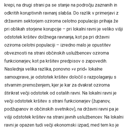
krepi, na drugi strani pa se stanje na področju zaznanih in
odkritih koruptivnih ravnanj slabša. Do razlik v primerjavi z
državnim sektorjem oziroma celotno populacijo prihaja že
pri oblikah storjene korupcije – pri lokalni ravni je veliko višji
odstotek kršitev dolžnega ravnanja, kot pa pri državni
oziroma celotni populaciji – izredno malo je opustitev
obveznosti na strani občinskih uslužbencev oziroma
funkcionarjev, kot pa kršitev predpisov o zapovedih.
Naslednja velika razlika, ponovno »v prid« lokalne
samouprave, je odstotek kršitev določil o razpolaganju s
stvarnim premoženjem, kjer je kar za dvakrat oziroma
štirikrat večji odstotek od ostalih ravni. Na lokalni ravni je
večji odstotek kršitev s strani funkcionarjev (županov,
podžupanov in občinskih svetnikov), na državni ravni pa je
višji odstotek kršitev na strani javnih uslužbencev. Na lokalni
ravni je opazen tudi večji ekonomski izpad, med tem ko je