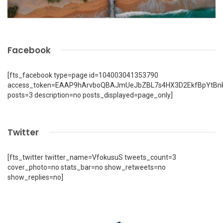
Facebook
[fts_facebook type=page id=104003041353790
access_token=EAAP9hArvboQBAJmUeJbZBL7s4HX3D2EkfBpYtBn
posts=3 description=no posts_displayed=page_only]
Twitter
[fts_twitter twitter_name=VfokusuS tweets_count=3
cover_photo=no stats_bar=no show_retweets=no
show_replies=no]