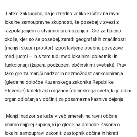
Lahko zaključimo, da je izredno veliko kršitev na ravni
lokalne samoupravne skupnosti, še posebej v zvezi z
razpolaganjem s stvarnim premoženjem. Gre za tipično
okolje, kjer so še posebej, zaradi geografskih značilnosti
(manjši skupni prostor) izpostavljene osebne povezave
med ljudmi – in s tem tudi med lokalnimi oblastniki in
funkcionarji (župani, podžupani, občinskimi svetniki). Prav
tako gre za manjši nadzor in nezmožnost sankcioniranja
(glede na določbe Kazenskega zakonika Republike
Slovenije) kolektivnih organov (občinskega sveta, ki je edini
organ odločanja v občini) za posamezna kazniva dejanja.
Manjši nadzor se kaže v več smereh: na ravni občine
imamo najprej župana, ki je glede na določbe Zakona o
lokalni samoupravi zakoniti zastopnik občine in hkrati