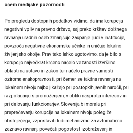
očem medijske pozornosti.
Po pregledu dostopnih podatkov vidimo, da ima korupcija
negativni vpliv na pravno državo, saj preko kršitev dolžnega
ravnanja uradnih oseb zmanjšuje zaupanje ljudi v institucije,
povzroča negativne ekonomske učinke in uničuje lokalno
življenjsko okolje. Prav tako lahko ugotovimo, da je bilo s
korupcijo največkrat kršeno načelo vezanosti izvršilne
oblasti na ustavo in zakon ter načelo pravne varnosti
oziroma enakopravnosti, pri čemer se takšna ravnanja na
lokalnem nivoju najbolj kažejo pri postopkih javnih naročil, pri
razpolaganju s premoženjem, v obliki nasprotja interesov in
pri delovanju funkcionarjev. Slovenija bi morala pri
preprečevanju korupcije na lokalnem nivoju poleg že
obstoječega, vzpostaviti tudi mehanizme za avtomatično
zaznavo ravnanj; povečati pogostost izobraževanj in