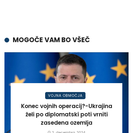
MOGOČE VAM BO VŠEČ
VOJNA OBMOČJA
Konec vojnih operacij?-Ukrajina
želi po diplomatski poti vrniti
zasedena ozemlja
2. decembra, 2024