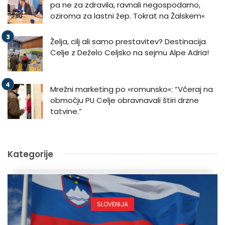
pa ne za zdravila, ravnali negospodarno,
oziroma za lastni žep. Tokrat na Žalskem«
Želja, cilj ali samo prestavitev? Destinacija
Celje z Deželo Celjsko na sejmu Alpe Adria!
Mrežni marketing po »romunsko«: “Včeraj na
območju PU Celje obravnavali štiri drzne
tatvine.”
Kategorije
SLOVENIJA