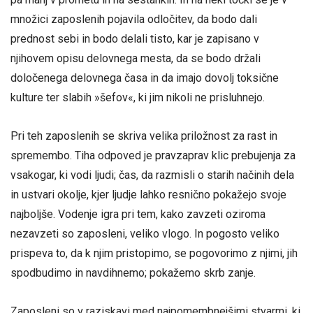
množici zaposlenih pojavila odločitev, da bodo dali
prednost sebi in bodo delali tisto, kar je zapisano v
njihovem opisu delovnega mesta, da se bodo držali
določenega delovnega časa in da imajo dovolj toksične
kulture ter slabih »šefov«, ki jim nikoli ne prisluhnejo.
Pri teh zaposlenih se skriva velika priložnost za rast in
spremembo. Tiha odpoved je pravzaprav klic prebujenja za
vsakogar, ki vodi ljudi; čas, da razmisli o starih načinih dela
in ustvari okolje, kjer ljudje lahko resnično pokažejo svoje
najboljše. Vodenje igra pri tem, kako zavzeti oziroma
nezavzeti so zaposleni, veliko vlogo. In pogosto veliko
prispeva to, da k njim pristopimo, se pogovorimo z njimi, jih
spodbudimo in navdihnemo; pokažemo skrb zanje.
Zaposleni so v raziskavi med najpomembnejšimi stvarmi, ki