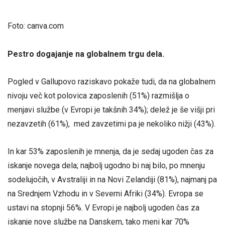
Foto: canva.com
Pestro dogajanje na globalnem trgu dela.
Pogled v Gallupovo raziskavo pokaže tudi, da na globalnem
nivoju več kot polovica zaposlenih (51%) razmišlja o
menjavi službe (v Evropi je takšnih 34%); delež je še višji pri
nezavzetih (61%), med zavzetimi pa je nekoliko nižji (43%).
In kar 53% zaposlenih je mnenja, da je sedaj ugoden čas za
iskanje novega dela; najbolj ugodno bi naj bilo, po mnenju
sodelujočih, v Avstraliji in na Novi Zelandiji (81%), najmanj pa
na Srednjem Vzhodu in v Severni Afriki (34%). Evropa se
ustavi na stopnji 56%. V Evropi je najbolj ugoden čas za
iskanje nove službe na Danskem, tako meni kar 70%