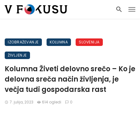
IZOBRAŽEVANJE
KOLUMNA
SLOVENIJA
ŽIVLJENJE
Kolumna Živeti delovno srečo – Ko je
delovna sreča način življenja, je
večja tudi gospodarska rast
7. julija, 2023
614 ogledi
0