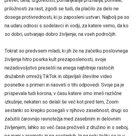
preveč dela, izgorelosti, pomanjkanja priznanja, pohvale,
priložnosti za rast, zgodi se tudi, da plačilo za delo ne
dosega protivrednosti, ki jo zaposleni ustvari. Najbolj pa so
na udaru odnosi s sodelavci in vodji, za katere vemo, da ko
so dobri, ustvarjajo dobro življenje; na vseh področjih.
Tokrat so predvsem mladi, ki jih že na začetku poslovnega
življenja hitro posrka kult prezaposlenosti, svoje
nezadovoljstvo preselili na enega najhitreje rastočih
družabnih omrežij TikTok in objavljali številne video
posnetke s primeri in nasveti o tihi odpovedi. Svoje pa je
prispevala tudi korona, v času katere smo imeli različne
izkušnje; nekateri so delali še več kot pred tem, Zoom
sestanki so krepko posegali v njihovo zasebnost, drugi so
začutili čarovnijo ravnotežja med zasebnim in delovnim
življenjem, lahko so več časa preživeli z družino in s seboj,
pa manj v prometu in na sestankih. In na neki točki se je v