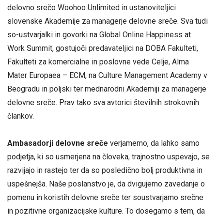
delovno srečo Woohoo Unlimited in ustanoviteljici
slovenske Akademije za managerje delovne sreče. Sva tudi
so-ustvarjalki in govorki na Global Online Happiness at
Work Summit, gostujoči predavateljici na DOBA Fakulteti,
Fakulteti za komercialne in poslovne vede Celje, Alma
Mater Europaea – ECM, na Culture Management Academy v
Beogradu in poljski ter mednarodni Akademiji za managerje
delovne sreče. Prav tako sva avtorici številnih strokovnih
člankov.
Ambasadorji delovne sreče
verjamemo, da lahko samo
podjetja, ki so usmerjena na človeka, trajnostno uspevajo, se
razvijajo in rastejo ter da so posledično bolj produktivna in
uspešnejša. Naše poslanstvo je, da dvigujemo zavedanje o
pomenu in koristih delovne sreče ter soustvarjamo srečne
in pozitivne organizacijske kulture. To dosegamo s tem, da