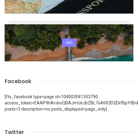
VEČ
Facebook
[fts_facebook type=page id=104003041353790
access_token=EAAP9hArvboQBAJmUeJbZBL7s4HX3D2EkfBpYtBn
posts=3 description=no posts_displayed=page_only]
Twitter