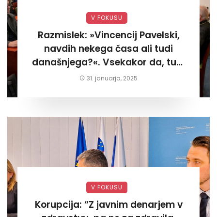
V FOKUSU
Razmislek: »Vincencij Pavelski,
navdih nekega časa ali tudi
današnjega?«. Vsekakor da, tudi
današnjega«
31. januarja, 2025
V FOKUSU
Korupcija: “Z javnim denarjem v