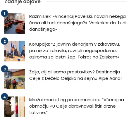
Zadnje objave
Razmislek: »Vincencij Pavelski, navdih nekega
časa ali tudi današnjega?«. Vsekakor da, tudi
današnjega«
Korupcija: “Z javnim denarjem v zdravstvu,
pa ne za zdravila, ravnali negospodarno,
oziroma za lastni žep. Tokrat na Žalskem«
Želja, cilj ali samo prestavitev? Destinacija
Celje z Deželo Celjsko na sejmu Alpe Adria!
Mrežni marketing po »romunsko«: “Včeraj na
območju PU Celje obravnavali štiri drzne
tatvine.”