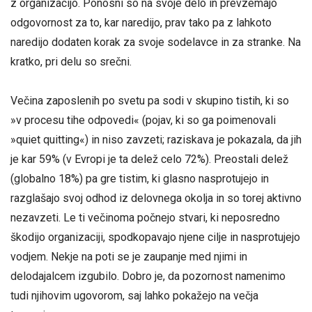
z organizacijo. Ponosni so na svoje delo in prevzemajo
odgovornost za to, kar naredijo, prav tako pa z lahkoto
naredijo dodaten korak za svoje sodelavce in za stranke. Na
kratko, pri delu so srečni.
Večina zaposlenih po svetu pa sodi v skupino tistih, ki so
»v procesu tihe odpovedi« (pojav, ki so ga poimenovali
»quiet quitting«) in niso zavzeti; raziskava je pokazala, da jih
je kar 59% (v Evropi je ta delež celo 72%). Preostali delež
(globalno 18%) pa gre tistim, ki glasno nasprotujejo in
razglašajo svoj odhod iz delovnega okolja in so torej aktivno
nezavzeti. Le ti večinoma počnejo stvari, ki neposredno
škodijo organizaciji, spodkopavajo njene cilje in nasprotujejo
vodjem. Nekje na poti se je zaupanje med njimi in
delodajalcem izgubilo. Dobro je, da pozornost namenimo
tudi njihovim ugovorom, saj lahko pokažejo na večja