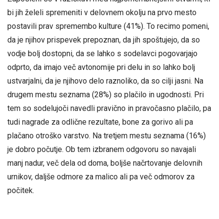
bi jih želeli spremeniti v delovnem okolju na prvo mesto
postavili prav spremembo kulture (41%). To recimo pomeni,
da je njihov prispevek prepoznan, da jih spoštujejo, da so
vodje bolj dostopni, da se lahko s sodelavci pogovarjajo
odprto, da imajo več avtonomije pri delu in so lahko bolj
ustvarjalni, da je njihovo delo raznoliko, da so cilji jasni. Na
drugem mestu seznama (28%) so plačilo in ugodnosti. Pri
tem so sodelujoči navedli pravično in pravočasno plačilo, pa
tudi nagrade za odlične rezultate, bone za gorivo ali pa
plačano otroško varstvo. Na tretjem mestu seznama (16%)
je dobro počutje. Ob tem izbranem odgovoru so navajali
manj nadur, več dela od doma, boljše načrtovanje delovnih
urnikov, daljše odmore za malico ali pa več odmorov za
počitek.