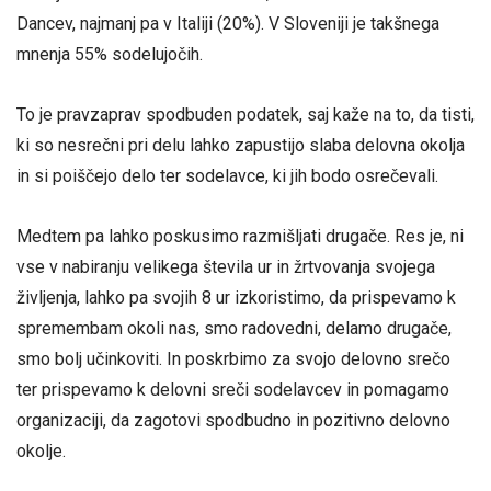
Dancev, najmanj pa v Italiji (20%). V Sloveniji je takšnega
mnenja 55% sodelujočih.
To je pravzaprav spodbuden podatek, saj kaže na to, da tisti,
ki so nesrečni pri delu lahko zapustijo slaba delovna okolja
in si poiščejo delo ter sodelavce, ki jih bodo osrečevali.
Medtem pa lahko poskusimo razmišljati drugače. Res je, ni
vse v nabiranju velikega števila ur in žrtvovanja svojega
življenja, lahko pa svojih 8 ur izkoristimo, da prispevamo k
spremembam okoli nas, smo radovedni, delamo drugače,
smo bolj učinkoviti. In poskrbimo za svojo delovno srečo
ter prispevamo k delovni sreči sodelavcev in pomagamo
organizaciji, da zagotovi spodbudno in pozitivno delovno
okolje.