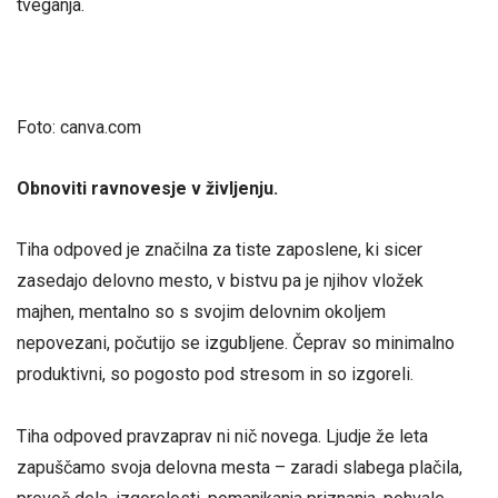
tveganja.
Foto: canva.com
Obnoviti ravnovesje v življenju.
Tiha odpoved je značilna za tiste zaposlene, ki sicer
zasedajo delovno mesto, v bistvu pa je njihov vložek
majhen, mentalno so s svojim delovnim okoljem
nepovezani, počutijo se izgubljene. Čeprav so minimalno
produktivni, so pogosto pod stresom in so izgoreli.
Tiha odpoved pravzaprav ni nič novega. Ljudje že leta
zapuščamo svoja delovna mesta – zaradi slabega plačila,