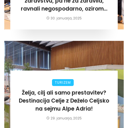
zdravstvu, pa ne za zdravila,
ravnali negospodarno, oziroma
za lastni žep. Tokrat na Žalskem«
30. januarja, 2025
TURIZEM
Želja, cilj ali samo prestavitev?
Destinacija Celje z Deželo Celjsko
na sejmu Alpe Adria!
29. januarja, 2025