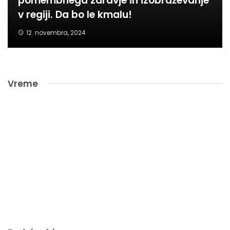
pomembnega zdravje in izobraževanje
v regiji. Da bo le kmalu!
12. novembra, 2024
Vreme