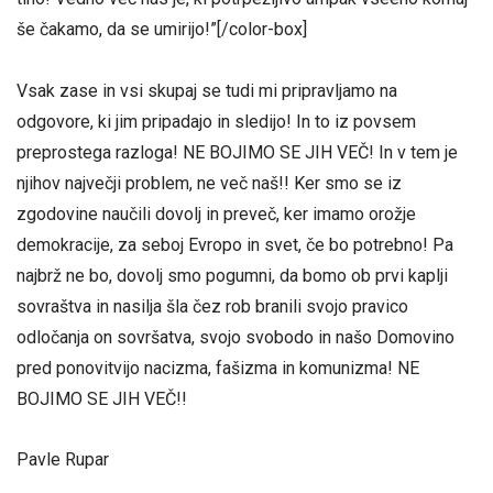
še čakamo, da se umirijo!”[/color-box]
Vsak zase in vsi skupaj se tudi mi pripravljamo na
odgovore, ki jim pripadajo in sledijo! In to iz povsem
preprostega razloga! NE BOJIMO SE JIH VEČ! In v tem je
njihov največji problem, ne več naš!! Ker smo se iz
zgodovine naučili dovolj in preveč, ker imamo orožje
demokracije, za seboj Evropo in svet, če bo potrebno! Pa
najbrž ne bo, dovolj smo pogumni, da bomo ob prvi kaplji
sovraštva in nasilja šla čez rob branili svojo pravico
odločanja on sovršatva, svojo svobodo in našo Domovino
pred ponovitvijo nacizma, fašizma in komunizma! NE
BOJIMO SE JIH VEČ!!
Pavle Rupar