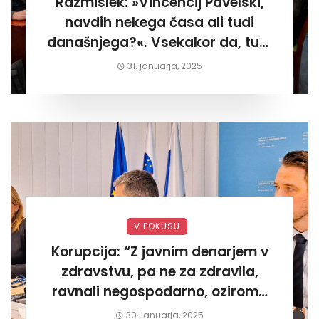
Razmislek: »Vincencij Pavelski,
navdih nekega časa ali tudi
današnjega?«. Vsekakor da, tudi
današnjega«
31. januarja, 2025
V FOKUSU
Korupcija: “Z javnim denarjem v
zdravstvu, pa ne za zdravila,
ravnali negospodarno, oziroma
za lastni žep. Tokrat na Žalskem«
30. januarja, 2025