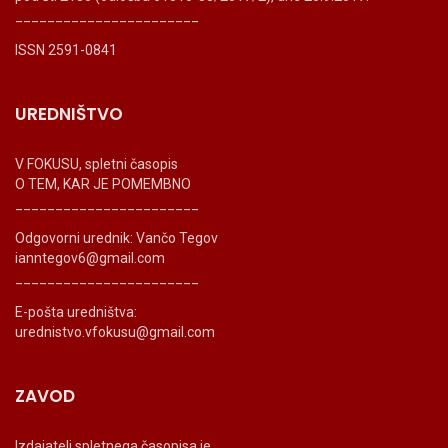
_______________________
ISSN 2591-0841
UREDNIŠTVO
V FOKUSU, spletni časopis
O TEM, KAR JE POMEMBNO
_______________________
Odgovorni urednik: Vančo Tegov
ianntegov6@gmail.com
_______________________
E-pošta uredništva:
urednistvo.vfokusu@gmail.com
ZAVOD
Izdajatelj spletnega časopisa je