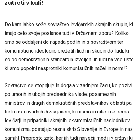
zatreti v kali!
Do kam lahko seže sovraštvo levičarskih skrajnih skupin, ki
imajo celo svoje poslance tudi v Državnem zboru? Koliko
smo še oddaljeni do napada podlih in s sovraštvom ter
komunistično ideologijo prežetih ljudi in skupin do ljudi, ki
so po demokratičnih standardih izvoljeni in tudi na vse tiste,
ki smo popolni nasprotniki komunističnih načel in norm!?
Sovraštvo se stopnjuje in dogaja v zadnjem času, ko pozivi
po umorih in ubojih predsednika vlade, posameznih
ministrov in drugih demokratičnih predstavnikov oblasti pa
tudi nas, navadnih državljanom, ki nismo in nikoli ne bomo
levičarji in pripadniki skrajnih, ekstremističnih naslednikov
komunizma, postajajo resna skrb Slovenije in Evrope in nas
samih! Preprosto zato, ker jih tudi največji mediji v državi ki