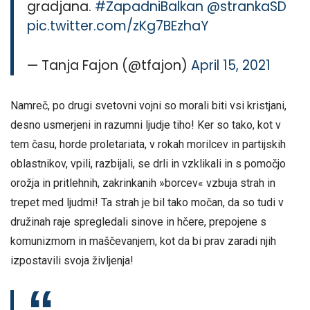
gradjana.
#ZapadniBalkan
@strankaSD
pic.twitter.com/zKg7BEzhaY
— Tanja Fajon (@tfajon)
April 15, 2021
Namreč, po drugi svetovni vojni so morali biti vsi kristjani,
desno usmerjeni in razumni ljudje tiho! Ker so tako, kot v
tem času, horde proletariata, v rokah morilcev in partijskih
oblastnikov, vpili, razbijali, se drli in vzklikali in s pomočjo
orožja in pritlehnih, zakrinkanih »borcev« vzbuja strah in
trepet med ljudmi! Ta strah je bil tako močan, da so tudi v
družinah raje spregledali sinove in hčere, prepojene s
komunizmom in maščevanjem, kot da bi prav zaradi njih
izpostavili svoja življenja!