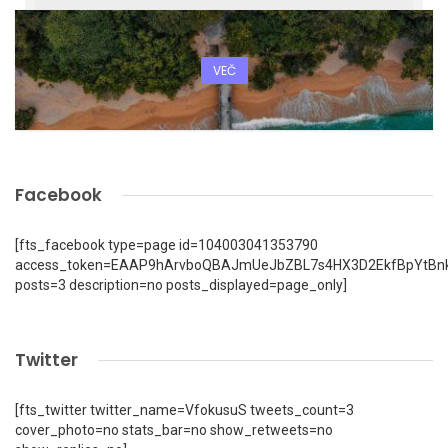
VEČ
Facebook
[fts_facebook type=page id=104003041353790
access_token=EAAP9hArvboQBAJmUeJbZBL7s4HX3D2EkfBpYtBn
posts=3 description=no posts_displayed=page_only]
Twitter
[fts_twitter twitter_name=VfokusuS tweets_count=3
cover_photo=no stats_bar=no show_retweets=no