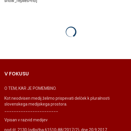
show_replies=no]
V FOKUSU
O TEM, KAR JE POMEMBNO.
Kot neodvisen medij želimo prispevati delček k pluralnosti
slovenskega medijskega prostora.
_______________________
Vpisan v razvid medijev
pod št. 2130 (odločba 61510-88/2017/2), dne 20.9.2017.