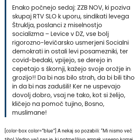
Enako počnejo sedaj: ZZB NOV, ki poziva
skupaj RTV SLO k uporu, sindikati levega
Štruklja, poslanci z miselnostjo
socializma – Levice v DZ, vse bolj
rigorozno-levičarsko usmerjeni Socialni
demokrati in ostali levi posamezniki, ter
covid-bedaki, vpijejo, se derejo in
cepetajo s škornji, kažejo svoje orožje in
grozijo!! Da bi nas bilo strah, da bi bili tiho
in da bi nas zadušili! Ker ne uspevajo
dovolj dobro, vsaj ne tako, kot si želijo,
kličejo na pomoč tujino, Bosno,
muslimane!
[color-box color=”blue”] A nekaj so pozabili: “Mi nismo več
tiho! Vedno več nas je, ki potrpežljivo ampak vseeno komaj