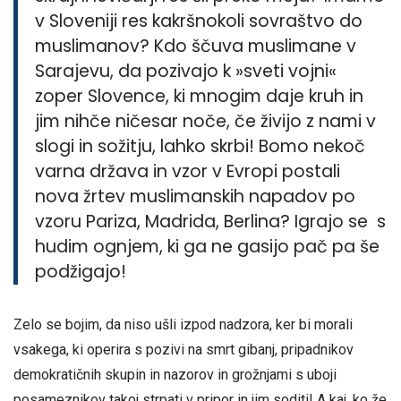
v Sloveniji res kakršnokoli sovraštvo do
muslimanov? Kdo ščuva muslimane v
Sarajevu, da pozivajo k »sveti vojni«
zoper Slovence, ki mnogim daje kruh in
jim nihče ničesar noče, če živijo z nami v
slogi in sožitju, lahko skrbi! Bomo nekoč
varna država in vzor v Evropi postali
nova žrtev muslimanskih napadov po
vzoru Pariza, Madrida, Berlina? Igrajo se s
hudim ognjem, ki ga ne gasijo pač pa še
podžigajo!
Zelo se bojim, da niso ušli izpod nadzora, ker bi morali
vsakega, ki operira s pozivi na smrt gibanj, pripadnikov
demokratičnih skupin in nazorov in grožnjami s uboji
posameznikov takoj strpati v pripor in jim soditi! A kaj, ko že