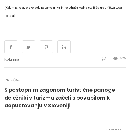
(Kolumna je avtorsko delo posameznika in ne odraža vedno stališča uredništva tega
portala)
0
526
Kolumna
PREJŠNJI
S postopnim zagonom turistične panoge
deležniki v turizmu začeli s povabilom k
dopustovanju v Sloveniji