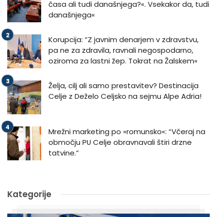
časa ali tudi današnjega?«. Vsekakor da, tudi
današnjega«
Korupcija: “Z javnim denarjem v zdravstvu,
pa ne za zdravila, ravnali negospodarno,
oziroma za lastni žep. Tokrat na Žalskem«
Želja, cilj ali samo prestavitev? Destinacija
Celje z Deželo Celjsko na sejmu Alpe Adria!
Mrežni marketing po »romunsko«: “Včeraj na
območju PU Celje obravnavali štiri drzne
tatvine.”
Kategorije