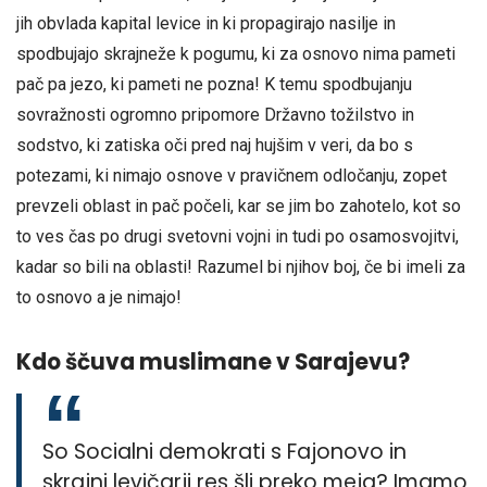
jih obvlada kapital levice in ki propagirajo nasilje in
spodbujajo skrajneže k pogumu, ki za osnovo nima pameti
pač pa jezo, ki pameti ne pozna! K temu spodbujanju
sovražnosti ogromno pripomore Državno tožilstvo in
sodstvo, ki zatiska oči pred naj hujšim v veri, da bo s
potezami, ki nimajo osnove v pravičnem odločanju, zopet
prevzeli oblast in pač počeli, kar se jim bo zahotelo, kot so
to ves čas po drugi svetovni vojni in tudi po osamosvojitvi,
kadar so bili na oblasti! Razumel bi njihov boj, če bi imeli za
to osnovo a je nimajo!
Kdo ščuva muslimane v Sarajevu?
So Socialni demokrati s Fajonovo in
skrajni levičarji res šli preko meja? Imamo