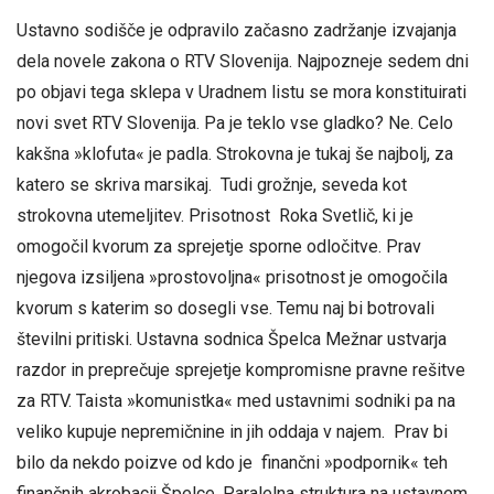
Ustavno sodišče je odpravilo začasno zadržanje izvajanja
dela novele zakona o RTV Slovenija. Najpozneje sedem dni
po objavi tega sklepa v Uradnem listu se mora konstituirati
novi svet RTV Slovenija. Pa je teklo vse gladko? Ne. Celo
kakšna »klofuta« je padla. Strokovna je tukaj še najbolj, za
katero se skriva marsikaj. Tudi grožnje, seveda kot
strokovna utemeljitev. Prisotnost Roka Svetlič, ki je
omogočil kvorum za sprejetje sporne odločitve. Prav
njegova izsiljena »prostovoljna« prisotnost je omogočila
kvorum s katerim so dosegli vse. Temu naj bi botrovali
številni pritiski. Ustavna sodnica Špelca Mežnar ustvarja
razdor in preprečuje sprejetje kompromisne pravne rešitve
za RTV. Taista »komunistka« med ustavnimi sodniki pa na
veliko kupuje nepremičnine in jih oddaja v najem. Prav bi
bilo da nekdo poizve od kdo je finančni »podpornik« teh
finančnih akrobacij Špelce. Paralelna struktura na ustavnem