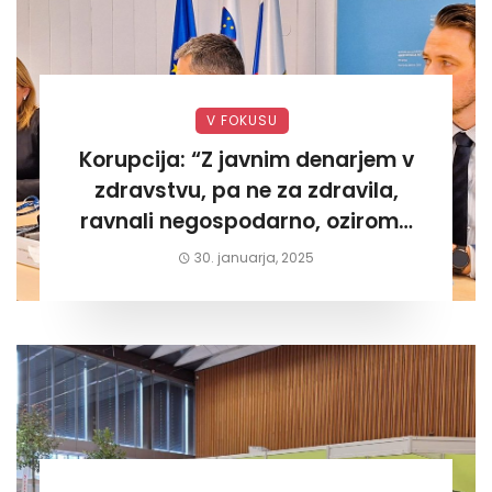
V FOKUSU
Korupcija: “Z javnim denarjem v
zdravstvu, pa ne za zdravila,
ravnali negospodarno, oziroma
za lastni žep. Tokrat na Žalskem«
30. januarja, 2025