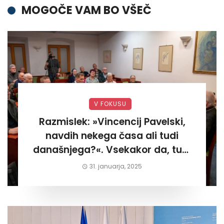
MOGOČE VAM BO VŠEČ
V FOKUSU
Razmislek: »Vincencij Pavelski,
navdih nekega časa ali tudi
današnjega?«. Vsekakor da, tudi
današnjega«
31. januarja, 2025