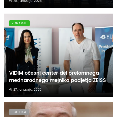
28. januarja, 2025
ZDRAVJE
VIDIM očesni center del prelomnega
mednarodnega mejnika podjetja ZEISS
27. januarja, 2025
POLITIKA