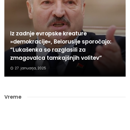
Iz zadnje evropske kreature
»demokracije«, Belorusije sporočajo:
“Lukašenka so razglasili za
zmagovalca tamkajšnjih volitev”
27. januarja, 2025
Vreme