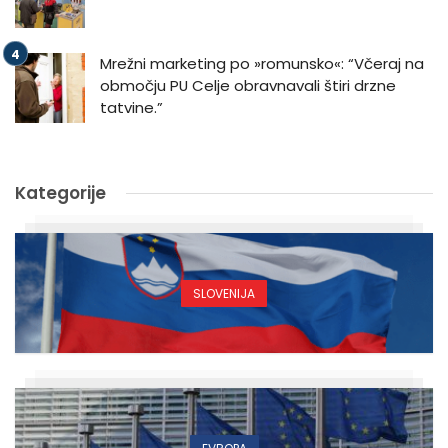
Mrežni marketing po »romunsko«: “Včeraj na
območju PU Celje obravnavali štiri drzne
tatvine.”
Kategorije
SLOVENIJA