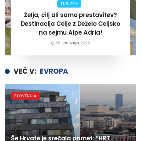
TURIZEM
Želja, cilj ali samo prestavitev?
Destinacija Celje z Deželo Celjsko
na sejmu Alpe Adria!
29. januarja, 2025
VEČ V:
EVROPA
SLOVENIJA
Še Hrvate je srečala pamet: “HRT