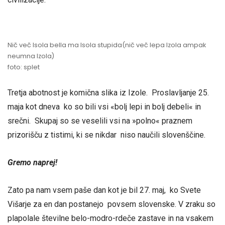
Nič več Isola bella ma Isola stupida(nič več lepa Izola ampak
neumna Izola)
foto: splet
Tretja abotnost je komična slika iz Izole. Proslavljanje 25.
maja kot dneva ko so bili vsi «bolj lepi in bolj debeli« in
srečni. Skupaj so se veselili vsi na »polno« praznem
prizorišču z tistimi, ki se nikdar niso naučili slovenščine.
Gremo naprej!
Zato pa nam vsem paše dan kot je bil 27. maj, ko Svete
Višarje za en dan postanejo povsem slovenske. V zraku so
plapolale številne belo-modro-rdeče zastave in na vsakem