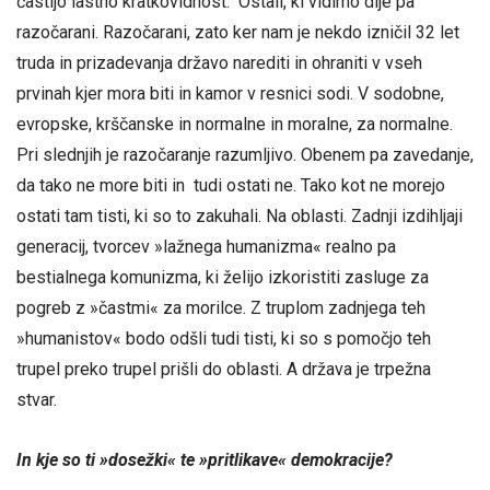
častijo lastno kratkovidnost. Ostali, ki vidimo dlje pa
razočarani. Razočarani, zato ker nam je nekdo izničil 32 let
truda in prizadevanja državo narediti in ohraniti v vseh
prvinah kjer mora biti in kamor v resnici sodi. V sodobne,
evropske, krščanske in normalne in moralne, za normalne.
Pri slednjih je razočaranje razumljivo. Obenem pa zavedanje,
da tako ne more biti in tudi ostati ne. Tako kot ne morejo
ostati tam tisti, ki so to zakuhali. Na oblasti. Zadnji izdihljaji
generacij, tvorcev »lažnega humanizma« realno pa
bestialnega komunizma, ki želijo izkoristiti zasluge za
pogreb z »častmi« za morilce. Z truplom zadnjega teh
»humanistov« bodo odšli tudi tisti, ki so s pomočjo teh
trupel preko trupel prišli do oblasti. A država je trpežna
stvar.
In kje so ti »dosežki« te »pritlikave« demokracije?