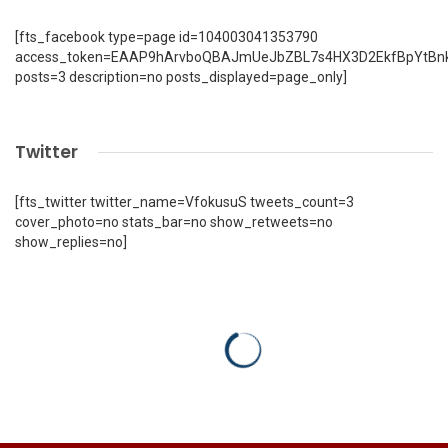
[fts_facebook type=page id=104003041353790
access_token=EAAP9hArvboQBAJmUeJbZBL7s4HX3D2EkfBpYtBn
posts=3 description=no posts_displayed=page_only]
Twitter
[fts_twitter twitter_name=VfokusuS tweets_count=3
cover_photo=no stats_bar=no show_retweets=no
show_replies=no]