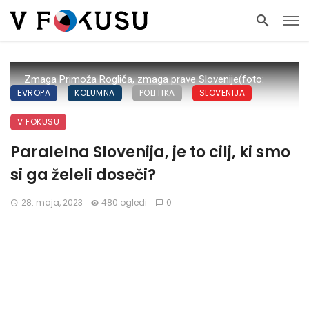
Zmaga Primoža Rogliča, zmaga prave Slovenije(foto:
EVROPA
KOLUMNA
POLITIKA
SLOVENIJA
STA)
V FOKUSU
Paralelna Slovenija, je to cilj, ki smo
si ga želeli doseči?
28. maja, 2023
480 ogledi
0