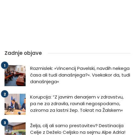
Zadnje objave
Razmislek: »Vincencij Pavelski, navdih nekega
časa ali tudi današnjega?«. Vsekakor da, tudi
današnjega«
Korupcija: “Z javnim denarjem v zdravstvu,
pa ne za zdravila, ravnali negospodarno,
oziroma za lastni žep. Tokrat na Žalskem«
Želja, cilj ali samo prestavitev? Destinacija
Celje z Deželo Celjsko na sejmu Alpe Adria!