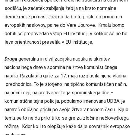
sodišču, je začetek zabijanja žeblja na krsto normalne
demokracije pri nas. Upajmo da bo to prišlo do primernih
evropskih naslovov, pa ne do Vere Jourove. Kmalu bomo
dobili še prepovedan vstop EU inštitucij. V kolikor se ne bo
leva orientiranost preselila v EU inštitucije.
Druga
generalna in civilizacijska napaka je ukinitev
nacionalnega dneva spomina na žrtve komunističnega
nasilja. Razglasila ga je za 17. maja razglasila njena vladna
predhodnica. To je storjeno na tipično komunističen način,
na nočni seji, na predvečer tega spominskega dne –
komunistična tajna policija, popularno imenovana UDBA, je
namreč običajno prišla po svoje žrtve v nočnem času. Kljub
temu se to ne da prikriti ko se gre za zločine nečloveškega
režima. Kdor koli to olepšuje kaže da je sovražnik evropske
civilizacije.