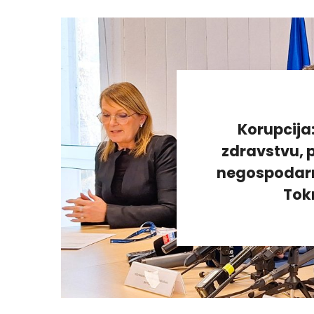
Korupcija
zdravstvu, p
negospodarno
Tok