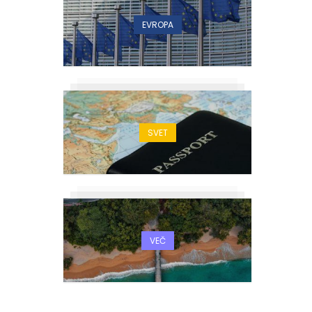
EVROPA
SVET
VEČ