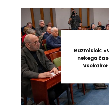
Razmislek: »V
nekega časa
Vsekakor 