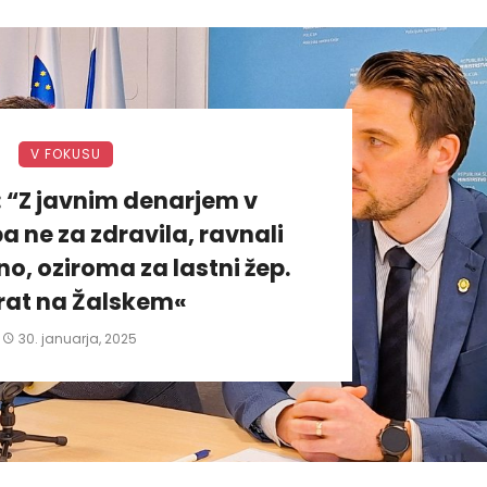
V FOKUSU
: “Z javnim denarjem v
a ne za zdravila, ravnali
, oziroma za lastni žep.
rat na Žalskem«
30. januarja, 2025