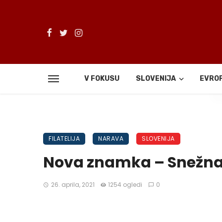
V FOKUSU
SLOVENIJA
EVRO
De
FILATELIJA
NARAVA
SLOVENIJA
Nova znamka – Snežna
26. aprila, 2021
1254 ogledi
0