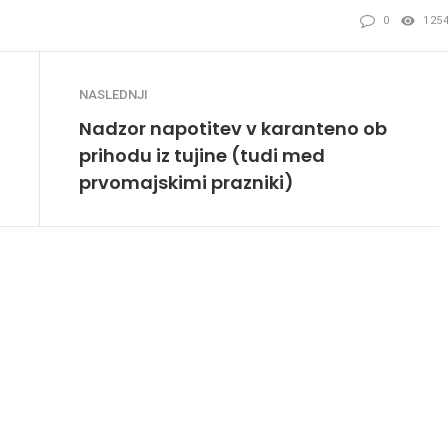
0
125
NASLEDNJI
Nadzor napotitev v karanteno ob
prihodu iz tujine (tudi med
prvomajskimi prazniki)