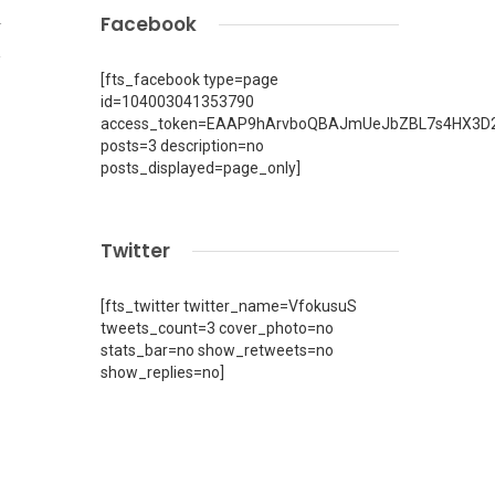
Facebook
4
[fts_facebook type=page
id=104003041353790
access_token=EAAP9hArvboQBAJmUeJbZBL7s4HX3D2
posts=3 description=no
posts_displayed=page_only]
Twitter
[fts_twitter twitter_name=VfokusuS
tweets_count=3 cover_photo=no
stats_bar=no show_retweets=no
show_replies=no]