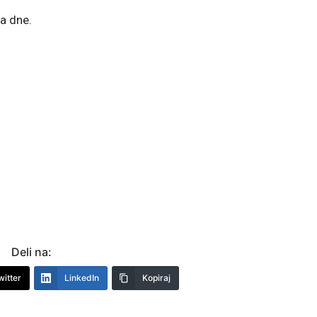
ga dne.
Deli na:
witter
LinkedIn
Kopiraj