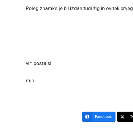
Poleg znamke je bil izdan tudi žig in ovitek prve
vir: posta.si
mib
Facebook
T