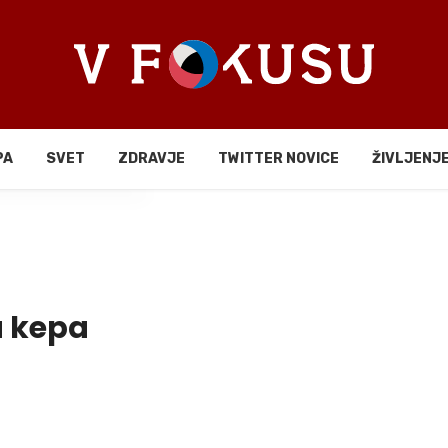
PA
SVET
ZDRAVJE
TWITTER NOVICE
ŽIVLJENJ
li
 kepa