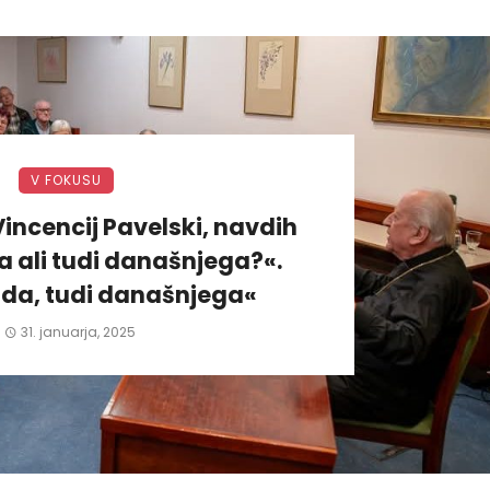
V FOKUSU
incencij Pavelski, navdih
 ali tudi današnjega?«.
da, tudi današnjega«
31. januarja, 2025