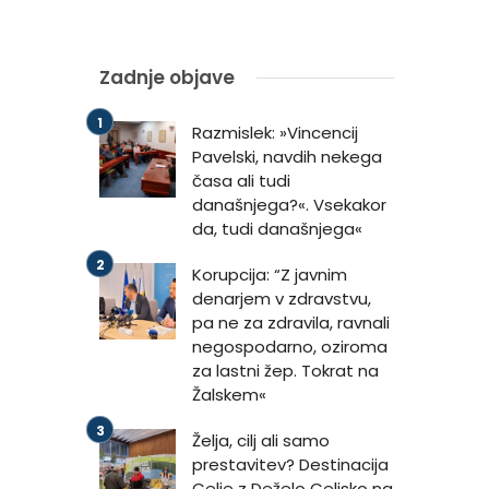
Zadnje objave
Razmislek: »Vincencij
Pavelski, navdih nekega
časa ali tudi
današnjega?«. Vsekakor
da, tudi današnjega«
Korupcija: “Z javnim
denarjem v zdravstvu,
pa ne za zdravila, ravnali
negospodarno, oziroma
za lastni žep. Tokrat na
Žalskem«
Želja, cilj ali samo
prestavitev? Destinacija
Celje z Deželo Celjsko na