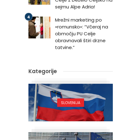
sejmu Alpe Adria!
Mrežni marketing po
»romunsko«: “Včeraj na
območju PU Celje
obravnavali štiri drzne
tatvine.”
Kategorije
SLOVENIJA