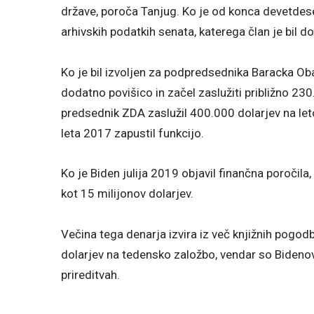
države, poroča Tanjug. Ko je od konca devetdeset
arhivskih podatkih senata, katerega član je bil d
Ko je bil izvoljen za podpredsednika Baracka Obam
dodatno povišico in začel zaslužiti približno 23
predsednik ZDA zaslužil 400.000 dolarjev na leto.
leta 2017 zapustil funkcijo.
Ko je Biden julija 2019 objavil finančna poročila, j
kot 15 milijonov dolarjev.
Večina tega denarja izvira iz več knjižnih pogod
dolarjev na tedensko založbo, vendar so Bidenovi v
prireditvah.