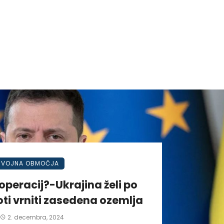
VOJNA OBMOČJA
operacij?-Ukrajina želi po
ti vrniti zasedena ozemlja
2. decembra, 2024