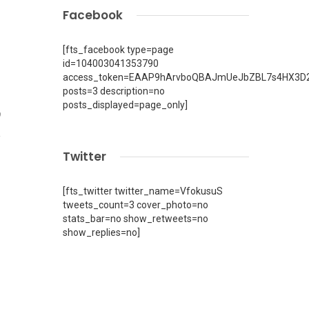
Facebook
[fts_facebook type=page
id=104003041353790
access_token=EAAP9hArvboQBAJmUeJbZBL7s4HX3D2
posts=3 description=no
posts_displayed=page_only]
9
Twitter
[fts_twitter twitter_name=VfokusuS
tweets_count=3 cover_photo=no
stats_bar=no show_retweets=no
show_replies=no]