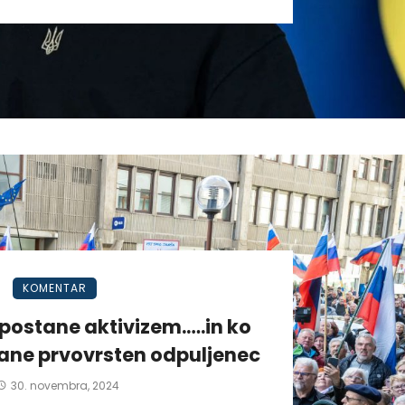
KOMENTAR
postane aktivizem.….in ko
tane prvovrsten odpuljenec
30. novembra, 2024