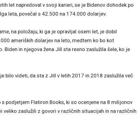
ih let napredoval v svoji karieri, se je Bidenov dohodek po
olga leta, povečal s 42.500 na 174.000 dolarjev.
e, na položaju, ki ga je opravljal osem let, je dobil
0.000 ameriških dolarjev na leto, medtem ko bo kot
 Biden in njegova žena Jill sta resno zaslužila šele, ko je
e bilo videti, da sta z Jill v letih 2017 in 2018 zaslužila več
b s podjetjem Flatiron Books, ki so ocenjene na 8 milijonov
eliko zaslužili z govori v različnih situacijah in na različnih