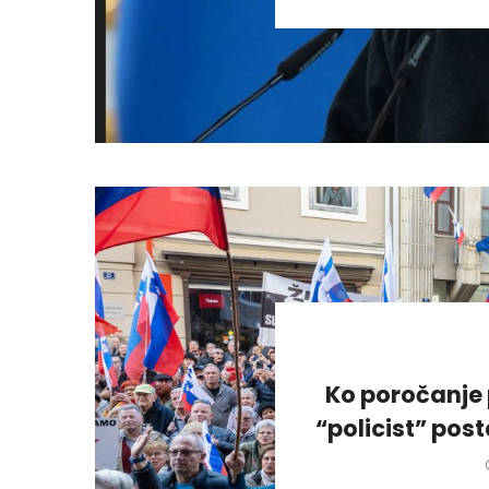
Ko poročanje 
“policist” pos