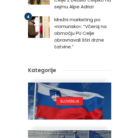
sejmu Alpe Adria!
Mrežni marketing po
»romunsko«: “Včeraj na
območju PU Celje
obravnavali štiri drzne
tatvine.”
Kategorije
SLOVENIJA