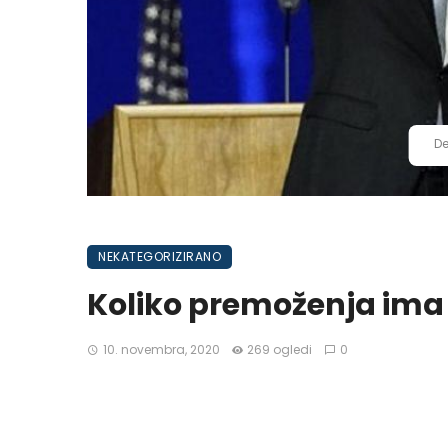
De
NEKATEGORIZIRANO
Koliko premoženja ima 
10. novembra, 2020
269 ogledi
0