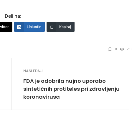
Deli na:
witter
LinkedIn
Kopiraj
0
26
NASLEDNJI
FDA je odobrila nujno uporabo
sintetičnih protiteles pri zdravljenju
koronavirusa