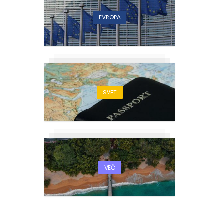
EVROPA
SVET
VEČ