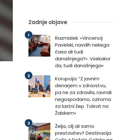
Zadnje objave
Razmislek: »Vincencij
Pavelski, navdih nekega
časa ali tudi
današnjega?«. Vsekakor
da, tudi današnjega«
Korupcija: “Z javnim
denarjem v zdravstvu,
pa ne za zdravila, ravnali
negospodarno, oziroma
za lastni žep. Tokrat na
Žalskem«
Želja, cilj ali samo
prestavitev? Destinacija
Celje z Deželo Celjsko na