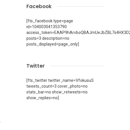
Facebook
[fts_facebook type=page
id=104003041353790
access_token=EAAP9hArvboQBAJmUeJbZBL7s4HX3D2
posts=3 description=no
posts_displayed=page_only]
Twitter
[fts_twitter twitter_name=VfokusuS
tweets_count=3 cover_photo=no
stats_bar=no show_retweets=no
show_replies=no]
,