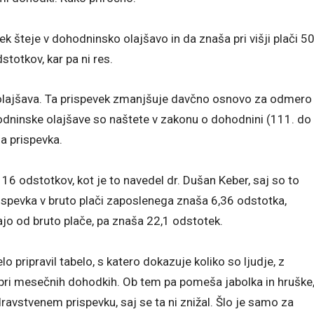
 šteje v dohodninsko olajšavo in da znaša pri višji plači 5
dstotkov, kar pa ni res.
 olajšava. Ta prispevek zmanjšuje davčno osnovo za odmero
odninske olajšave so naštete v zakonu o dohodnini (111. do
ga prispevka.
16 odstotkov, kot je to navedel dr. Dušan Keber, saj so to
spevka v bruto plači zaposlenega znaša 6,36 odstotka,
ajo od bruto plače, pa znaša 22,1 odstotek.
elo pripravil tabelo, s katero dokazuje koliko so ljudje, z
i pri mesečnih dohodkih. Ob tem pa pomeša jabolka in hruške
zdravstvenem prispevku, saj se ta ni znižal. Šlo je samo za