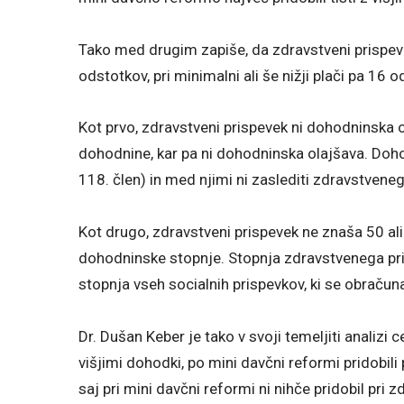
Tako med drugim zapiše, da zdravstveni prispevek
odstotkov, pri minimalni ali še nižji plači pa 16 o
Kot prvo, zdravstveni prispevek ni dohodninska
dohodnine, kar pa ni dohodninska olajšava. Doh
118. člen) in med njimi ni zaslediti zdravstvene
Kot drugo, zdravstveni prispevek ne znaša 50 ali 
dohodninske stopnje. Stopnja zdravstvenega pri
stopnja vseh socialnih prispevkov, ki se obračun
Dr. Dušan Keber je tako v svoji temeljiti analizi c
višjimi dohodki, po mini davčni reformi pridobil
saj pri mini davčni reformi ni nihče pridobil pri 