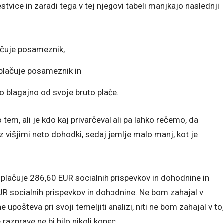
tvice in zaradi tega v tej njegovi tabeli manjkajo naslednji
lačuje posameznik,
 plačuje posameznik in
o blagajno od svoje bruto plače.
 o tem, ali je kdo kaj privarčeval ali pa lahko rečemo, da
 višjimi neto dohodki, sedaj jemlje malo manj, kot je
 plačuje 286,60 EUR socialnih prispevkov in dohodnine in
 EUR socialnih prispevkov in dohodnine. Ne bom zahajal v
 upošteva pri svoji temeljiti analizi, niti ne bom zahajal v to
 razprave ne bi bilo nikoli konec.