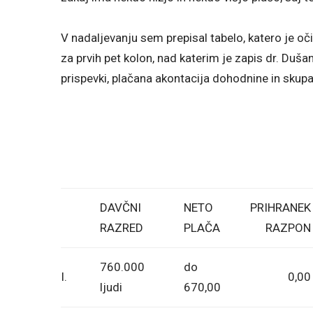
V nadaljevanju sem prepisal tabelo, katero je očit
za prvih pet kolon, nad katerim je zapis dr. Dušan
prispevki, plačana akontacija dohodnine in skupa
DAVČNI
NETO
PRIHRANEK
RAZRED
PLAČA
RAZPON
760.000
do
I.
0,00
ljudi
670,00