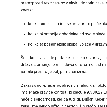
prerazporeditev zneskov v okviru dohodninske les
zneski:
koliko socialnih prispevkov iz bruto plače p
koliko akontacije dohodnine od svoje plače
koliko ta posameznik skupaj vplača v državn
Šele, ko bi vpisal te podatke, bi lahko razpravljal
država z omenjeno mini davčno reformo, tistim z
jemala prej. To je bolj primeren izraz.
Zakaj se ne vprašamo, ali je normalno, da nekdo
ima enake pravice kot tisti, ki plačuje 9.509,29
načelo solidarnosti, ker ga tudi dr. Dušan Keber ne
zakaj ima nekdo nižjo in nekdo višjo plačo, saj te