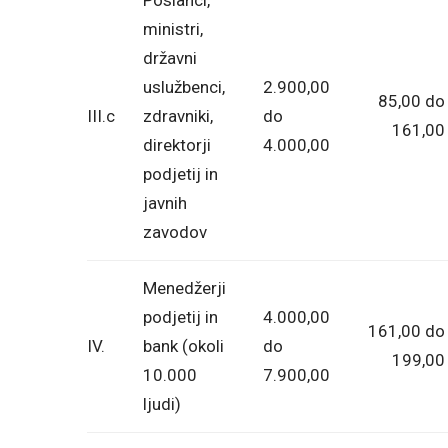
ministri,
državni
uslužbenci,
2.900,00
85,00 do
III.c
zdravniki,
do
161,00
direktorji
4.000,00
podjetij in
javnih
zavodov
Menedžerji
podjetij in
4.000,00
161,00 do
IV.
bank (okoli
do
199,00
10.000
7.900,00
ljudi)