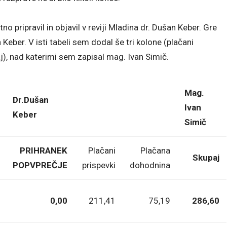
no pripravil in objavil v reviji Mladina dr. Dušan Keber. Gre
 Keber. V isti tabeli sem dodal še tri kolone (plačani
j), nad katerimi sem zapisal mag. Ivan Simič.
Mag.
Dr.Dušan
Ivan
Keber
Simič
PRIHRANEK
Plačani
Plačana
Skupaj
POPVPREČJE
prispevki
dohodnina
0,00
211,41
75,19
286,60