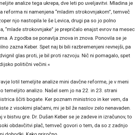
meljite analize tega ukrepa, dve leti po uveljavitvi. Mladina je
včna reforma ni namenjena “mladim strokovnjakom”, temveč
per njo nastopila le še Levica, drugi pa so jo polno
da, “mlade strokovnjake” je prepričalo enajst evrov na mesec
dvoma. A zgodba se ponavlja znova in znova. Ponovila se je
ilno zazna Keber. Spet naj bi bili razbremenjeni revnejši, pa
dvignil glas proti, je bil proti razvoju. Nič ni pomagalo, spet
jsko politični večini.«
avje lotil temeljite analize mini davčne reforme, je v meni
 temeljito analizo. Našel sem jo na 22. in 23. strani
strica ščiti bogate. Ker poznam ministrico in ker vem, da
ste z visokimi plačami, mi je bil že naslov zelo nenavaden.
j v bistvu gre. Dr. Dušan Keber se je zadeve in izračunov, to
visoki obdavčitvi plač, temveč govori o tem, da so z zadnjo
imi dohodki. Kako priročno.