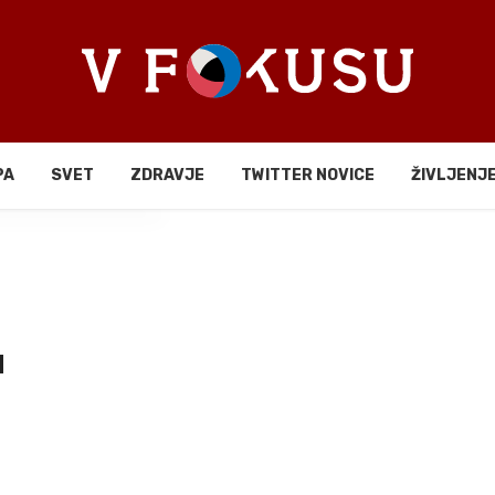
PA
SVET
ZDRAVJE
TWITTER NOVICE
ŽIVLJENJ
li
a