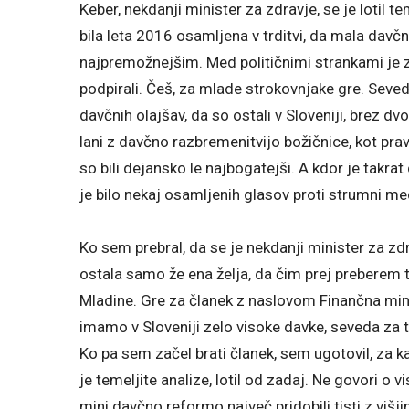
Keber, nekdanji minister za zdravje, se je lotil te
bila leta 2016 osamljena v trditvi, da mala da
najpremožnejšim. Med političnimi strankami je zo
podpirali. Češ, za mlade strokovnjake gre. Seve
davčnih olajšav, da so ostali v Sloveniji, brez 
lani z davčno razbremenitvijo božičnice, kot prav
so bili dejansko le najbogatejši. A kdor je takrat 
je bilo nekaj osamljenih glasov proti strumni medi
Ko sem prebral, da se je nekdanji minister za zdr
ostala samo že ena želja, da čim prej preberem to
Mladine. Gre za članek z naslovom Finančna mini
imamo v Sloveniji zelo visoke davke, seveda za ti
Ko pa sem začel brati članek, sem ugotovil, za ka
je temeljite analize, lotil od zadaj. Ne govori o 
mini davčno reformo največ pridobili tisti z višj