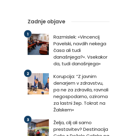
Zadnje objave
Razmislek: »Vincencij
Pavelski, navdih nekega
časa ali tudi
današnjega?«. Vsekakor
da, tudi današnjega«
Korupcija: “Z javnim
denarjem v zdravstvu,
pa ne za zdravila, ravnali
negospodarno, oziroma
za lastni žep. Tokrat na
Žalskem«
Želja, cilj ali samo
prestavitev? Destinacija
Celje z Deželo Celjsko na