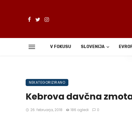
V FOKUSU
SLOVENIJA
EVRO
De
NEKATEGORIZIRANO
Kebrova davčna zmot
26. februarja, 2018
186 ogledi
0