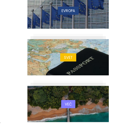
EVROPA
0
SVET
VEČ
,