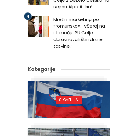
sejmu Alpe Adria!
Mrežni marketing po
»romunsko«: “Včeraj na
območju PU Celje
obravnavali štiri drzne
tatvine.”
Kategorije
SLOVENIJA