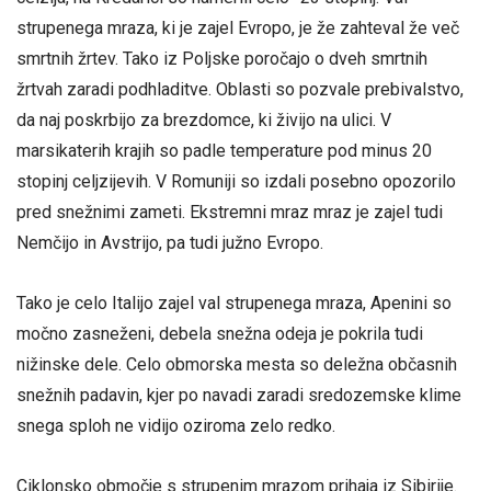
strupenega mraza, ki je zajel Evropo, je že zahteval že več
smrtnih žrtev. Tako iz Poljske poročajo o dveh smrtnih
žrtvah zaradi podhladitve. Oblasti so pozvale prebivalstvo,
da naj poskrbijo za brezdomce, ki živijo na ulici. V
marsikaterih krajih so padle temperature pod minus 20
stopinj celjzijevih. V Romuniji so izdali posebno opozorilo
pred snežnimi zameti. Ekstremni mraz mraz je zajel tudi
Nemčijo in Avstrijo, pa tudi južno Evropo.
Tako je celo Italijo zajel val strupenega mraza, Apenini so
močno zasneženi, debela snežna odeja je pokrila tudi
nižinske dele. Celo obmorska mesta so deležna občasnih
snežnih padavin, kjer po navadi zaradi sredozemske klime
snega sploh ne vidijo oziroma zelo redko.
Ciklonsko območje s strupenim mrazom prihaja iz Sibirije.