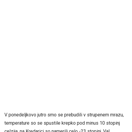
V ponedeljkovo jutro smo se prebudili v strupenem mrazu,
temperature so se spustile krepko pod minus 10 stopinj
celzija, na Kredarici so namerili celo -23 stopinj. Val