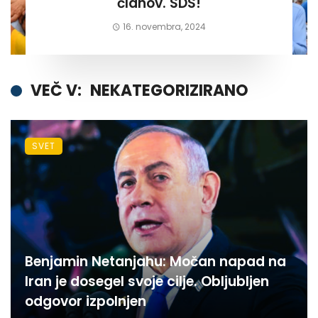
članov. SDS!
16. novembra, 2024
VEČ V:
NEKATEGORIZIRANO
SVET
Benjamin Netanjahu: Močan napad na
Iran je dosegel svoje cilje. Obljubljen
odgovor izpolnjen