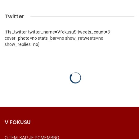
Twitter
[fts_twitter twitter_name=VfokusuS tweets_count=3
cover_photo=no stats_bar=no show_retweets=no
show_replies=no]
V FOKUSU
O TEM, KAR JE POMEMBNO.