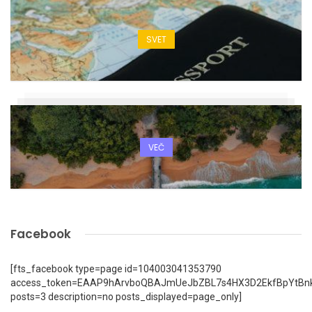
SVET
VEČ
Facebook
[fts_facebook type=page id=104003041353790
access_token=EAAP9hArvboQBAJmUeJbZBL7s4HX3D2EkfBpYtBn
posts=3 description=no posts_displayed=page_only]