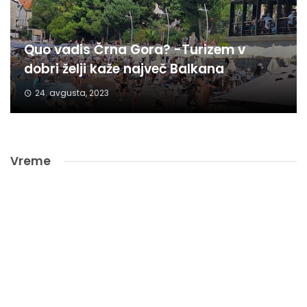
Quo vadis Črna Gora? -Turizem v
dobri želji kaže največ Balkana
24. avgusta, 2023
Vreme