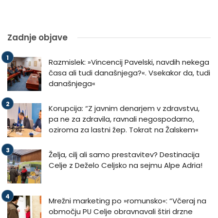
Zadnje objave
Razmislek: »Vincencij Pavelski, navdih nekega
časa ali tudi današnjega?«. Vsekakor da, tudi
današnjega«
Korupcija: “Z javnim denarjem v zdravstvu,
pa ne za zdravila, ravnali negospodarno,
oziroma za lastni žep. Tokrat na Žalskem«
Želja, cilj ali samo prestavitev? Destinacija
Celje z Deželo Celjsko na sejmu Alpe Adria!
Mrežni marketing po »romunsko«: “Včeraj na
območju PU Celje obravnavali štiri drzne