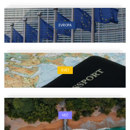
EVROPA
SVET
VEČ