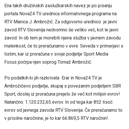
Ena takih družinskih zaslužkarskih navez je po pisanju
portala Nova24 TV urednica informativnega programa na
RTV Manica J. Ambrožič. Za odgovorno urednico je javni
zavod RTV Slovenija nedvomno še veliko več, kot le javni
zavod. In ob tem je morebiti njena služba v javnem zavodu
malenkost, če to preračunamo v evre. Seveda v primerjavi s
tistim, kar iz proračuna v svoje podjetje Sport Media
Focus počrpa njen soprog Tomaž Ambrožič.
Po podatkih ki jih razkrivata Erar in Nova24 TV je
Ambrožičevo podjetje, skupaj s povezanim podjetjem SBR
Sport, doslej iz proračuna prejelo že več kot milijon evrov!
Natančno: 1.120.232,65 evrov. In od tega kar 852 tisoč
evrov od javnega zavoda RTV Slovenija. Če preračunamo to
v prisilne naročnine, je to kar 66.869,5 RTV naročnin!