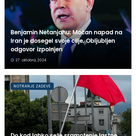
Benjamin Netanjahu: Močan napad na
Iran je dosegel svoje cilje. Obljubljen
odgovor izpolnjen
27. oktobra, 2024
NOTRANJE ZADEVE
Do kod lahko seže sramotenje lastne