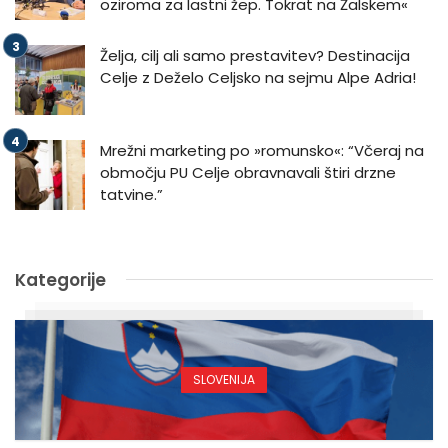
oziroma za lastni žep. Tokrat na Žalskem«
Želja, cilj ali samo prestavitev? Destinacija
Celje z Deželo Celjsko na sejmu Alpe Adria!
Mrežni marketing po »romunsko«: “Včeraj na
območju PU Celje obravnavali štiri drzne
tatvine.”
Kategorije
SLOVENIJA