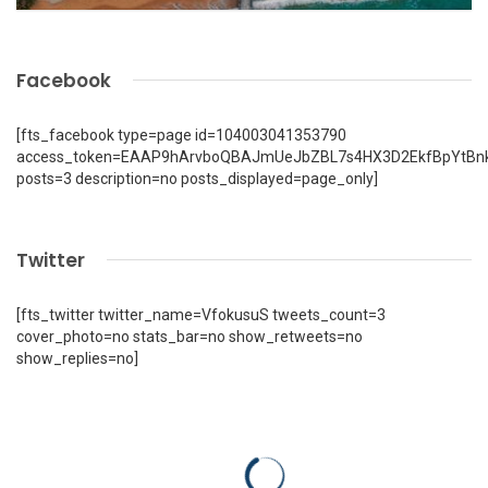
Facebook
[fts_facebook type=page id=104003041353790
access_token=EAAP9hArvboQBAJmUeJbZBL7s4HX3D2EkfBpYtBn
posts=3 description=no posts_displayed=page_only]
Twitter
[fts_twitter twitter_name=VfokusuS tweets_count=3
cover_photo=no stats_bar=no show_retweets=no
show_replies=no]