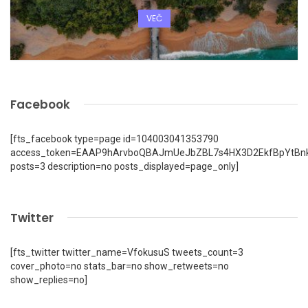
VEČ
Facebook
[fts_facebook type=page id=104003041353790
access_token=EAAP9hArvboQBAJmUeJbZBL7s4HX3D2EkfBpYtBn
posts=3 description=no posts_displayed=page_only]
Twitter
[fts_twitter twitter_name=VfokusuS tweets_count=3
cover_photo=no stats_bar=no show_retweets=no
show_replies=no]