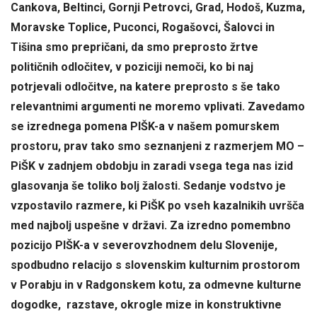
Cankova, Beltinci, Gornji Petrovci, Grad, Hodoš, Kuzma,
Moravske Toplice, Puconci, Rogašovci, Šalovci in
Tišina smo prepričani, da smo preprosto žrtve
političnih odločitev, v poziciji nemoči, ko bi naj
potrjevali odločitve, na katere preprosto s še tako
relevantnimi argumenti ne moremo vplivati. Zavedamo
se izrednega pomena PIŠK-a v našem pomurskem
prostoru, prav tako smo seznanjeni z razmerjem MO –
PiŠK v zadnjem obdobju in zaradi vsega tega nas izid
glasovanja še toliko bolj žalosti. Sedanje vodstvo je
vzpostavilo razmere, ki PiŠK po vseh kazalnikih uvršča
med najbolj uspešne v državi. Za izredno pomembno
pozicijo PIŠK-a v severovzhodnem delu Slovenije,
spodbudno relacijo s slovenskim kulturnim prostorom
v Porabju in v Radgonskem kotu, za odmevne kulturne
dogodke, razstave, okrogle mize in konstruktivne