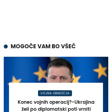
MOGOČE VAM BO VŠEČ
VOJNA OBMOČJA
Konec vojnih operacij?-Ukrajina
želi po diplomatski poti vrniti