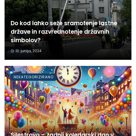
Do kod lahko seže sramotenje lastne
države in razvrednotenje državnih
simbolov?
13. junija, 2024
NEKATEGORIZIRANO
Silestrovo – zadnji koledarski dan v