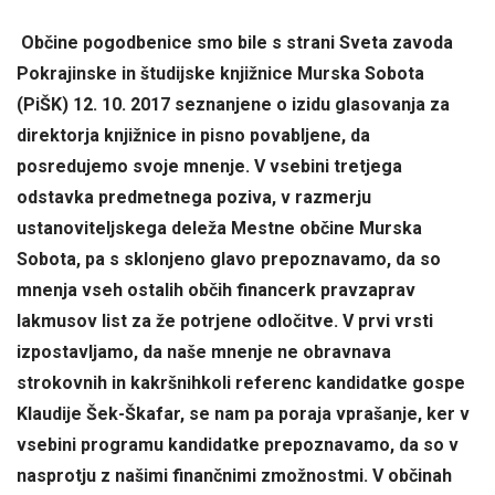
Občine pogodbenice smo bile s strani Sveta zavoda
Pokrajinske in študijske knjižnice Murska Sobota
(PiŠK) 12. 10. 2017 seznanjene o izidu glasovanja za
direktorja knjižnice in pisno povabljene, da
posredujemo svoje mnenje. V vsebini tretjega
odstavka predmetnega poziva, v razmerju
ustanoviteljskega deleža Mestne občine Murska
Sobota, pa s sklonjeno glavo prepoznavamo, da so
mnenja vseh ostalih občih financerk pravzaprav
lakmusov list za že potrjene odločitve. V prvi vrsti
izpostavljamo, da naše mnenje ne obravnava
strokovnih in kakršnihkoli referenc kandidatke gospe
Klaudije Šek-Škafar, se nam pa poraja vprašanje, ker v
vsebini programu kandidatke prepoznavamo, da so v
nasprotju z našimi finančnimi zmožnostmi. V občinah