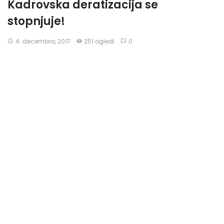
Kadrovska deratizacija se
stopnjuje!
4. decembra, 2017
251 ogledi
0