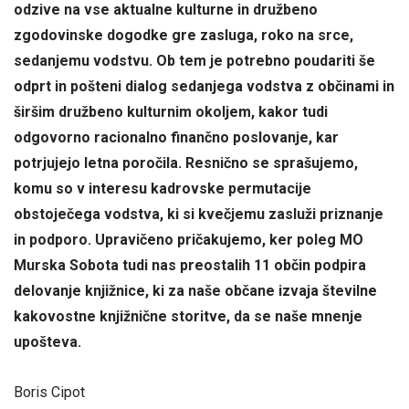
odzive na vse aktualne kulturne in družbeno
zgodovinske dogodke gre zasluga, roko na srce,
sedanjemu vodstvu. Ob tem je potrebno poudariti še
odprt in pošteni dialog sedanjega vodstva z občinami in
širšim družbeno kulturnim okoljem, kakor tudi
odgovorno racionalno finančno poslovanje, kar
potrjujejo letna poročila. Resnično se sprašujemo,
komu so v interesu kadrovske permutacije
obstoječega vodstva, ki si kvečjemu zasluži priznanje
in podporo. Upravičeno pričakujemo, ker poleg MO
Murska Sobota tudi nas preostalih 11 občin podpira
delovanje knjižnice, ki za naše občane izvaja številne
kakovostne knjižnične storitve, da se naše mnenje
upošteva.
Boris Cipot