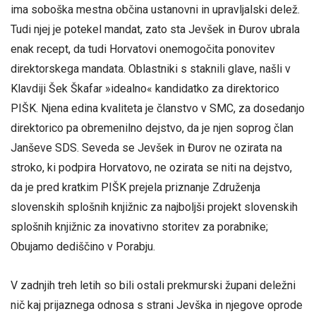
ima soboška mestna občina ustanovni in upravljalski delež.
Tudi njej je potekel mandat, zato sta Jevšek in Đurov ubrala
enak recept, da tudi Horvatovi onemogočita ponovitev
direktorskega mandata. Oblastniki s staknili glave, našli v
Klavdiji Šek Škafar »idealno« kandidatko za direktorico
PIŠK. Njena edina kvaliteta je članstvo v SMC, za dosedanjo
direktorico pa obremenilno dejstvo, da je njen soprog član
Janševe SDS. Seveda se Jevšek in Đurov ne ozirata na
stroko, ki podpira Horvatovo, ne ozirata se niti na dejstvo,
da je pred kratkim PIŠK prejela priznanje Združenja
slovenskih splošnih knjižnic za najboljši projekt slovenskih
splošnih knjižnic za inovativno storitev za porabnike;
Obujamo dediščino v Porabju.
V zadnjih treh letih so bili ostali prekmurski župani deležni
nič kaj prijaznega odnosa s strani Jevška in njegove oprode