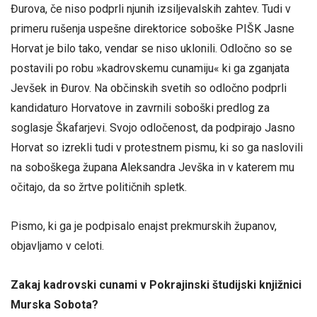
Đurova, če niso podprli njunih izsiljevalskih zahtev. Tudi v
primeru rušenja uspešne direktorice soboške PIŠK Jasne
Horvat je bilo tako, vendar se niso uklonili. Odločno so se
postavili po robu »kadrovskemu cunamiju« ki ga zganjata
Jevšek in Đurov. Na občinskih svetih so odločno podprli
kandidaturo Horvatove in zavrnili soboški predlog za
soglasje Škafarjevi. Svojo odločenost, da podpirajo Jasno
Horvat so izrekli tudi v protestnem pismu, ki so ga naslovili
na soboškega župana Aleksandra Jevška in v katerem mu
očitajo, da so žrtve političnih spletk.
Pismo, ki ga je podpisalo enajst prekmurskih županov,
objavljamo v celoti.
Zakaj kadrovski cunami v Pokrajinski študijski knjižnici
Murska Sobota
?