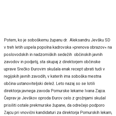
Potem, ko je soboškemu županu dr. Aleksandru Jevšku SD
v treh letih uspela popolna kadrovska »prenova obrazov« na
poslovodskih in nadzorniških sedežih občinskih javnih
zavodov in podjetij, sta skupaj z direktorjem občinske
uprave Srečko Đurovim skušala enak recept ubrati tudi v
regijskih javnih zavodih, v katerih ima soboška mestna
občina ustanoviteljski delež. Leto nazaj so se lotili
direktorja javnega zavoda Pomurske lekarne Ivana Zajca.
Čeprav je Jevškov oproda Đurov celo z grožnjami skušal
prisiliti ostale prekmurske župane, da odrečejo podporo
Zajcu pri vnovični kandidaturi za direktorja Pomurskih lekarn,