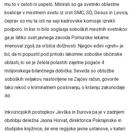
mu to v celoti ni uspelo. Minirali so ga svetniki oblastne
koalicije v mestnem svetu iz vrst SMC, SD, Desus in Levica,
čeprav so mu ta isti na seji kadrovske komisije izrekli
podporo. In ker ni bilo soglasja soboških mestnih svetnikov
ga je lahko svet javnega zavoda Pomurske lekarne
imenoval zgolj za vršilca dolžnosti. Njegov edini »greh« je
bil, da ni popustil pod pritiski lakomne soboške občinske
oblasti, ki se je želela polastiti zajetne pogače 4
milijonskega bilančnega dobička. Seveda so obtožbe
soboških veljakov, naslovljene na Zajčev račun, govorile
tako rekoč o kriminalnem poslovanju, o kršenju zakonodaje
itd.
Inkvizicijskih postopkov Jevška in Đurova pa je v zadnjem
obdobju deležna Jasna Horvat, direktorica Pokrajinske in
študijske knjižnice, še ene regijske javne ustanove, v kateri