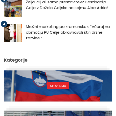
Želja, cilj ali samo prestavitev? Destinacija
Celje z Deželo Celjsko na sejmu Alpe Adria!
Mrežni marketing po »romunsko«: “Včeraj na
območju PU Celje obravnavali štiri drzne
tatvine.”
Kategorije
SLOVENIJA