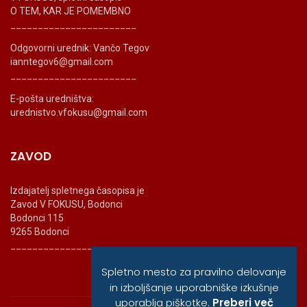
O TEM, KAR JE POMEMBNO
_______________________
Odgovorni urednik: Vančo Tegov
ianntegov6@gmail.com
_______________________
E-pošta uredništva:
urednistvo.vfokusu@gmail.com
ZAVOD
Izdajatelj spletnega časopisa je
Zavod V FOKUSU, Bodonci
Bodonci 115
9265 Bodonci
_______________________
Spletno mesto za pravilno delovanje
in izboljšanje uporabniške izkušnje
uporablja piškotke.
Preberi več