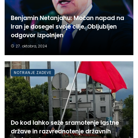
Benjamin Netanjahu: Močan napad na
Iran je dosegel svoje cilje. Obljubljen
odgovor izpolnjen
27. oktobra, 2024
NOTRANJE ZADEVE
Do kod lahko seže sramotenje lastne
države in razvrednotenje državnih