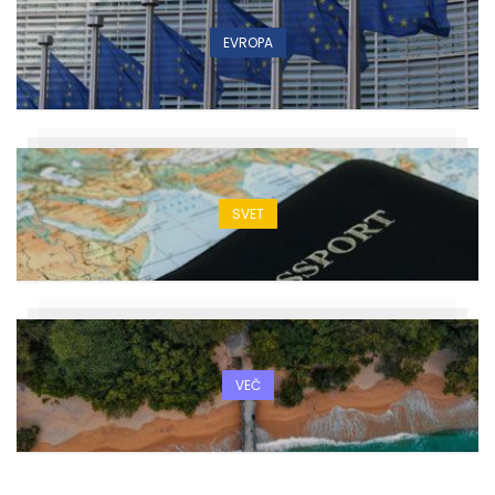
EVROPA
SVET
VEČ