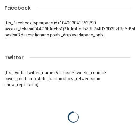
Facebook
[fts_facebook type=page id=104003041353790
access_token=EAAP9hArvboQBAJmUeJbZBL7s4HX3D2EkfBpYtBn
posts=3 description=no posts_displayed=page_only]
Twitter
[fts_twitter twitter_name=VfokusuS tweets_count=3
cover_photo=no stats_bar=no show_retweets=no
show_replies=no]